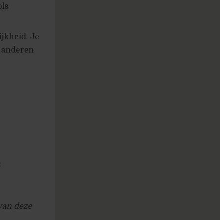
ols
jkheid. Je
t anderen
:
 van deze