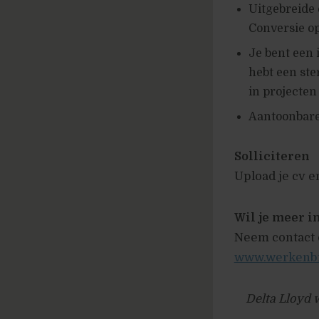
Uitgebreide 
Conversie o
Je bent een 
hebt een st
in projecten
Aantoonbare 
Solliciteren
Upload je cv e
Wil je meer i
Neem contact o
www.werkenbij
Delta Lloyd w