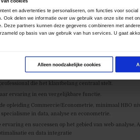
 van cookies
k salaris en een 13e maand
ent en advertenties te personaliseren, om functies voor social
 en flexibele pensioenregeling
. Ook delen we informatie over uw gebruik van onze site met on
e. Deze partners kunnen deze gegevens combineren met andere i
 ontwikkel- doorgroeimogelijkheden (persoonlijk ontwik
erzameld op basis van uw gebruik van hun services. U gaat akk
e kortingen op verzekeringen en hypotheken
n voor parttime werken, flexibele werktijden
Alleen noodzakelijke cookies
A
professional die het klantbelang centraal stelt.
aar ervaring in een vergelijkbare functie.
de opleiding Commercie/Econometrie, minimaal HBO ni
specialisme in data, analyse en econometrie.
ervaring en successen op het gebied van web-analyse, A
timalisatie en data integratie