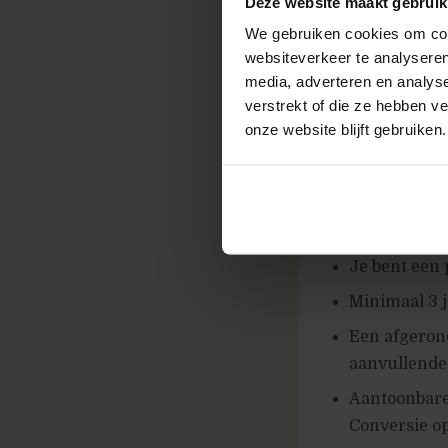
Deze website maakt gebruik
Aantrekkelij
We gebruiken cookies om cont
Een moderne
websiteverkeer te analyseren
media, adverteren en analys
Uitgebreide
verstrekt of die ze hebben v
Interessant
onze website blijft gebruiken.
Mogelijkhede
Wij vragen
Je bent een 
Minimaal 3 j
Een afgeron
aanvullende 
Aantoonbare 
Conversie op