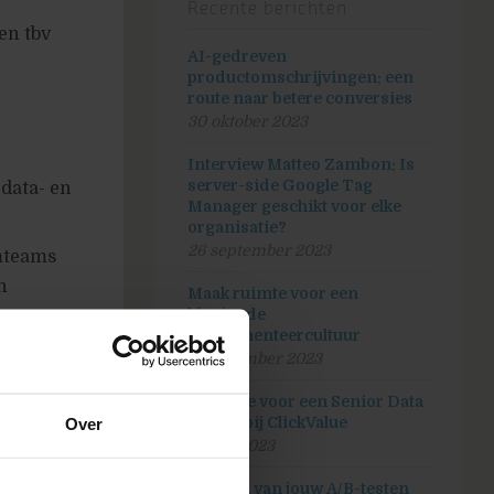
Recente berichten
en tbv
AI-gedreven
productomschrijvingen: een
route naar betere conversies
30 oktober 2023
Interview Matteo Zambon: Is
server-side Google Tag
 data- en
Manager geschikt voor elke
organisatie?
26 september 2023
umteams
n
Maak ruimte voor een
bloeiende
experimenteercultuur
an de
5 september 2023
Vacature voor een Senior Data
analist bij ClickValue
Over
20 juli 2023
Hoeveel van jouw A/B-testen