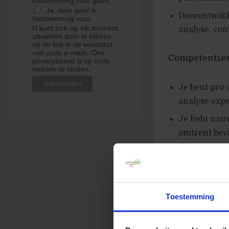
toestemming voor geeft.
Ja, daar geef ik
Doorontwikke
toestemming voor.
U kunt zich op elk moment
analyse, co
afmelden door te klikken
op de link in de voettekst
van onze e-mails. Ons
Competentie
privacybeleid is op onze
website te vinden.
Je bent pro-
analyse expe
Je hebt nauw
omtrent bevi
doorvoeren 
Je inzichten
commerciële
Toestemming
Wij bieden