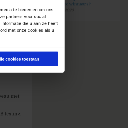
zijn echte winnaars?
 media te bieden en om ons
25 april 2023
ze partners voor social
nformatie die u aan ze heeft
kelbudget)
oord met onze cookies als u
lle cookies toestaan
veau met
B testing,