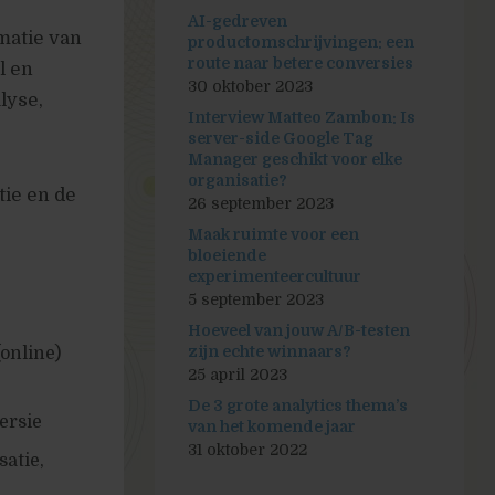
AI-gedreven
matie van
productomschrijvingen: een
route naar betere conversies
l en
30 oktober 2023
lyse,
Interview Matteo Zambon: Is
server-side Google Tag
Manager geschikt voor elke
organisatie?
tie en de
26 september 2023
Maak ruimte voor een
bloeiende
experimenteercultuur
5 september 2023
Hoeveel van jouw A/B-testen
zijn echte winnaars?
online)
25 april 2023
De 3 grote analytics thema’s
ersie
van het komende jaar
31 oktober 2022
satie,