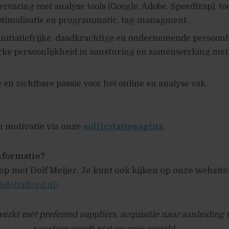
ervaring met analyse tools (Google, Adobe, Speedtrap), to
ptimalisatie en programmatic, tag-managment.
initiatiefrijke, daadkrachtige en ondernemende persoonli
erke persoonlijkheid in aansturing en samenwerking me
en zichtbare passie voor het online en analyse vak.
n motivatie via onze
sollicitatiepagina
.
nformatie?
p met Dolf Meijer. Je kunt ook kijken op onze website
deltalloyd.nl/
.
erkt met preferred suppliers, acquisitie naar aanleiding
vacature wordt niet op prijs gesteld.