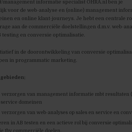
t/management informatie specialist OHRA.nl ben je
ijk voor de web-analyse en (online) management infor
inen en online klant-journeys. Je hebt een centrale ro
drage aan de commerciële doelstellingen d.m.v. web-ana
 testing en conversie optimalisatie.
itiatief in de doorontwikkeling van conversie optimalisa
pen in programmatic marketing.
kgebieden:
n verzorgen van management informatie mbt resultaten (
f-service domeinen
 verzorgen van web-analyses op sales en service en conv
ren in AB testen en een actieve rol bij conversie optimali
ie tbv commerciële doelen.