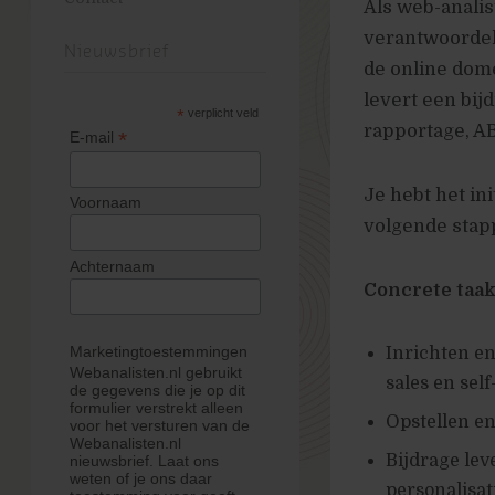
Als web-analis
verantwoordel
Nieuwsbrief
de online dome
levert een bij
*
verplicht veld
rapportage, AB
*
E-mail
Je hebt het in
Voornaam
volgende stap
Achternaam
Concrete taa
Marketingtoestemmingen
Inrichten e
Webanalisten.nl gebruikt
sales en sel
de gegevens die je op dit
formulier verstrekt alleen
Opstellen en
voor het versturen van de
Webanalisten.nl
Bijdrage leve
nieuwsbrief. Laat ons
weten of je ons daar
personalisat