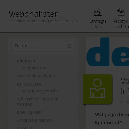
Webanalisten
platform voor online analyse & optimalisatie
Strategie
Praktijk
tips
inzichten
Inloggen
Registreren
Over Webanalisten
Va
De bloggers
In
Bloggers gezocht
Adverteren / partner
8 ap
worden
Meld nieuws
Wat ga je doe
Vacature plaatsen
Specialist?
Contact