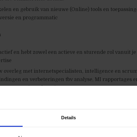
len en gebruik van nieuwe (Online) tools en toepassing
nversie en programmatic
s
actief en hebt zowel een actieve en sturende rol vanuit je
rtise
 overleg met internetspecialisten, intelligence en scr
ndingen en verbeteringen tbv analyse, MI rapportages e
van conversie verbeteringen.
 en adviezen zijn leidraad voor verbeteringen ten bate v
 doelen.
Details