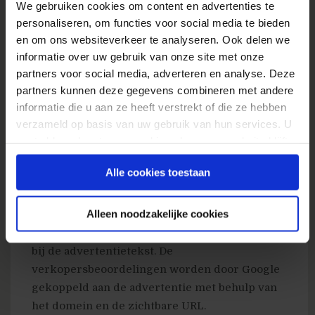
We gebruiken cookies om content en advertenties te
personaliseren, om functies voor social media te bieden
en om ons websiteverkeer te analyseren. Ook delen we
De beoordelingen moeten van hoge kwaliteit
informatie over uw gebruik van onze site met onze
zijn. Deze beoordelingen moeten vanaf
partners voor social media, adverteren en analyse. Deze
betrouwbare derde partij komen (zoals
partners kunnen deze gegevens combineren met andere
Trustpilot, KiyOh, Ekom etc.). Daarnaast ben je
informatie die u aan ze heeft verstrekt of die ze hebben
als adverteerder verantwoordelijk voor het
verzameld op basis van uw gebruik van hun services. U
‘mogen’ gebruiken van de beoordeling in de
gaat akkoord met onze cookies als u onze website blijft
advertentietekst.
gebruiken.
Alle cookies toestaan
De mogelijkheden
Alleen noodzakelijke cookies
Op dit moment heb je geen invloed op de
verkoperbeoordelingen die vertoond worden
bij de advertentietekst. De
verkopersbeoordelingen worden door Google
gekoppeld aan de advertentie met behulp van
het domein en de zichtbare URL.