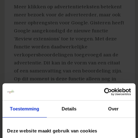
Meer klikken op advertentieteksten betekent
meer bezoek voor de adverteerder, maar ook
meer opbrengsten voor Google. Gisteren heeft
Google aangekondigd de nieuwe functie
‘Review extensions’ toe te voegen. Met deze
functie worden daadwerkelijke
verkopersbeoordelingen toegevoegd aan de
advertentie. Dit kan in de vorm van een citaat
of een samenvatting van een beoordeling zijn.
Op dit moment is deze functie alleen nog in
Engelstalige landen beschikbaar in Beta-vorm.
Toestemming
Details
Over
Deze website maakt gebruik van cookies