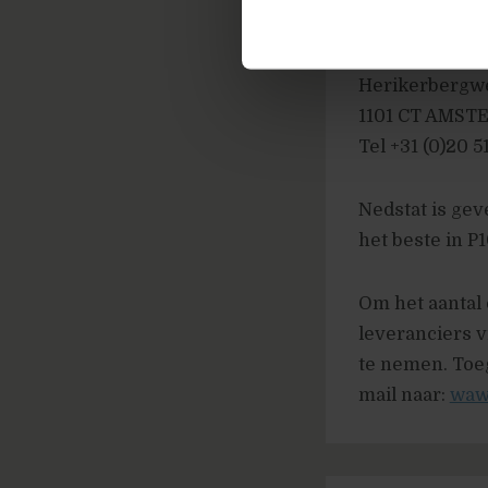
Locatie
Nedstat BV
Herikerbergw
1101 CT AMS
Tel +31 (0)20 5
Nedstat is gev
het beste in P1
Om het aantal 
leveranciers v
te nemen. Toeg
mail naar:
waw