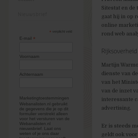
Sitestat en d
Nieuwsbrief
gaat hij in op
online marketi
*
verplicht veld
rond web analy
*
E-mail
Rijksoverheid
Voornaam
Martijn Warmo
dienste van d
Achternaam
van het Minis
van de inzet 
Marketingtoestemmingen
interessante c
Webanalisten.nl gebruikt
advertising.
de gegevens die je op dit
formulier verstrekt alleen
voor het versturen van de
Webanalisten.nl
Er is steeds m
nieuwsbrief. Laat ons
weten of je ons daar
geldt ook voo