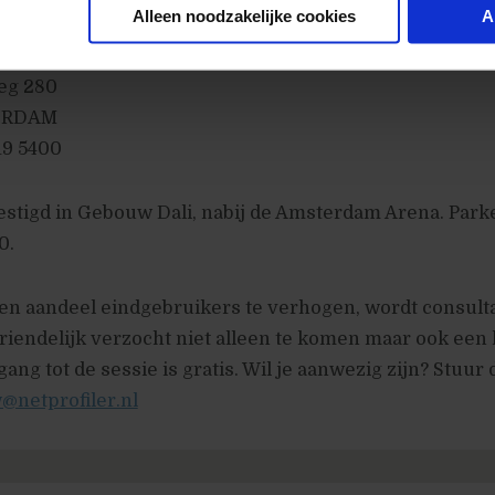
Alleen noodzakelijke cookies
A
eg 280
TERDAM
19 5400
estigd in Gebouw Dali, nabij de Amsterdam Arena. Park
0.
en aandeel eindgebruikers te verhogen, wordt consult
riendelijk verzocht niet alleen te komen maar ook een
ang tot de sessie is gratis. Wil je aanwezig zijn? Stuur 
@netprofiler.nl