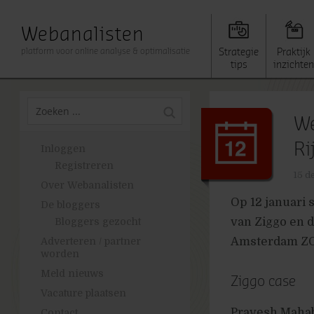
Webanalisten
platform voor online analyse & optimalisatie
Strategie
Praktijk
tips
inzichten
We
Ri
Inloggen
Registreren
15 d
Over Webanalisten
Op 12 januari
De bloggers
van Ziggo en d
Bloggers gezocht
Amsterdam ZO
Adverteren / partner
worden
Meld nieuws
Ziggo case
Vacature plaatsen
Pravesh Mahaba
Contact