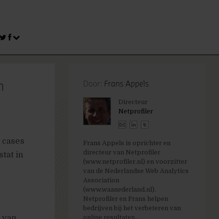
n
Door:
Frans Appels
Directeur
Netprofiler
 cases
Frans Appels is oprichter en
directeur van Netprofiler
tat in
(www.netprofiler.nl) en voorzitter
van de Nederlandse Web Analytics
Association
(www.waanederland.nl).
Netprofiler en Frans helpen
bedrijven bij het verbeteren van
e van
online resultaten....