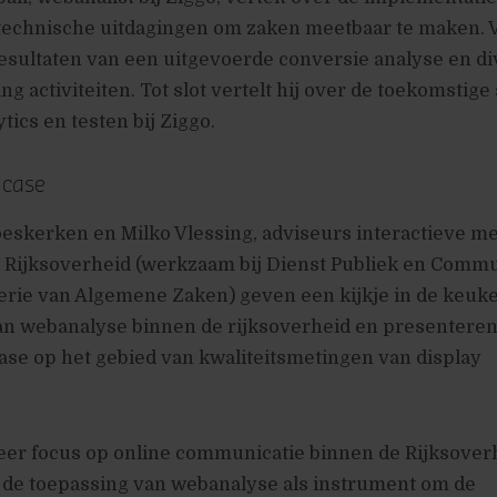
e technische uitdagingen om zaken meetbaar te maken. 
 resultaten van een uitgevoerde conversie analyse en d
ng activiteiten. Tot slot vertelt hij over de toekomstig
tics en testen bij Ziggo.
 case
eskerken en Milko Vlessing, adviseurs interactieve me
e Rijksoverheid (werkzaam bij Dienst Publiek en Commu
terie van Algemene Zaken) geven een kijkje in de keuk
van webanalyse binnen de rijksoverheid en presentere
ase op het gebied van kwaliteitsmetingen van display
eer focus op online communicatie binnen de Rijksoverh
r de toepassing van webanalyse als instrument om de