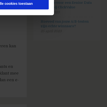
Vacature voor een Senior Data
lle cookies toestaan
analist bij ClickValue
20 juli 2023
Hoeveel van jouw A/B-testen
zijn echte winnaars?
25 april 2023
eren kan
ants en
 klant mee
dan een e-