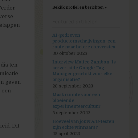
Verder
Bekijk profiel en berichten »
iverse
Featured artikelen
e stappen
AI-gedreven
productomschrijvingen: een
route naar betere conversies
30 oktober 2023
Interview Matteo Zambon: Is
dia ten
server-side Google Tag
nicatie
Manager geschikt voor elke
organisatie?
en geven
26 september 2023
n een
Maak ruimte voor een
bloeiende
experimenteercultuur
5 september 2023
Hoeveel van jouw A/B-testen
eid. Dit
zijn echte winnaars?
25 april 2023