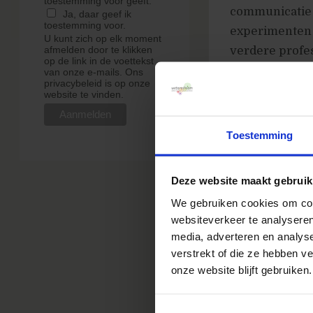
toestemming voor geeft.
communicatie m
Ja, daar geef ik
toestemming voor.
experimenten 
U kunt zich op elk moment
afmelden door te klikken
verdere profe
op de link in de voettekst
Rijksoverheid.
van onze e-mails. Ons
privacybeleid is op onze
heeft geleverd
website te vinden.
advertising. D
Nederland zal 
Toestemming
verbetering va
Deze website maakt gebruik
Programma
We gebruiken cookies om cont
16.00
Ontvang
websiteverkeer te analyseren
media, adverteren en analys
16.15
Pravesh M
verstrekt of die ze hebben v
17.00
Martijn 
onze website blijft gebruiken.
17.45
Afsluitin