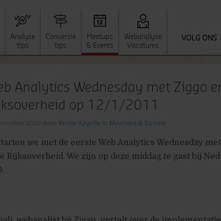
Analyse
Conversie
Meetups
Webanalyse
VOLG ONS
tips
tips
& Events
Vacatures
b Analytics Wednesday met Ziggo e
jksoverheid op 12/1/2011
ecember 2010
door
Frans Appels
in
Meetups & Events
 starten we met de eerste Web Analytics Wednesday met
e Rijksoverheid. We zijn op deze middag te gast bij Neds
.
li, webanalist bij Ziggo, vertelt over de implementati