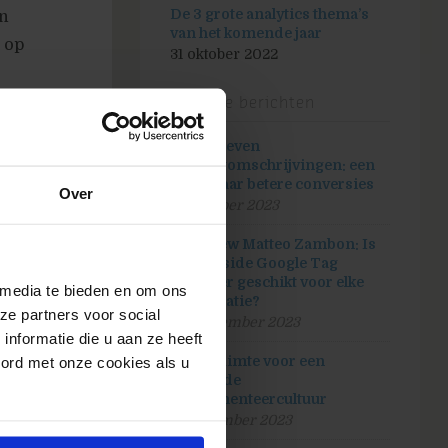
De 3 grote analytics thema’s
an
van het komende jaar
 op
31 oktober 2022
analyse
Recente berichten
isplay
AI-gedreven
rders in
productomschrijvingen: een
n op de
route naar betere conversies
Over
30 oktober 2023
Interview Matteo Zambon: Is
server-side Google Tag
Manager geschikt voor elke
 media te bieden en om ons
organisatie?
ze partners voor social
26 september 2023
nformatie die u aan ze heeft
Maak ruimte voor een
oord met onze cookies als u
bloeiende
experimenteercultuur
5 september 2023