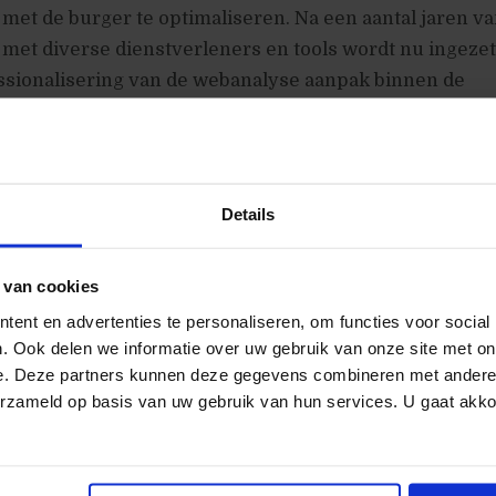
et de burger te optimaliseren. Na een aantal jaren v
met diverse dienstverleners en tools wordt nu ingezet
ssionalisering van de webanalyse aanpak binnen de
 Case: Een belangrijke opbrengst die de inzet van web
 in 2010 is inzicht in de zichtbaarheid van ingekochte d
e Rijksoverheid als een van de grootste online advertee
in 2011 op basis van deze inzichten sterker gaan sture
Details
n kwaliteit van uitlevering van online media.
 van cookies
ent en advertenties te personaliseren, om functies voor social
st en welkom
. Ook delen we informatie over uw gebruik van onze site met on
e. Deze partners kunnen deze gegevens combineren met andere i
ahabali, Ziggo
erzameld op basis van uw gebruik van hun services. U gaat akk
Warmoeskerken en Milko Vlessing, Rijksoverheid
g met borrel (aangeboden door Nedstat)