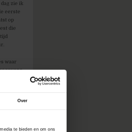
dag zie ik
de eerste
tst op
est die
tijd
r.
es waar
 gegevens
Over
ijen zich
 nu toe
an de
 media te bieden en om ons