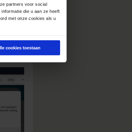
ktijk gaat
ze partners voor social
 ingebouwd
nformatie die u aan ze heeft
oord met onze cookies als u
onkelijk
zoekers.
bieden of
lle cookies toestaan