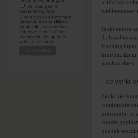
toestemming voor geeft.
artikelenreeks
Ja, daar geef ik
webbezoeker t
toestemming voor.
U kunt zich op elk moment
afmelden door te klikken
op de link in de voettekst
In dit eerste a
van onze e-mails. Ons
privacybeleid is op onze
de hand is; w
website te vinden.
tracking inper
hiervan. En in 
aan kan doen.
Hoe werkt w
Zoals hiervoo
combinatie va
informatie te
cookie geplaa
bezoek wordt d