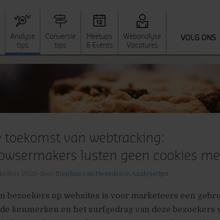
Analyse
Conversie
Meetups
Webanalyse
VOLG ONS
tips
tips
& Events
Vacatures
 toekomst van webtracking:
owsermakers lusten geen cookies me
ktober 2020
door
Stephan van Heusden
in
Analysetips
n bezoekers op websites is voor marketeers een gebru
de kenmerken en het surfgedrag van deze bezoekers v