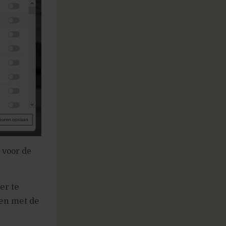
s voor de
er te
ben met de