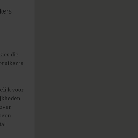
kers
kies die
bruiker is
lijk voor
ijkheden
rover
dagen
tal