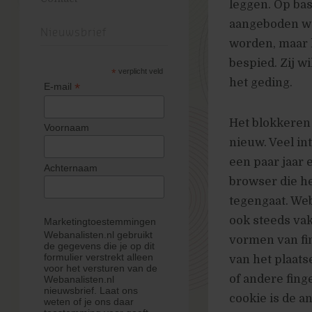
leggen. Op ba
aangeboden wor
Nieuwsbrief
worden, maar 
bespied. Zij w
*
verplicht veld
het geding.
*
E-mail
Het blokkeren 
Voornaam
nieuw. Veel in
een paar jaar 
Achternaam
browser die he
tegengaat. We
ook steeds vak
Marketingtoestemmingen
Webanalisten.nl gebruikt
vormen van fi
de gegevens die je op dit
formulier verstrekt alleen
van het plaats
voor het versturen van de
of andere fing
Webanalisten.nl
nieuwsbrief. Laat ons
cookie is de an
weten of je ons daar