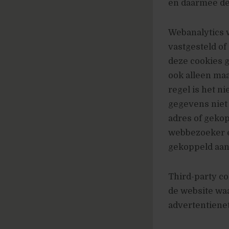
en daarmee de
Webanalytics w
vastgesteld o
deze cookies g
ook alleen maa
regel is het n
gegevens niet 
adres of geko
webbezoeker 
gekoppeld aan 
Third-party co
de website waa
advertentiene