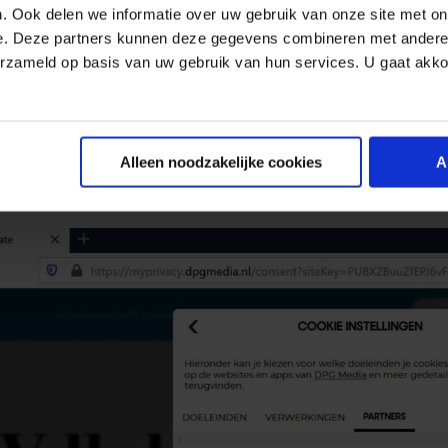
e website die daar akkoord voor moet vragen. In de pra
. Ook delen we informatie over uw gebruik van onze site met on
ok de ‘
do not track
‘ functie die eerder in browsers zat
e. Deze partners kunnen deze gegevens combineren met andere i
erzameld op basis van uw gebruik van hun services. U gaat akk
tig omzeild. Daarbij komt nog eens dat de cookie oorspr
 bedoeld was voor het commercieel tracken van webbe
dat browser makers steeds meer privacy-instellingen 
l blokkeren.
Alleen noodzakelijke cookies
A