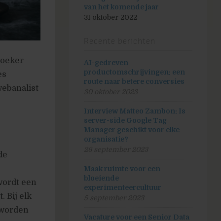
van het komende jaar
31 oktober 2022
Recente berichten
zoeker
AI-gedreven
productomschrijvingen: een
es
route naar betere conversies
webanalist
30 oktober 2023
Interview Matteo Zambon: Is
server-side Google Tag
Manager geschikt voor elke
organisatie?
26 september 2023
de
Maak ruimte voor een
bloeiende
wordt een
experimenteercultuur
 Bij elk
5 september 2023
 worden
Vacature voor een Senior Data