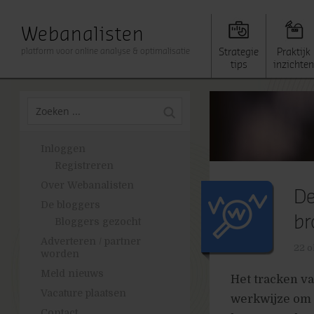
Webanalisten
platform voor online analyse & optimalisatie
Strategie
Praktijk
tips
inzichten
Inloggen
Registreren
Over Webanalisten
De
De bloggers
br
Bloggers gezocht
Adverteren / partner
22 o
worden
Meld nieuws
Het tracken va
Vacature plaatsen
werkwijze om 
Contact