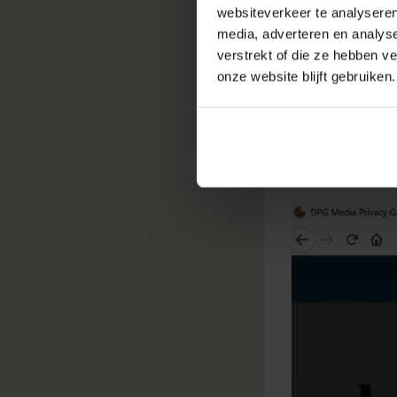
eigenaar van d
websiteverkeer te analyseren
dit vaak mis. O
media, adverteren en analys
verstrekt of die ze hebben v
wordt vaak lis
onze website blijft gebruiken.
helemaal niet
Daarom zie je 
zelfs helemaa