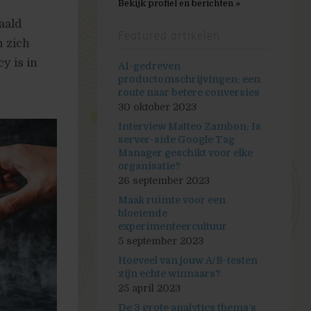
Bekijk profiel en berichten »
aald
Featured artikelen
 zich
y is in
AI-gedreven
productomschrijvingen: een
route naar betere conversies
30 oktober 2023
Interview Matteo Zambon: Is
server-side Google Tag
Manager geschikt voor elke
organisatie?
26 september 2023
Maak ruimte voor een
bloeiende
experimenteercultuur
5 september 2023
Hoeveel van jouw A/B-testen
zijn echte winnaars?
25 april 2023
De 3 grote analytics thema’s