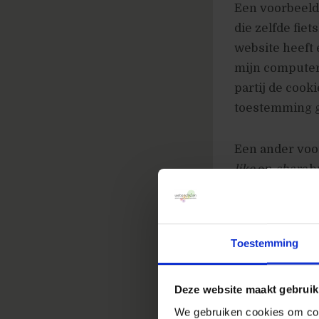
Een voorbeeld:
die zelfde fie
website heeft 
mijn computer 
partij de cooki
toestemming g
Een ander voor
like
en
share
bu
van webbezoek
Waarom de t
Toestemming
De verdergaand
bewust zijn va
Deze website maakt gebruik
werd het al da
We gebruiken cookies om cont