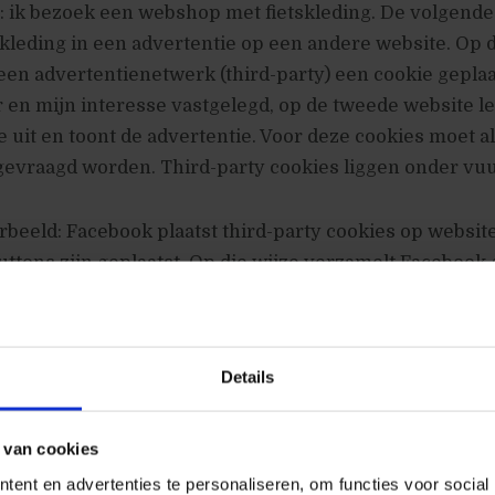
 ik bezoek een webshop met fietskleding. De volgende 
tskleding in een advertentie op een andere website. Op 
een advertentienetwerk (third-party) een cookie geplaa
en mijn interesse vastgelegd, op de tweede website le
e uit en toont de advertentie. Voor deze cookies moet al
evraagd worden. Third-party cookies liggen onder vuu
beeld: Facebook plaatst third-party cookies op websit
ttons zijn geplaatst. Op die wijze verzamelt Facebook
ers, zelfs als ze geen Facebook account hebben.
hird-party cookie verdwijnt
Details
e privacywetgeving zorgt ervoor dat technologie part
n de inbreuk op privacy van de third-party cookies. Tot
 van cookies
n niet plaatsen van commerciële cookies overgelaten a
ent en advertenties te personaliseren, om functies voor social