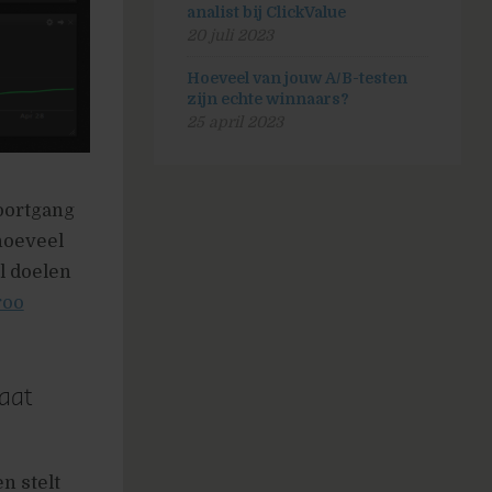
analist bij ClickValue
20 juli 2023
Hoeveel van jouw A/B-testen
zijn echte winnaars?
25 april 2023
oortgang
hoeveel
l doelen
roo
aat
n stelt