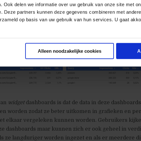
. Ook delen we informatie over uw gebruik van onze site met on
e. Deze partners kunnen deze gegevens combineren met andere i
erzameld op basis van uw gebruik van hun services. U gaat akk
Alleen noodzakelijke cookies
A
van
widget
dashboards is dat de data in deze dashboards
n worden zodat ze beter uitkomen in grafieken en pe
et elkaar vergeleken kunnen worden. Gebruikers kijke
ze dashboards maar kunnen zich er ook geheel in verd
als ze langduriger worden ingezet en als er meerdere 