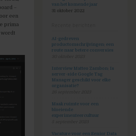
van het komende jaar
board –
31 oktober 2022
voor een
ie prima
Recente berichten
d wordt
AI-gedreven
productomschrijvingen: een
route naar betere conversies
30 oktober 2023
Interview Matteo Zambon: Is
server-side Google Tag
Manager geschikt voor elke
organisatie?
26 september 2023
Maak ruimte voor een
bloeiende
experimenteercultuur
5 september 2023
Vacature voor een Senior Data