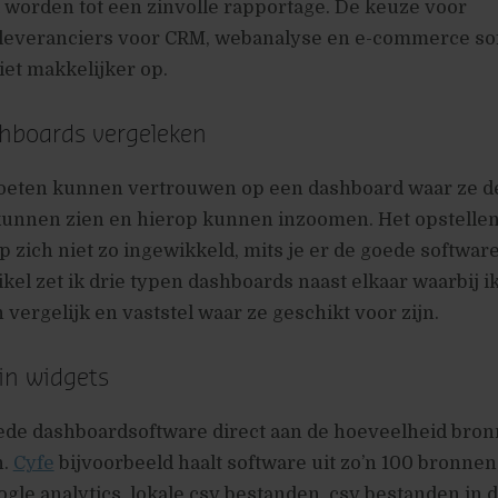
worden tot een zinvolle rapportage. De keuze voor
 leveranciers voor CRM, webanalyse en e-commerce so
iet makkelijker op.
hboards vergeleken
eten kunnen vertrouwen op een dashboard waar ze d
 kunnen zien en hierop kunnen inzoomen. Het opstellen
p zich niet zo ingewikkeld, mits je er de goede softwar
rtikel zet ik drie typen dashboards naast elkaar waarbij i
vergelijk en vaststel waar ze geschikt voor zijn.
in widgets
ede dashboardsoftware direct aan de hoeveelheid bronn
n.
Cyfe
bijvoorbeeld haalt software uit zo’n 100 bronnen
le analytics, lokale csv bestanden, csv bestanden in d