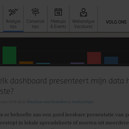
Analyse
Conversie
Meetups
Webanalyse
VOLG ONS
tips
tips
& Events
Vacatures
lk dashboard presenteert mijn data 
ste?
nuari 2018
door
Stephan van Heusden
in
Analysetips
is er behoefte aan een goed leesbare presentatie van 
 verstopt in lokale spreadsheets of moeten uit meerder