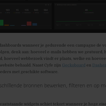
dashboards wanneer je gedurende een campagne de v
olgen, denk aan: hoeveel e-mails hebben we gestuurd, 
d, hoeveel webbezoek vindt er plaats, welke en hoevee
ebsite behaald. Naast Cyfe zijn
Geckoboard
en
Dashe
eders met geschikte software.
rschillende bronnen bewerken, filteren en op m
 vaststaande widgets schiet tekort wanneer je hoge eise