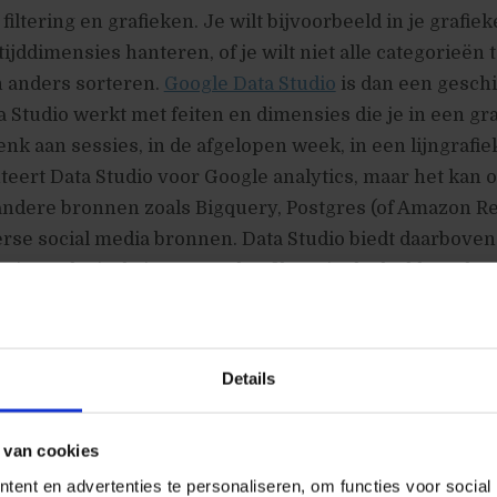
iltering en grafieken. Je wilt bijvoorbeeld in je grafie
ijddimensies hanteren, of je wilt niet alle categorieën 
n anders sorteren.
Google Data Studio
is dan een gesch
a Studio werkt met feiten en dimensies die je in een gra
enk aan sessies, in de afgelopen week, in een lijngrafie
eert Data Studio voor Google analytics, maar het kan 
ndere bronnen zoals Bigquery, Postgres (of Amazon Red
rse social media bronnen. Data Studio biedt daarbove
tie en dat is de inzet van datafilters in de dashboards 
f kunnen inzoomen. Door bijvoorbeeld een filter ‘dag i
unnen de grafieken en tabellen voor specifieke dagen g
rs kunnen ook gecombineerd worden.
Details
 van cookies
ent en advertenties te personaliseren, om functies voor social