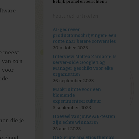
Bekijk profiel en berichten »
ftware
Featured artikelen
AI-gedreven
productomschrijvingen: een
route naar betere conversies
30 oktober 2023
e meest
Interview Matteo Zambon: Is
 van zo’n
server-side Google Tag
Manager geschikt voor elke
e voor
organisatie?
k de
26 september 2023
Maak ruimte voor een
bloeiende
experimenteercultuur
5 september 2023
Hoeveel van jouw A/B-testen
en die je
zijn echte winnaars?
,
25 april 2023
e cloud,
De 3 grote analytics thema’s