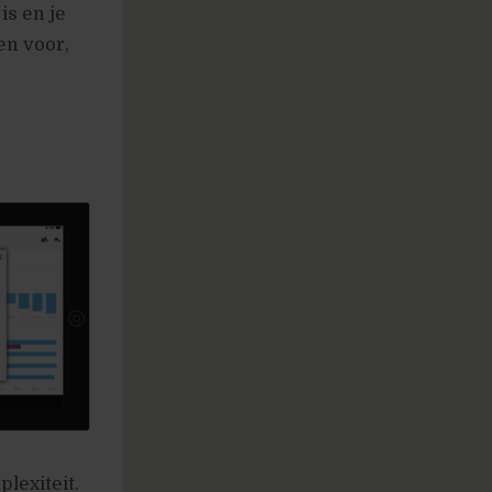
is en je
en voor,
lexiteit.