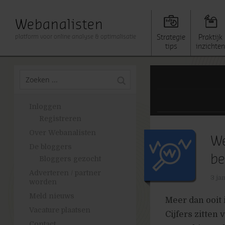
Webanalisten
platform voor online analyse & optimalisatie
Strategie
Praktijk
tips
inzichten
Inloggen
Registreren
Over Webanalisten
We
De bloggers
be
Bloggers gezocht
Adverteren / partner
3 ja
worden
Meld nieuws
Meer dan ooit 
Vacature plaatsen
Cijfers zitten
Contact