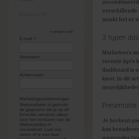
gecombineerd 
verschillende
Nieuwsbrief
maakt het er n
*
verplicht veld
3 typen das
*
E-mail
Marketeers mo
Voornaam
recente kpi’s
dashboard is o
Achternaam
kiest. In dit a
mogelijkheden 
Marketingtoestemmingen
Presentatie 
Webanalisten.nl gebruikt
de gegevens die je op dit
formulier verstrekt alleen
voor het versturen van de
Je herkent go
Webanalisten.nl
kan benadere
nieuwsbrief. Laat ons
weten of je ons daar
waaronder Goog