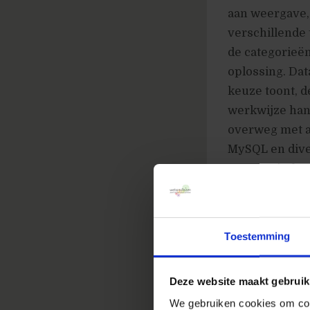
aan weergave, f
verschillende t
de categorieë
oplossing. Dat
keuze toont, d
werkwijze hant
overweg met a
MySQL en dive
een mooie func
gebruikers zel
in te zetten k
worden. Filte
Toestemming
Deze website maakt gebruik
We gebruiken cookies om cont