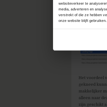
websiteverkeer te analyseren
media, adverteren en analys
verstrekt of die ze hebben v
onze website blijft gebruiken.
Het voordeel 
gekneed kunne
makkelijker m
alleen naar de
zijn geschikt 