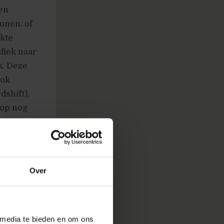
ken
tonen, of
ikte
fiek naar
k. Deze
ook
shift),
nop nog
zodat
n de week’
etoond
Over
 media te bieden en om ons