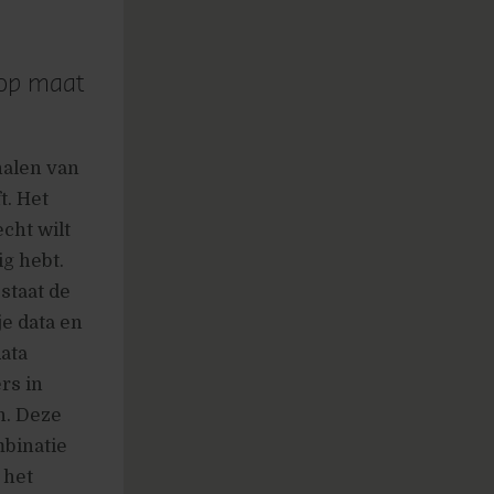
 op maat
halen van
t. Het
cht wilt
g hebt.
 staat de
je data en
ata
rs in
n. Deze
mbinatie
 het