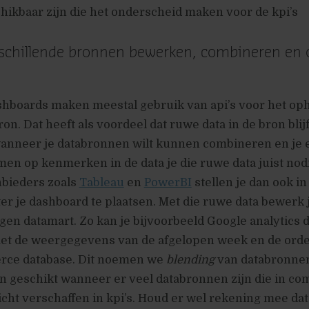
chikbaar zijn die het onderscheid maken voor de kpi’s
rschillende bronnen bewerken, combineren en
boards maken meestal gebruik van api’s voor het op
bron. Dat heeft als voordeel dat ruwe data in de bron blijf
wanneer je databronnen wilt kunnen combineren en je e
n op kenmerken in de data je die ruwe data juist nodi
bieders zoals
Tableau
en
PowerBI
stellen je dan ook in
er je dashboard te plaatsen. Met die ruwe data bewerk 
gen datamart. Zo kan je bijvoorbeeld Google analytics d
t de weergegevens van de afgelopen week en de orde
rce database. Dit noemen we
blending
van databronne
n geschikt wanneer er veel databronnen zijn die in co
icht verschaffen in kpi’s. Houd er wel rekening mee dat