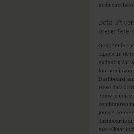
in de data bes
Data uit ve
presenteren
Genoemde dash
cijfers uit de 
nadeel is dat 
kunnen inzoome
Dashboard aan
ruwe data acht
bouw je een ei
combineren me
jouw e-comme
dashboards zij
met elkaar inz