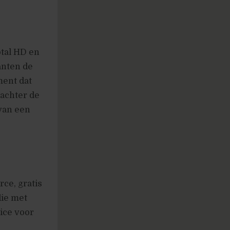
otal HD en
anten de
ment dat
 achter de
 van een
ce, gratis
die met
vice voor