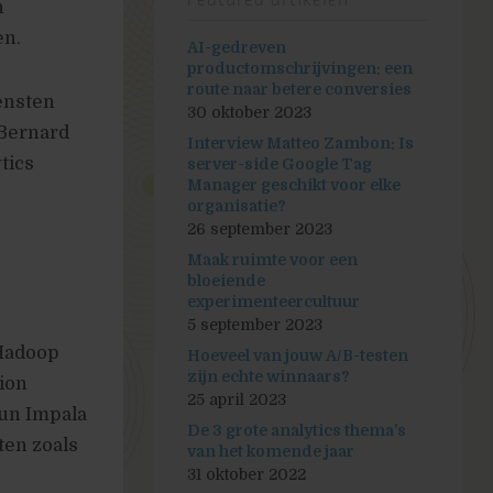
Featured artikelen
n
en.
AI-gedreven
productomschrijvingen: een
route naar betere conversies
iensten
30 oktober 2023
 Bernard
Interview Matteo Zambon: Is
tics
server-side Google Tag
Manager geschikt voor elke
organisatie?
26 september 2023
Maak ruimte voor een
bloeiende
experimenteercultuur
,
5 september 2023
 Hadoop
Hoeveel van jouw A/B-testen
zijn echte winnaars?
ion
25 april 2023
hun Impala
De 3 grote analytics thema’s
ten zoals
van het komende jaar
31 oktober 2022