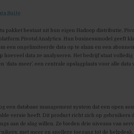
ata Suite
ata pakket bestaat uit hun eigen Hadoop distributie, Piv
platform Pivotal Analytics. Hun businessmodel geeft kl
om een ongelimiteerde data op te slaan en een abonne
p hoeveel data ze analyseren. Het bedrijf staat volledig
en ‘data-meer’, een centrale opslagplaats voor alle data
 nog een database management system dat een open sour
alde versie heeft. Dit product richt zich op gebruikers 
ings aan de slag willen. Ze bieden drie niveaus van ser
uikers, met meer en snellere toegang tot de helpdesk.