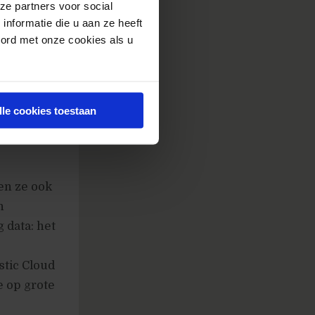
ze partners voor social
nformatie die u aan ze heeft
oord met onze cookies als u
 sturen.
makers
lle cookies toestaan
en ze ook
n
 data: het
stic Cloud
e op grote