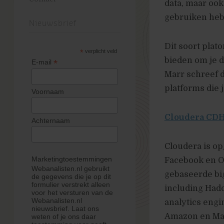
data, maar oo
gebruiken heb 
Nieuwsbrief
Dit soort plat
*
verplicht veld
bieden om je d
*
E-mail
Marr schreef 
platforms die 
Voornaam
Cloudera CD
Achternaam
Cloudera is o
Marketingtoestemmingen
Facebook en O
Webanalisten.nl gebruikt
gebaseerde big
de gegevens die je op dit
formulier verstrekt alleen
including Had
voor het versturen van de
Webanalisten.nl
analytics engi
nieuwsbrief. Laat ons
Amazon en Ma
weten of je ons daar