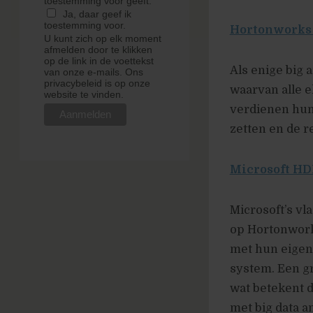
toestemming voor geeft.
Ja, daar geef ik
toestemming voor.
Hortonworks 
U kunt zich op elk moment
afmelden door te klikken
op de link in de voettekst
Als enige big 
van onze e-mails. Ons
privacybeleid is op onze
waarvan alle 
website te vinden.
verdienen hun
zetten en de r
Microsoft HD
Microsoft’s vl
op Hortonwork
met hun eigen
system. Een gr
wat betekent 
met big data a