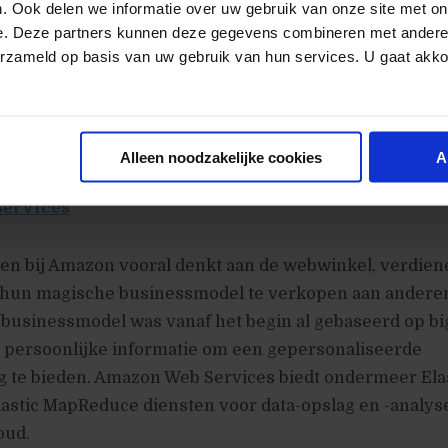
. Ook delen we informatie over uw gebruik van onze site met on
rnet of Things?
e. Deze partners kunnen deze gegevens combineren met andere i
 Things is het idee van een netwerk van ‘dingen’
erzameld op basis van uw gebruik van hun services. U gaat akk
nische sensors die gegevens naar ‘het internet’ kunnen
er bijvoorbeeld denken aan slimme thermostaten, pace
 dieren.
Alleen noodzakelijke cookies
A
Services
en bij Amazon vooral denkt aan de webwinkel, verdien
 hun magische businessmodel te verkopen aan andere
 businessmodel was vanaf het begin al gebaseerd op big
 persoonlijke informatie om een gepersonaliseerde
g te bieden. Amazon Web Services biedt ondermeer Ela
astic MapReduce diensten voor data-opslag en -analys
oud.