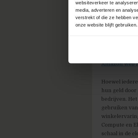
websiteverkeer te analyseren
Wat is Inte
media, adverteren en analys
Internet of
verstrekt of die ze hebben v
met elektro
onze website blijft gebruiken.
Je kunt hi
of gechipte
Amazon Web 
Hoewel iedere
hun geld door
bedrijven. Het
gebruiken van
winkelervarin
Compute en El
schaal in de cl