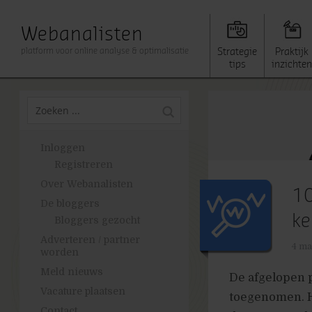
Webanalisten
platform voor online analyse & optimalisatie
Strategie
Praktijk
tips
inzichten
Inloggen
Registreren
Over Webanalisten
10
De bloggers
k
Bloggers gezocht
Adverteren / partner
4 ma
worden
Meld nieuws
De afgelopen p
Vacature plaatsen
toegenomen. H
Contact