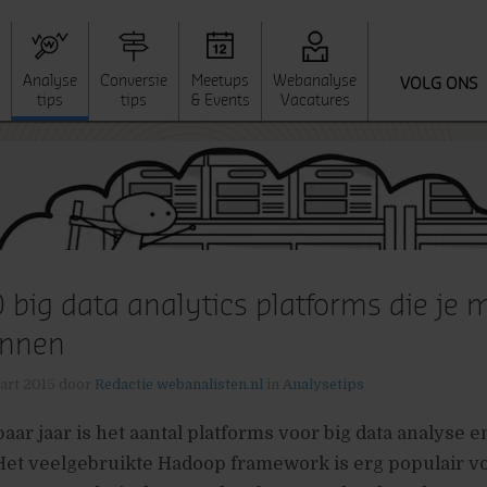
Analyse
Conversie
Meetups
Webanalyse
VOLG ONS
tips
tips
& Events
Vacatures
 big data analytics platforms die je 
ennen
art 2015
door
Redactie webanalisten.nl
in
Analysetips
aar jaar is het aantal platforms voor big data analyse 
et veelgebruikte Hadoop framework is erg populair vo