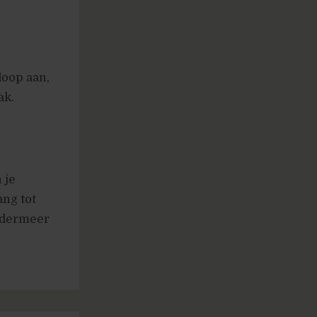
doop aan,
ak.
 je
ng tot
ondermeer