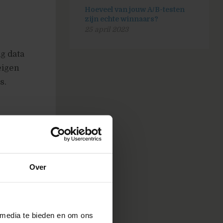
Hoeveel van jouw A/B-testen
zijn echte winnaars?
25 april 2023
g data
eigen
s.
n data
 data naar
Over
l van hun
rt
 media te bieden en om ons