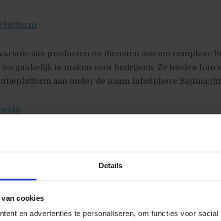
 Platform
variatie aan producten en diensten aan om complexe bi
 toegankelijk te maken voor bedrijven. Ze bieden hun 
butieplatform aan onder de naam InfoSphere BigInsight
prise
icht zich specifiek op ondernemingen die een boel eige
 hun eigen machines. Hun doelstelling is ‘van machine
Details
ntelligentie’. Internet of Things is een sleutelonderdee
ze doen ondermeer de analytics achter de Nest wifi-sma
n Domino’s Pizza’s Amerikaanse coupon campagnes.
 van cookies
ent en advertenties te personaliseren, om functies voor social