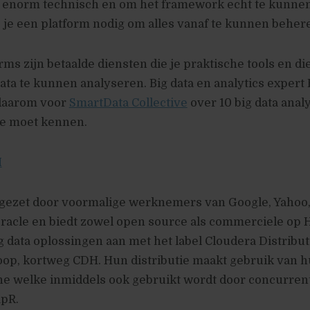
k enorm technisch en om het framework echt te kunne
je een platform nodig om alles vanaf te kunnen beher
orms zijn betaalde diensten die je praktische tools en d
ata te kunnen analyseren. Big data en analytics expert
daarom voor
SmartData Collective
over 10 big data analy
je moet kennen.
H
pgezet door voormalige werknemers van Google, Yahoo
racle en biedt zowel open source als commerciele op
 data oplossingen aan met het label Cloudera Distribut
oop, kortweg CDH. Hun distributie maakt gebruik van 
ne welke inmiddels ook gebruikt wordt door concurren
pR.