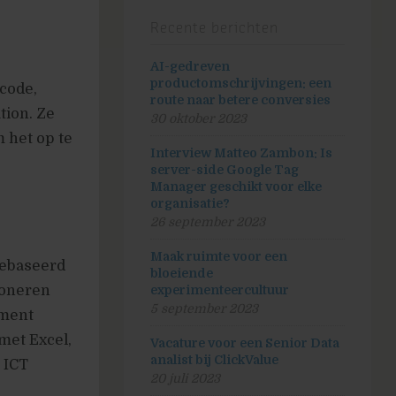
Recente berichten
AI-gedreven
productomschrijvingen: een
 code,
route naar betere conversies
tion. Ze
30 oktober 2023
 het op te
Interview Matteo Zambon: Is
server-side Google Tag
Manager geschikt voor elke
organisatie?
26 september 2023
Maak ruimte voor een
gebaseerd
bloeiende
ioneren
experimenteercultuur
5 september 2023
ement
met Excel,
Vacature voor een Senior Data
analist bij ClickValue
 ICT
20 juli 2023