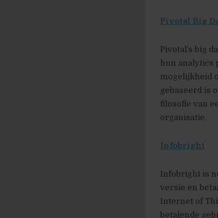
Pivotal Big D
Pivotal’s big d
hun analytics 
mogelijkheid 
gebaseerd is o
filosofie van e
organisatie.
Infobright
Infobright is
versie en beta
Internet of Th
betalende gebr