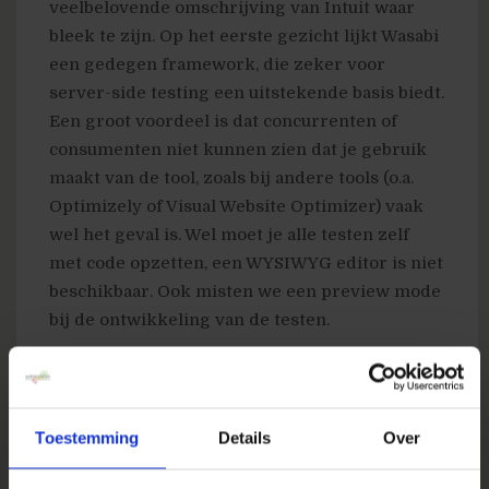
veelbelovende omschrijving van Intuit waar
bleek te zijn. Op het eerste gezicht lijkt Wasabi
een gedegen framework, die zeker voor
server-side testing een uitstekende basis biedt.
Een groot voordeel is dat concurrenten of
consumenten niet kunnen zien dat je gebruik
maakt van de tool, zoals bij andere tools (o.a.
Optimizely of Visual Website Optimizer) vaak
wel het geval is. Wel moet je alle testen zelf
met code opzetten, een WYSIWYG editor is niet
beschikbaar. Ook misten we een preview mode
bij de ontwikkeling van de testen.
Toestemming
Details
Over