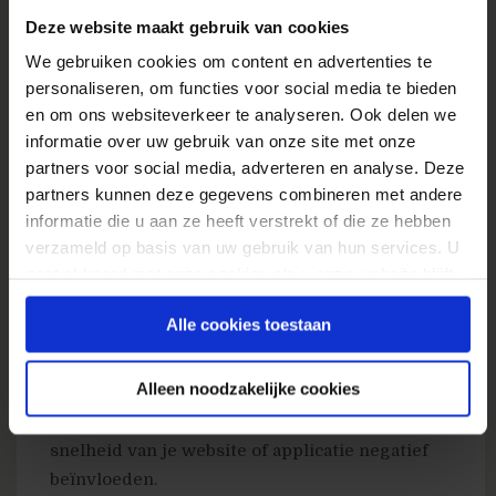
Deze website maakt gebruik van cookies
We gebruiken cookies om content en advertenties te
personaliseren, om functies voor social media te bieden
en om ons websiteverkeer te analyseren. Ook delen we
informatie over uw gebruik van onze site met onze
partners voor social media, adverteren en analyse. Deze
De data van de bezoekers wordt opgeslagen in
partners kunnen deze gegevens combineren met andere
eigen beheer. Omdat experiment-data voor
informatie die u aan ze heeft verstrekt of die ze hebben
verzameld op basis van uw gebruik van hun services. U
elke bezoeker opgehaald moet worden vanaf
gaat akkoord met onze cookies als u onze website blijft
de Wasabi server, lijkt een on-premise
gebruiken.
installatie de meest logische oplossing. Wasabi
Alle cookies toestaan
claimt dat de tool snel is (30ms response) en
‘enterprise-grade’ veel aankan. Maar als je de
Alleen noodzakelijke cookies
Wasabi server in de cloud laat draaien, loop je
het risico op network-latency effecten die de
snelheid van je website of applicatie negatief
beïnvloeden.