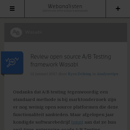
Webanalisten
platform voor online analyse & optimalisatie
Review open source A/B Testing
framework Wasabi
12 januari 2017
door
Kyra Delsing
in
Analysetips
Ondanks dat A/B testing tegenwoordig een
standaard methode is bij marktonderzoek zijn
er nog weinig open source platformen die deze
functionaliteit aanbieden. Maar afgelopen jaar
kondigde softwarebedrijf
Intuit
aan dat ze hun
real-time, enterprise-grade A/B Testing