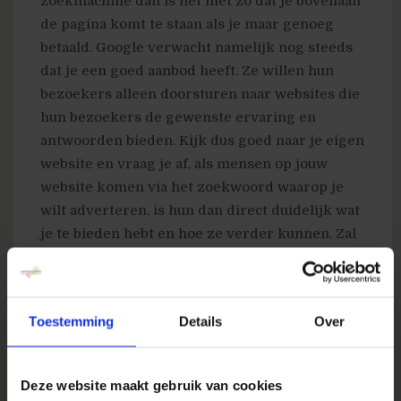
zoekmachine dan is het niet zo dat je bovenaan
de pagina komt te staan als je maar genoeg
betaald. Google verwacht namelijk nog steeds
dat je een goed aanbod heeft. Ze willen hun
bezoekers alleen doorsturen naar websites die
hun bezoekers de gewenste ervaring en
antwoorden bieden. Kijk dus goed naar je eigen
website en vraag je af, als mensen op jouw
website komen via het zoekwoord waarop je
wilt adverteren, is hun dan direct duidelijk wat
je te bieden hebt en hoe ze verder kunnen. Zal
je nieuwe klanten aantrekken, of een heleboel
nieuwe bezoekers waarvan je hoopt dat er een
paar blijven hangen.
Toestemming
Details
Over
Responsive design, een website die zich
automatisch aanpast aan elke schermgrootte,
Deze website maakt gebruik van cookies
ook mobiele schermen, is ook hot. In