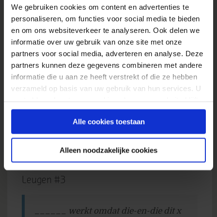
We gebruiken cookies om content en advertenties te
tegenstelling tot wat mensen denken komt er
personaliseren, om functies voor social media te bieden
bij een mobiele website meer kijken dan alleen
en om ons websiteverkeer te analyseren. Ook delen we
maar de juiste schermresolutie. Bedenke je hoe
informatie over uw gebruik van onze site met onze
dat mobiele bezoekers jouw website willen
partners voor social media, adverteren en analyse. Deze
gebruiken, en of een kleine versie van jouw
partners kunnen deze gegevens combineren met andere
normale website hier goed op inspeelt. Als je
informatie die u aan ze heeft verstrekt of die ze hebben
mobiele bezoekers jouw website voor andere
verzameld op basis van uw gebruik van hun services. U
doelen gebruiken dan bezoekers van je
gaat akkoord met onze cookies als u onze website blijft
desktopsite, of bepaalde features van je website
gebruiken.
weinig mobiel-vriendelijk zijn (zoals veel
Alle cookies toestaan
invulformulieren), dan is het belangrijk om te
overwegen een aparte mobiele website te
Alleen noodzakelijke cookies
maken.
Leugen #3
______ werkt omdat die-en-die dit x