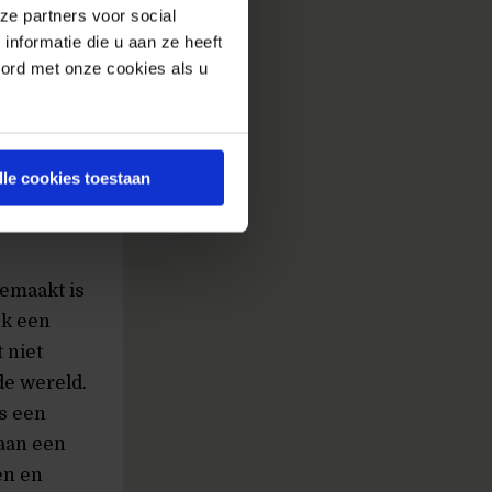
ze partners voor social
nformatie die u aan ze heeft
oord met onze cookies als u
lle cookies toestaan
eemaakt is
ok een
 niet
de wereld.
is een
aan een
en en