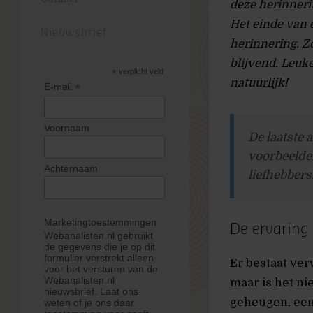
deze herinneri
Het einde van e
Nieuwsbrief
herinnering. Z
blijvend. Leuk
*
verplicht veld
natuurlijk!
*
E-mail
Voornaam
De laatste 
voorbeelden
Achternaam
liefhebbers
Marketingtoestemmingen
De ervaring
Webanalisten.nl gebruikt
de gegevens die je op dit
formulier verstrekt alleen
Er bestaat ver
voor het versturen van de
Webanalisten.nl
maar is het ni
nieuwsbrief. Laat ons
geheugen, een
weten of je ons daar