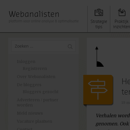
Webanalisten
platform voor online analyse & optimalisatie
Strategie
Praktijk
tips
inzichten
Inloggen
Registreren
Over Webanalisten
He
De bloggers
te
Bloggers gezocht
Adverteren / partner
19 m
worden
Meld nieuws
Verhalen worde
Vacature plaatsen
genomen. Ook 
Contact