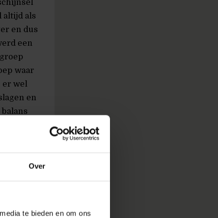
chijnsel
altijd als
ger en dus
werd een
 groep
roep waar
 er wel
slagen en
 balans
vergeten
Over
 media te bieden en om ons