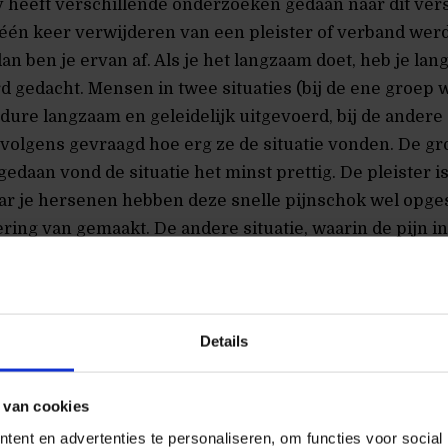
 heeft verschillende onderzoeken gedaan naar dit vers
n één keer verwijderen van een pleister of verband werd 
dan ben je ervan af. Als je het langzaam doet, heb je lan
d gedacht. Mensen in twee situaties (bij de ene groep 
edure langzaam en geleidelijk uitgevoerd, bij de andere
volgens gevraagd hoe erg ze de situatie vonden. De g
gedaan vond de situatie het minst prettig. De pleister is
aar je hersenen hebben deze snelle pijnschok wel opge
ring van gemaakt. De andere situatie, waarin de pijn in
n, heeft minder impact. Deze ervaring wordt sneller 
nen.
Details
 van cookies
ent en advertenties te personaliseren, om functies voor social