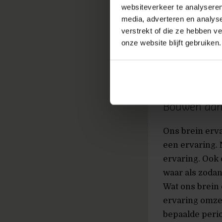
websiteverkeer te analyseren
media, adverteren en analys
verstrekt of die ze hebben v
onze website blijft gebruiken.
Bouwen aan
Ons brein erva
een ervaring. 
ervaring. Ook
waar als zodan
Wat ons brein 
ervaring omze
bepaalde peri