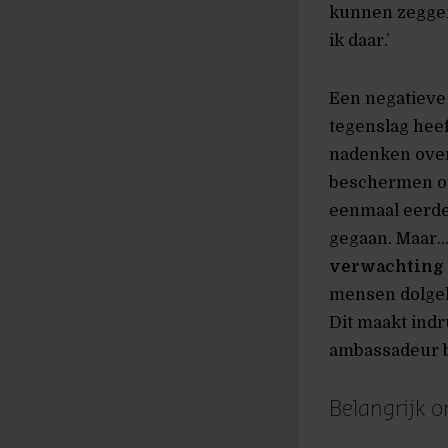
kunnen zeggen:
ik daar.’
Een negatieve
tegenslag heeft
nadenken over 
beschermen of 
eenmaal eerder
gegaan. Maar… 
verwachting
mensen dolgelu
Dit maakt indr
ambassadeur b
Belangrijk 