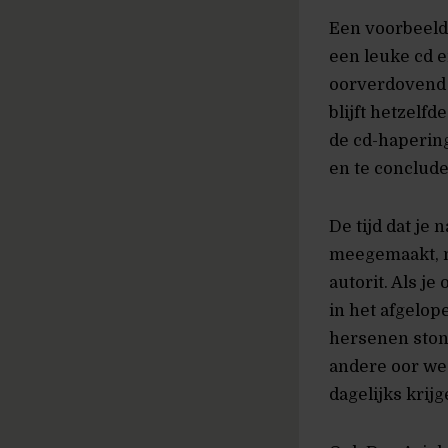
Een voorbeeld 
een leuke cd e
oorverdovend p
blijft hetzelf
de cd-haperin
en te conclude
De tijd dat je
meegemaakt, ma
autorit. Als j
in het afgelop
hersenen stond
andere oor wee
dagelijks krij