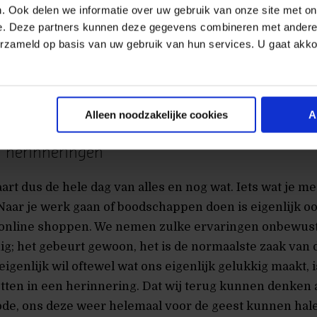
. Ook delen we informatie over uw gebruik van onze site met on
e. Deze partners kunnen deze gegevens combineren met andere i
erzameld op basis van uw gebruik van hun services. U gaat akk
Alleen noodzakelijke cookies
A
 herinneringen
art dus de hele dag van alles en nog wat. Iets wat je m
Naar je werk gaan of boodschappen doen is eigenlijk o
 online shoppen. We nemen zulke ervaringen onbewust
ig; het gebeurt gewoon, het is de normaalste zaak van 
eigenlijk wil oftewel wat ons eigenlijk gelukkig maakt, 
tten in een herinnering. Dat wij terug kunnen denken 
ode, ons deze weer helemaal voor de geest kunnen hal