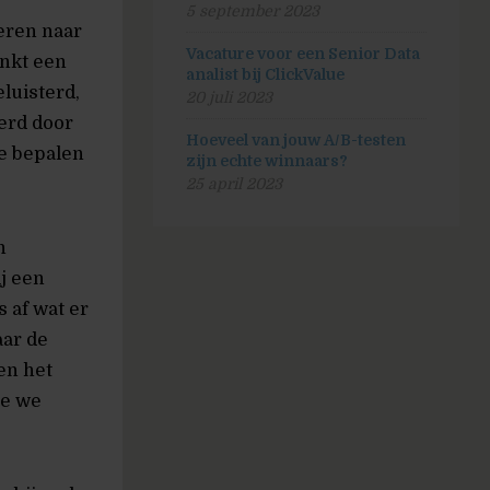
5 september 2023
teren naar
Vacature voor een Senior Data
inkt een
analist bij ClickValue
luisterd,
20 juli 2023
derd door
Hoeveel van jouw A/B-testen
e bepalen
zijn echte winnaars?
25 april 2023
n
j een
 af wat er
aar de
en het
ie we