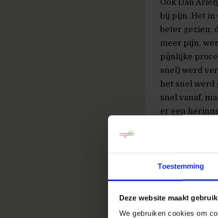
Ook Dan Ariely
bij pijn. Het i
beter gezien; 
meer pijn, wer
pijnlijke proc
snel) werd ver
het snel werd 
snel vanaf, m
er een herinne
wordt gehoude
door de herse
Toestemming
Deze website maakt gebruik
We gebruiken cookies om cont