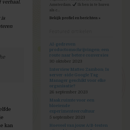
 verhaal.
Amsterdam.
Ik ben in te huren
als c...
 is
Bekijk profiel en berichten »
eteren
Featured artikelen
AI-gedreven
productomschrijvingen: een
route naar betere conversies
che
30 oktober 2023
Interview Matteo Zambon: Is
server-side Google Tag
Manager geschikt voor elke
organisatie?
26 september 2023
Maak ruimte voor een
bloeiende
elfde
experimenteercultuur
je
5 september 2023
ie kan
Hoeveel van jouw A/B-testen