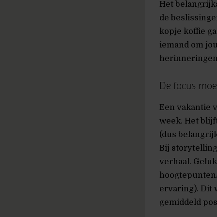
Het belangrijk
de beslissinge
kopje koffie g
iemand om jouw
herinneringen
De focus moet
Een vakantie v
week. Het blij
(dus belangrij
Bij storytelli
verhaal. Geluk 
hoogtepunten/v
ervaring). Dit
gemiddeld posit