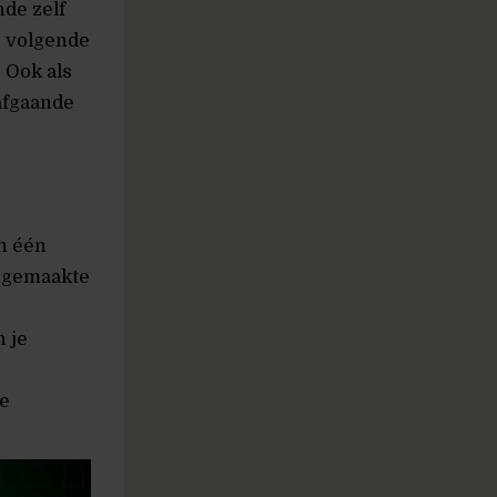
nde zelf
e volgende
 Ook als
afgaande
n één
eegemaakte
n je
ve