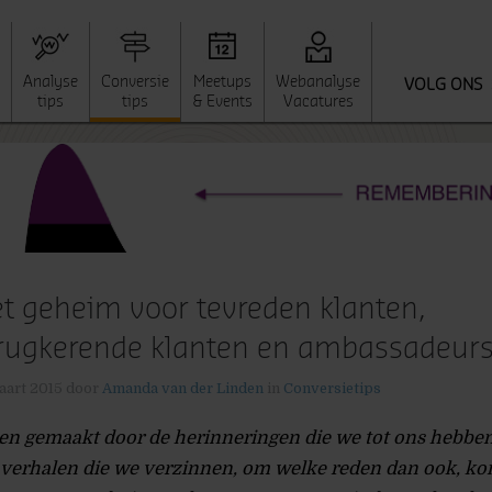
Analyse
Conversie
Meetups
Webanalyse
VOLG ONS
tips
tips
& Events
Vacatures
t geheim voor tevreden klanten,
rugkerende klanten en ambassadeur
aart 2015
door
Amanda van der Linden
in
Conversietips
n gemaakt door de herinneringen die we tot ons hebbe
verhalen die we verzinnen, om welke reden dan ook, ko