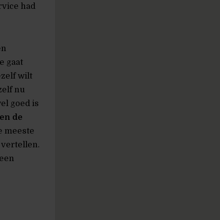
rvice had
en
je gaat
zelf wilt
zelf nu
el goed is
en de
de meeste
vertellen.
 een