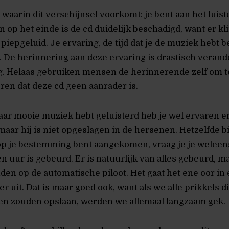
waarin dit verschijnsel voorkomt: je bent aan het luis
n op het einde is de cd duidelijk beschadigd, want er kl
iepgeluid. Je ervaring, de tijd dat je de muziek hebt be
de. De herinnering aan deze ervaring is drastisch veran
g. Helaas gebruiken mensen de herinnerende zelf om t
ren dat deze cd geen aanrader is.
 naar mooie muziek hebt geluisterd heb je wel ervaren e
ar hij is niet opgeslagen in de hersenen. Hetzelfde bi
e op je bestemming bent aangekomen, vraag je je weleens
en uur is gebeurd. Er is natuurlijk van alles gebeurd, m
en op de automatische piloot. Het gaat het ene oor in 
r uit. Dat is maar goed ook, want als we alle prikkels d
gen zouden opslaan, werden we allemaal langzaam gek.