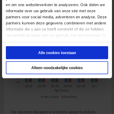
54% van shoppers zal alsnog hun
en om ons websiteverkeer te analyseren. Ook delen we
winkelwagentje afrekenen als ze een
informatie over uw gebruik van onze site met onze
korting word aangeboden.
partners voor social media, adverteren en analyse. Deze
partners kunnen deze gegevens combineren met andere
informatie die u aan ze heeft verstrekt of die ze hebben
verzameld op basis van uw gebruik van hun services. U
gaat akkoord met onze cookies als u onze website blijft
gebruiken.
Alle cookies toestaan
Alleen noodzakelijke cookies
De meeste shoppers worden aangetrokken