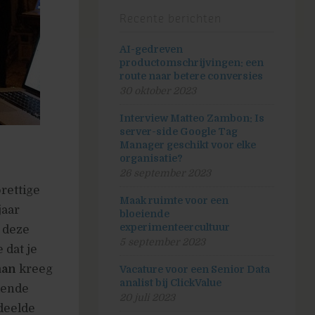
Recente berichten
AI-gedreven
productomschrijvingen: een
route naar betere conversies
30 oktober 2023
Interview Matteo Zambon: Is
server-side Google Tag
Manager geschikt voor elke
organisatie?
26 september 2023
rettige
Maak ruimte voor een
jaar
bloeiende
experimenteercultuur
n deze
5 september 2023
 dat je
man
kreeg
Vacature voor een Senior Data
analist bij ClickValue
kende
20 juli 2023
deelde