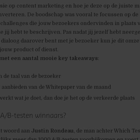
isie op content marketing en hoe je deze op de juiste m
nverteren. De boodschap was vooral te focussen op de
challenges die jouw bezoekers ondervinden in plaats 
 jij hebt te beschrijven. Pas nadat jij jezelf hebt neerge
n dialoog daarover bent met je bezoeker kun je dit omze
ouw product of dienst.
 met een aantal mooie key takeaways
:
in de taal van de bezoeker
t aanbieden van de Whitepaper van de maand
 werkt wat je doet, dan doe je het op de verkeerde plaats
w A/B-testen winnaars?
t woord aan
Justin Rondeau
, de man achter Which Te
arlijks meer dan 1000 A/B-testen voorbijkomen en voert 