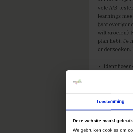
vele A/B-teste
learnings mee 
(wat overigens
wilt groeien). 
plan hebt. Je 
onderzoeken. 
Identificeer
Stel meetbar
Stel testhyp
Voer de test
Toestemming
Interpreteer
Deze website maakt gebruik
Beauty and 
We gebruiken cookies om cont