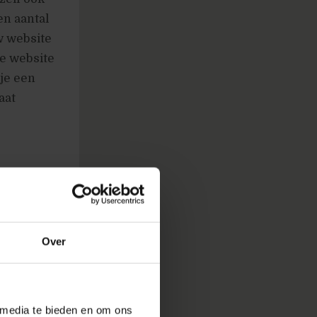
en aantal
w website
je website
 je een
aat
Over
 media te bieden en om ons