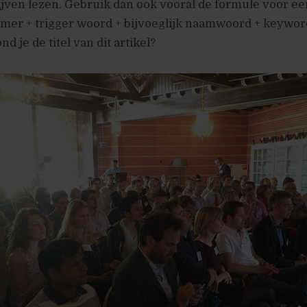
jven lezen. Gebruik dan ook vooral de formule voor een
mer + trigger woord + bijvoeglijk naamwoord + keywor
nd je de titel van dit artikel?