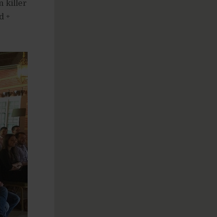
 killer
d +