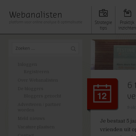
Webanalisten
platform voor online analyse & optimalisatie
Strategie
Praktijk
tips
inzichten
Inloggen
Registreren
Over Webanalisten
6 
De bloggers
ve
Bloggers gezocht
Adverteren / partner
9 ok
worden
Meld nieuws
Je bestaat 5 ja
Vacature plaatsen
vrienden uit o
Contact