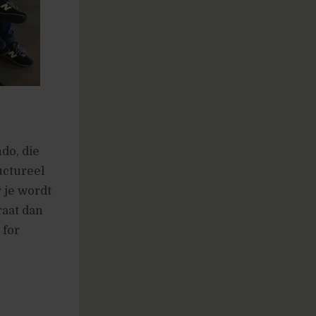
do, die
uctureel
r je wordt
raat dan
 for