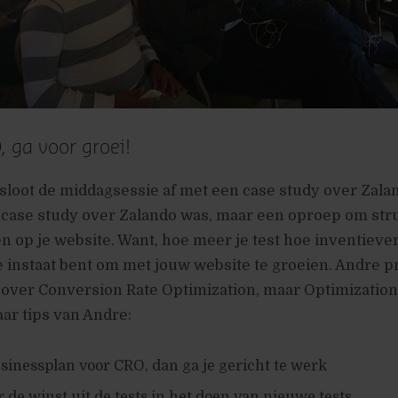
 ga voor groei!
sloot de middagsessie af met een case study over Zalan
 case study over Zalando was, maar een oproep om str
ten op je website. Want, hoe meer je test hoe inventieve
 instaat bent om met jouw website te groeien. Andre p
 over Conversion Rate Optimization, maar Optimization
ar tips van Andre:
inessplan voor CRO, dan ga je gericht te werk
 de winst uit de tests in het doen van nieuwe tests