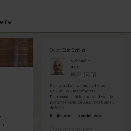
Door:
Erik Dekker
Webanalist
a.s.r.
Erik werkt als webanalist voor
a.s.r. en De Amersfoortse.
Daarnaast is hij bestuurslid van de
profgroep Digital Analytics binnen
de MOA.
Bekijk profiel en berichten »
e
est
Featured artikelen