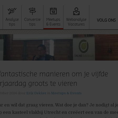
Analyse
Conversie
Meetups
Webanalyse
VOLG ONS
tips
tips
& Events
Vacatures
fantastische manieren om je vijfde
rjaardag groots te vieren
tober 2014
door
Erik Dekker
in
Meetups & Events
ar en wil dat graag vieren. Wat doe je dan? Je nodigt al j
p een kasteel vlakbij Utrecht en creëert een van de me