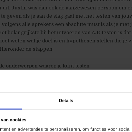
n uit. Justin was dan ook de aangewezen persoon om e
te geven als je aan de slag gaat met het testen van jou
 volgens alle sprekers een absolute must is als je met 
Het belangrijkste bij het uitvoeren van A/B-testen is dat
moet weten wat je doel is en hypothesen stellen die je g
Hieronder de stappen:
 de onderwerpen waarop je kunt testen
e doelen op
otheses op
en uit
Details
, Implementeer en Archiveer jouw testresultaten
 van cookies
brains met een overtuigend verhaal
ent en advertenties te personaliseren, om functies voor social