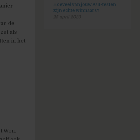
Hoeveel van jouw A/B-testen
anier
zijn echte winnaars?
25 april 2023
van de
zet als
tten in het
st Won.
zelf ook