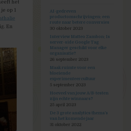
eeft het
je op 1
AI-gedreven
productomschrijvingen: een
athalie
route naar betere conversies
ig. En
30 oktober 2023
Interview Matteo Zambon: Is
server-side Google Tag
Manager geschikt voor elke
organisatie?
26 september 2023
Maak ruimte voor een
bloeiende
experimenteercultuur
5 september 2023
Hoeveel van jouw A/B-testen
zijn echte winnaars?
25 april 2023
De 3 grote analytics thema’s
van het komende jaar
31 oktober 2022