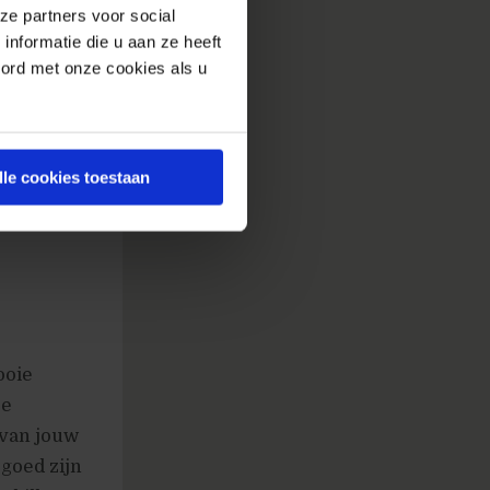
ze partners voor social
hai
. Niet
nformatie die u aan ze heeft
ok nog
oord met onze cookies als u
ersie te
 op de
lle cookies toestaan
ooie
je
 van jouw
 goed zijn