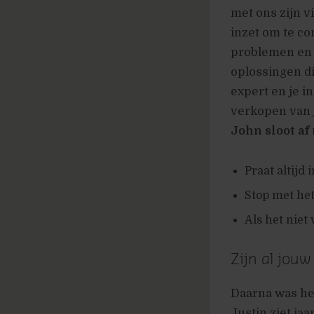
met ons zijn v
inzet om te co
problemen en 
oplossingen die
expert en je i
verkopen van j
John sloot af
Praat altijd 
Stop met he
Als het niet
Zijn al jou
Daarna was he
Justin ziet ja