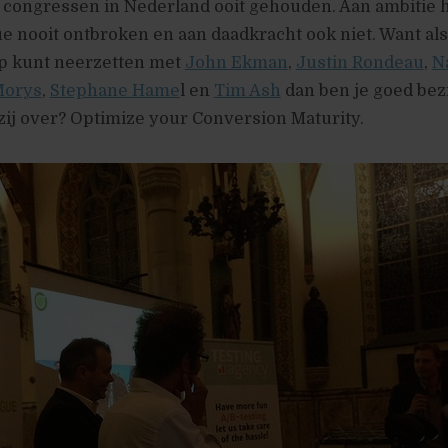
congressen in Nederland ooit gehouden. Aan ambitie h
e nooit ontbroken en aan daadkracht ook niet. Want als 
up kunt neerzetten met
John Ekman
,
Justin Rondeau
,
N
Morys
,
Stephane Hame
l en
Tim Ash
dan ben je goed bez
ij over? Optimize your Conversion Maturity.