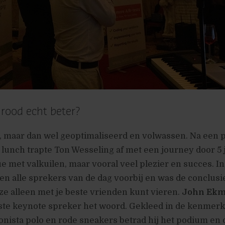
 rood echt beter?
, maar dan wel geoptimaliseerd en volwassen. Na een p
lunch trapte Ton Wesseling af met een journey door 5 
e met valkuilen, maar vooral veel plezier en succes. I
 alle sprekers van de dag voorbij en was de conclusie
eze alleen met je beste vrienden kunt vieren.
John Ek
rste keynote spreker het woord. Gekleed in de kenmer
nista polo en rode sneakers betrad hij het podium en 