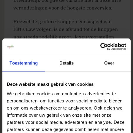
Uiteindelijk zorgde de variatie met al deze drie
veranderingen voor de hoogste conversies.
Hoewel de grotere knoppen een aspect van
Fitt’s Law volgen, is de afstand tot de knoppen
nog steeds redelijk groot. Ik zou voorstellen
dat in de volgende test, ze proberen de CTA
knoppen naar de bovenkant van de pagina te
verplaatsen.
Toestemming
Details
Over
Case Study #2: Obama for America 2012
Campaign (22% minder afmeldingen)
Deze website maakt gebruik van cookies
Tijdens de Amerikaanse
We gebruiken cookies om content en advertenties te
presidentsverkiezingen van 2012 genereerde
personaliseren, om functies voor social media te bieden
President Obama’s email campagnes
en om ons websiteverkeer te analyseren. Ook delen we
ongeveer $500 miljoen in donaties.
informatie over uw gebruik van onze site met onze
partners voor social media, adverteren en analyse. Deze
Hij had ook een fantastisch optimalisatie team
partners kunnen deze gegevens combineren met andere