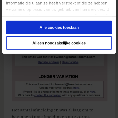
dat alles testte.
informatie die u aan ze heeft verstrekt of die ze hebben
verzameld op basis van uw gebruik van hun services. U
In één specifieke test besloten ze te
gaat akkoord met onze cookies als u onze website blijft
experimenteren met
een aantal verschillende
gebruiken.
Alle cookies toestaan
variaties van afmeld-links
in de campagne e-
mails.
Alleen noodzakelijke cookies
Het aantal afmeldingen was al laag om te
beginnen (195 afmeldingen uit 578.994