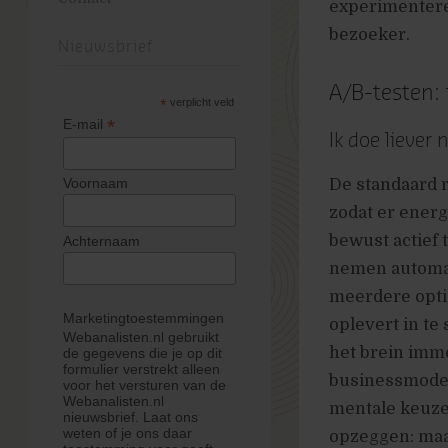
experimenteren
bezoeker.
Nieuwsbrief
A/B-testen:
*
verplicht veld
*
E-mail
Ik doe liever n
De standaard r
Voornaam
zodat er energ
bewust actief t
Achternaam
nemen automat
meerdere optie
Marketingtoestemmingen
oplevert in te
Webanalisten.nl gebruikt
het brein imm
de gegevens die je op dit
formulier verstrekt alleen
businessmodel
voor het versturen van de
Webanalisten.nl
mentale keuze 
nieuwsbrief. Laat ons
weten of je ons daar
opzeggen: maak