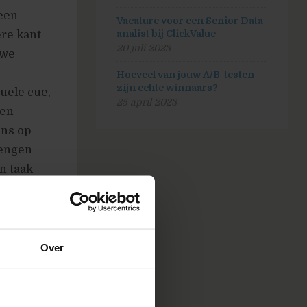
een
Vacature voor een Senior Data
ere kant
analist bij ClickValue
20 juli 2023
uwe
Hoeveel van jouw A/B-testen
zijn echte winnaars?
suele cue,
25 april 2023
een
ans op
rengen
en taak
singen te
Over
s proef?
voor wordt