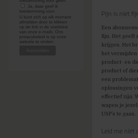
toestemming voor geeft.
Ja, daar geef ik
toestemming voor.
Pijn is niet fij
U kunt zich op elk moment
afmelden door te klikken
op de link in de voettekst
Een abonnemen
van onze e-mails. Ons
fijn. Het geeft
privacybeleid is op onze
website te vinden.
krijgen. Het b
het vermijden 
product- en di
product of die
een problemati
oplossingen v
effectief zijn.
wapen je jezel
USP’s te gaan.
Leid me niet 