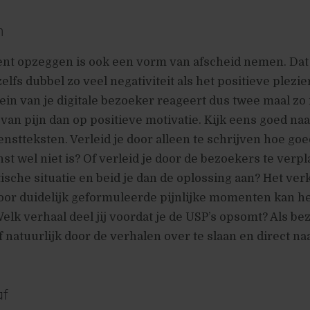
n
t opzeggen is ook een vorm van afscheid nemen. Dat i
 zelfs dubbel zo veel negativiteit als het positieve plezie
rein van je digitale bezoeker reageert dus twee maal zo
van pijn dan op positieve motivatie. Kijk eens goed naa
enstteksten. Verleid je door alleen te schrijven hoe goe
nst wel niet is? Of verleid je door de bezoekers te verpl
sche situatie en beid je dan de oplossing aan? Het ve
oor duidelijk geformuleerde pijnlijke momenten kan h
 Welk verhaal deel jij voordat je de USP’s opsomt? Als b
f natuurlijk door de verhalen over te slaan en direct na
af