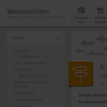
Webanalisten
platform voor online analyse & optimalisatie
Strategie
Praktijk
tips
inzichten
Inloggen
Registreren
Over Webanalisten
A/
De bloggers
co
Bloggers gezocht
Adverteren / partner
26 a
worden
Meld nieuws
Zonder functio
Vacature plaatsen
bruikbaarheid 
Contact