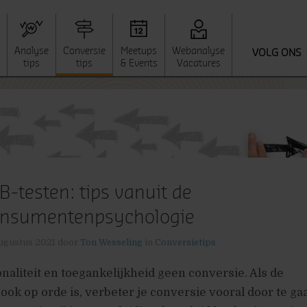
Analyse
Conversie
Meetups
Webanalyse
VOLG ONS
tips
tips
& Events
Vacatures
B-testen: tips vanuit de
nsumentenpsychologie
ugustus 2021
door
Ton Wesseling
in
Conversietips
naliteit en toegankelijkheid geen conversie. Als de
ook op orde is, verbeter je conversie vooral door te ga