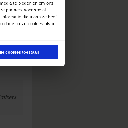
 media te bieden en om ons
p
ze partners voor social
 het maar
nformatie die u aan ze heeft
oord met onze cookies als u
e
zoeker
e prijs
 het de
lle cookies toestaan
el te
imizers