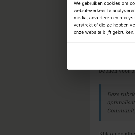
We gebruiken cookies om cont
gevraagd grati
websiteverkeer te analyseren
veiligheid en 
media, adverteren en analys
tien procent v
verstrekt of die ze hebben v
transactie. H
onze website blijft gebruiken.
perceptie van
gaat ervaren d
kan worden gele
normale prijs 
betalen voor di
Deze rubri
optimalisat
Community 
Klik op de afb