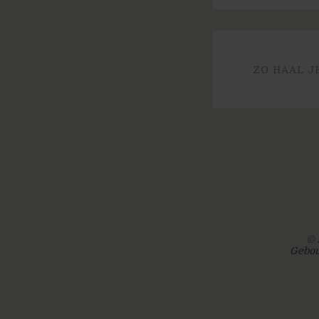
ZO HAAL J
© 
Gebou