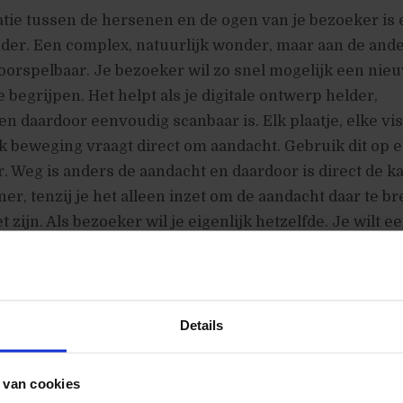
ie tussen de hersenen en de ogen van je bezoeker is 
der. Een complex, natuurlijk wonder, maar aan de and
voorspelbaar. Je bezoeker wil zo snel mogelijk een nie
e begrijpen. Het helpt als je digitale ontwerp helder,
 en daardoor eenvoudig scanbaar is. Elk plaatje, elke vi
k beweging vraagt direct om aandacht. Gebruik dit op 
 Weg is anders de aandacht en daardoor is direct de k
ner, tenzij je het alleen inzet om de aandacht daar te b
zijn. Als bezoeker wil je eigenlijk hetzelfde. Je wilt e
ng uitvoeren. Gelukkig zijn er veel do not disturb-oplos
ratis
Details
zoekers om klant te worden met korting of met een grati
 van cookies
bezoeker een dienst of product waar normaliter geld 