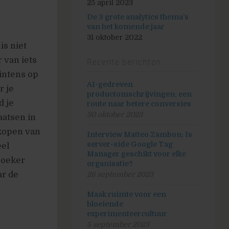
25 april 2023
De 3 grote analytics thema’s
van het komende jaar
31 oktober 2022
s niet
r van iets
Recente berichten
 intens op
AI-gedreven
r je
productomschrijvingen: een
d je
route naar betere conversies
30 oktober 2023
aatsen in
rkopen van
Interview Matteo Zambon: Is
server-side Google Tag
eel
Manager geschikt voor elke
ezoeker
organisatie?
ar de
26 september 2023
Maak ruimte voor een
bloeiende
experimenteercultuur
5 september 2023