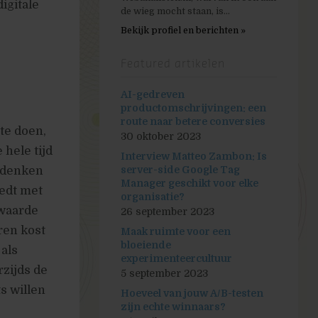
igitale
de wieg mocht staan, is...
Bekijk profiel en berichten »
Featured artikelen
AI-gedreven
productomschrijvingen: een
route naar betere conversies
 te doen,
30 oktober 2023
 hele tijd
Interview Matteo Zambon: Is
e denken
server-side Google Tag
Manager geschikt voor elke
edt met
organisatie?
 waarde
26 september 2023
ren kost
Maak ruimte voor een
bloeiende
als
experimenteercultuur
zijds de
5 september 2023
s willen
Hoeveel van jouw A/B-testen
zijn echte winnaars?