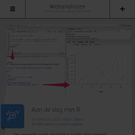
Webanalisten
platform voor online analyse & optimalisatie
Aan de slag met R
19 februari 2021
door
Jules
Stuifbergen
in
Analysetips
De meeste web analytics tools zijn zowel