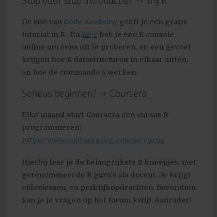
Stap voor stap introductie? → Try R
De site van
Code Academy
geeft je een gratis
tutorial in R. En
hier
heb je een R console
online om eens uit te proberen, en een gevoel
krijgen hoe R datastructuren in elkaar zitten,
en hoe de commando’s werken.
Serieus beginnen? → Coursera
Elke maand start Coursera een cursus R
programmeren:
https://www.coursera.org/course/rprog
Hierbij leer je de belangrijkste R kneepjes, met
gerenommeerde R guru’s als docent. Je krijgt
videolessen, en praktijkopdrachten. Bovendien
kan je je vragen op het forum kwijt. Aanrader!