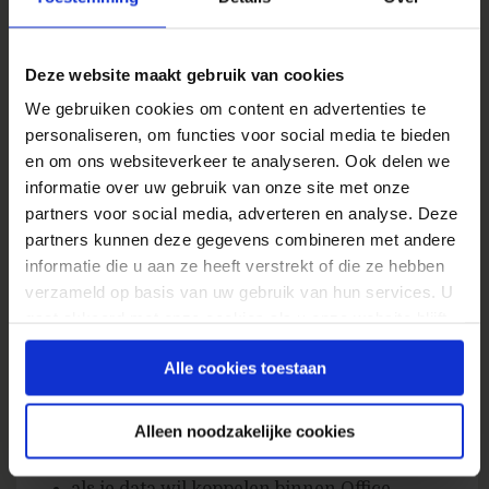
in R te doen
Er zijn nog niet veel mensen die R kunnen.
Deze website maakt gebruik van cookies
Als je werkt in een team, zal in het begin
We gebruiken cookies om content en advertenties te
niet iedereen je snappen.
personaliseren, om functies voor social media te bieden
en om ons websiteverkeer te analyseren. Ook delen we
Wanneer R en wanneer Excel?
informatie over uw gebruik van onze site met onze
partners voor social media, adverteren en analyse. Deze
Ik zou zeggen…
partners kunnen deze gegevens combineren met andere
gebruik Excel:
informatie die u aan ze heeft verstrekt of die ze hebben
verzameld op basis van uw gebruik van hun services. U
voor ad-hoc werk, waarbij je al werkt met
gaat akkoord met onze cookies als u onze website blijft
gebruiken.
excel brondata
Alle cookies toestaan
als documentatie niet belangrijk is, en
datasets klein
Alleen noodzakelijke cookies
voor het simpele werk
als je data wil koppelen binnen Office