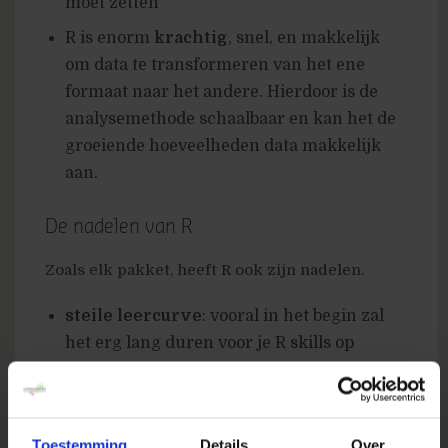
moet zetten
R is enorm
krachtig
, snel, en makkelijk
om data te transformeren van het ene
formaat naar het andere. Hierdoor is de
analysemethode schaalbaar en kan het de
groeiende hoeveelheden data makkelijk
aan.
De nadelen van R
Zoals elk pakket, heeft R ook zijn nadelen.
steile leercurve
: vooral in het begin zal
het erg lang duren voor je R skills op
hetzelfde niveau zijn als Excel
hoge
drempel
: voor een ad-hoc simpele
analyse duurt het vaak wat langer om het
Toestemming
Details
Over