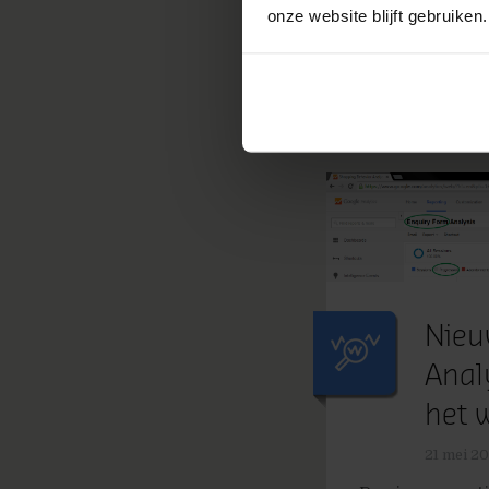
Bewijs wat je z
onze website blijft gebruiken.
» Lees meer van 
optimaliseren'
Nieu
Analy
het w
21 mei 20