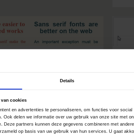
opywriting tips om je
ent te optimaliseren
Details
015
door
Amanda van der Linden
in
Praktijkinzichten
line bezoekers met begrijpbare,
 van cookies
ijke en doelgerichte content. Doe ook
el met psychologische bevindingen om je
Een j
ent en advertenties te personaliseren, om functies voor social
r te begrijpen. Ik geef je 20 gemakkelijke
attri
. Ook delen we informatie over uw gebruik van onze site met on
ijke) copywriting tips. Je content moet je
kwame
e. Deze partners kunnen deze gegevens combineren met andere i
timaliseren en het kan zo makkelijk zijn.
O'nei
erzameld op basis van uw gebruik van hun services. U gaat akk