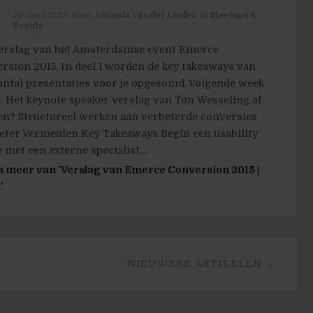
28 april 2015
door
Amanda van der Linden
in
Meetups &
Events
erslag van het Amsterdamse event Emerce
rsion 2015. In deel 1 worden de key takeaways van
antal presentaties voor je opgesomd. Volgende week
2. Het keynote speaker verslag van Ton Wesseling al
en? Structureel werken aan verbeterde conversies
eter Vermeulen Key Takeaways Begin een usability
 met een externe specialist....
s meer van 'Verslag van Emerce Conversion 2015 |
'
NIEUWERE ARTIKELEN →