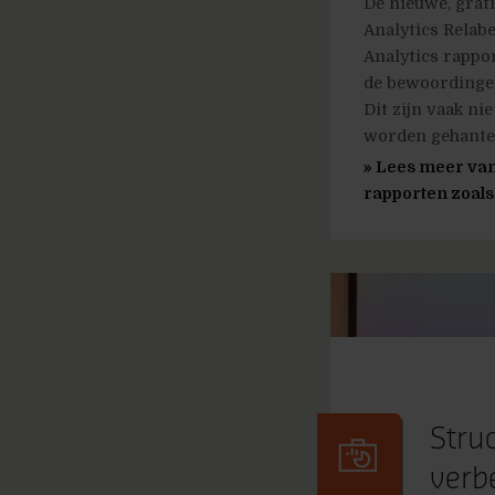
De nieuwe, grat
Analytics Relabe
Analytics rappor
de bewoordingen
Dit zijn vaak ni
worden gehantee
» Lees meer van
rapporten zoals j
Stru
verb