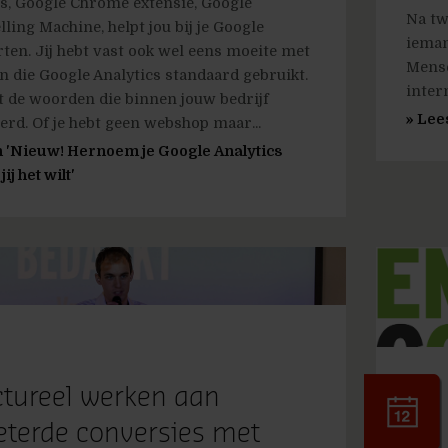
is, Google Chrome extensie, Google
Na tw
lling Machine, helpt jou bij je Google
ieman
ten. Jij hebt vast ook wel eens moeite met
Mense
 die Google Analytics standaard gebruikt.
intern
et de woorden die binnen jouw bedrijf
» Lee
rd. Of je hebt geen webshop maar...
 'Nieuw! Hernoem je Google Analytics
ij het wilt'
ctureel werken aan
eterde conversies met