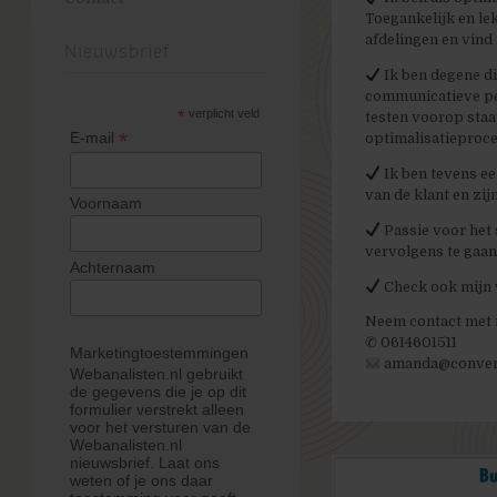
Toegankelijk en lek
afdelingen en vind
Nieuwsbrief
Ik ben degene di
communicatieve per
*
verplicht veld
testen voorop staat
*
E-mail
optimalisatieproce
Ik ben tevens een
van de klant en zij
Voornaam
Passie voor het
vervolgens te gaan
Achternaam
Check ook mijn 
Neem contact met m
✆ 0614601511
Marketingtoestemmingen
amanda@conversi
Webanalisten.nl gebruikt
de gegevens die je op dit
formulier verstrekt alleen
voor het versturen van de
Webanalisten.nl
nieuwsbrief. Laat ons
weten of je ons daar