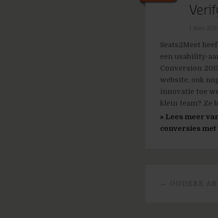
Veri
1 mei 201
Seats2Meet heef
een usability-aa
Conversion 2015
website, ook nog
innovatie toe w
klein team? Ze b
» Lees meer van
conversies met 
← OUDERE AR