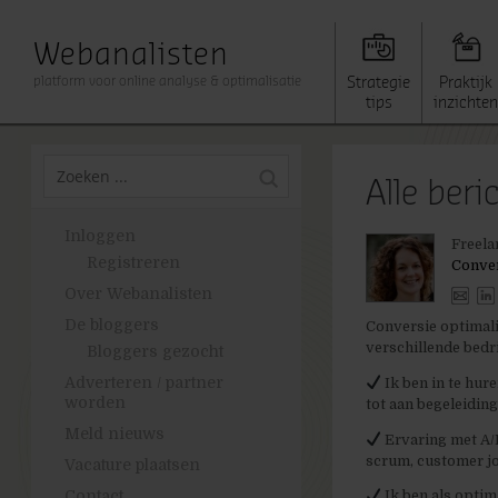
Webanalisten
platform voor online analyse & optimalisatie
Strategie
Praktijk
tips
inzichten
Alle ber
Inloggen
Freela
Registreren
Conver
Over Webanalisten
De bloggers
Conversie optimali
verschillende bed
Bloggers gezocht
Adverteren / partner
Ik ben in te hur
worden
tot aan begeleiding
Meld nieuws
Ervaring met A/B
scrum, customer jo
Vacature plaatsen
Contact
Ik ben als optim