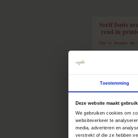
20 c
cont
Toestemming
30 juli 2
Verleid jouw on
Deze website maakt gebruik
gebruiksvriendel
zeker je voorde
We gebruiken cookies om cont
klanten nog bete
websiteverkeer te analyseren
(soms overduidel
media, adverteren en analys
altijd blijven op
verstrekt of die ze hebben v