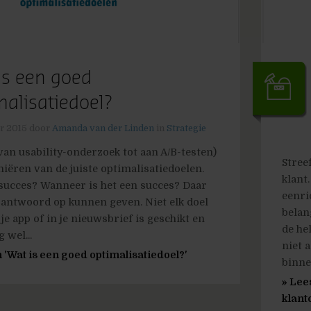
is een goed
malisatiedoel?
r 2015
door
Amanda van der Linden
in
Strategie
an usability-onderzoek tot aan A/B-testen)
Stree
iniëren van de juiste optimalisatiedoelen.
klant
 succes? Wanneer is het een succes? Daar
eenri
 antwoord op kunnen geven. Niet elk doel
belan
 je app of in je nieuwsbrief is geschikt en
de he
 wel...
niet a
 'Wat is een goed optimalisatiedoel?'
binne
» Lee
klant