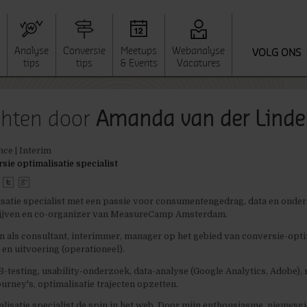
Analyse
Conversie
Meetups
Webanalyse
VOLG ONS
tips
tips
& Events
Vacatures
ichten door
Amanda van der Linde
nce | Interim
sie optimalisatie specialist
satie specialist met een passie voor consumentengedrag, data en onderz
rijven en co-organizer van MeasureCamp Amsterdam.
en als consultant, interimmer, manager op het gebied van conversie-opti
 en uitvoering (operationeel).
-testing, usability-onderzoek, data-analyse (Google Analytics, Adobe)
urney's, optimalisatie trajecten opzetten.
alisatie specialist de spin in het web. Door mijn enthousiasme, nieuwsg