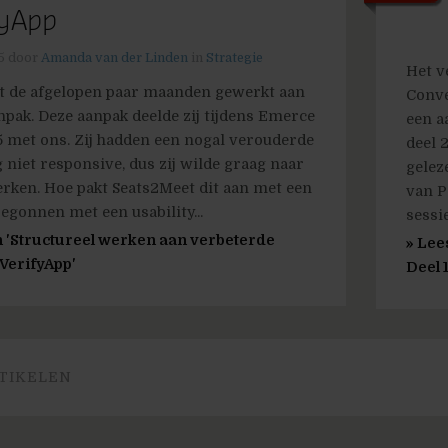
fyApp
5
door
Amanda van der Linden
in
Strategie
Het v
t de afgelopen paar maanden gewerkt aan
Conve
npak. Deze aanpak deelde zij tijdens Emerce
een a
 met ons. Zij hadden een nogal verouderde
deel 
 niet responsive, dus zij wilde graag naar
gelez
erken. Hoe pakt Seats2Meet dit aan met een
van P
egonnen met een usability...
sessie
 'Structureel werken aan verbeterde
» Lee
VerifyApp'
Deel 1
TIKELEN