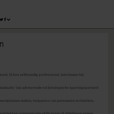
n
oek. Ik ben zelfstandig professional, interimmer bij
malisatie. Van adviserende rol (strategische sparringspartner)
, meetplannen maken, toepassen van persuasion technieken,
ierigheid en communicatie skills breng ik afdelingen samen.