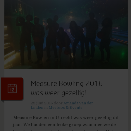
Measure Bowling 2016
was weer gezellig!
29 juni 2016
door
Amanda van der
Linden
in
Meetups & Events
Measure Bowlen in Utrecht was weer gezellig dit
jaar. We hadden een leuke groep waarmee we de