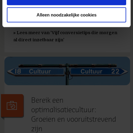
morgen al direct inzetten om snel
optimalisatieslagen te maken. Dit artikel is
Alleen noodzakelijke cookies
eerder verschenen in Twinkle magazine 2016, de
april editie. 1....
» Lees meer van 'Vijf conversietips die morgen
al direct inzetbaar zijn'
Bereik een
optimalisatiecultuur:
Groeien en vooruitstrevend
zijn