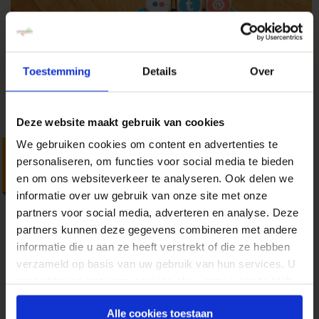
Toestemming
Details
Over
Deze website maakt gebruik van cookies
We gebruiken cookies om content en advertenties te
Vijf conversietips die
personaliseren, om functies voor social media te bieden
morgen al direct inzetbaar
en om ons websiteverkeer te analyseren. Ook delen we
informatie over uw gebruik van onze site met onze
zijn
partners voor social media, adverteren en analyse. Deze
14 april 2016
door
Amanda van der
partners kunnen deze gegevens combineren met andere
Linden
in
Conversietips
informatie die u aan ze heeft verstrekt of die ze hebben
Het zit ‘m vaak in de kleine dingen. Handigheidjes
verzameld op basis van uw gebruik van hun services. U
aanbrengen in content, afbeeldingen en buttons
gaat akkoord met onze cookies als u onze website blijft
kunnen een wereld van verschil maken. Weinig
gebruiken.
moeite, groot verschil. Deze vijf tips kun jij
Alle cookies toestaan