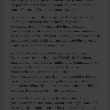
analyse (Google Analytics, Adobe), meetplannen maken,
toepassen van persuasion technieken, scrum, customer
journey's, optimalisatie trajecten opzetten.
Ik ben als optimalisatie specialist de spin in het web.
Door mijn enthousiasme, nieuwsgierigheid en
communicatie skills breng ik afdelingen samen.
Toegankelijk en lekker kritisch. Ook wel een beetje een
nerd, de technische kant vind ik namelijk interessant en ik
kan dus ook wel leuk kletsen met de IT afdelingen en vind
mijn weg in technische omgevingen.
Ik ben degene die een bedrijf graag op z’n kop zet om
het maximale eruit te halen. Eerlijkheid, durf te doen en
anders dan anders verrijken mijn sterke communicatieve
persoonlijkheid en doe-mentaliteit. Ik ben een
voorstander van een sterke en passende
optimalisatiecultuur waar data-gedrevenheid en testen
voorop staat. Ik kijk naar het gehele plaatje met een
proces-georiënteerde mindset. Ik start daarom altijd met
het opzetten van een optimalisatieproces.
Ik ben tevens een praktische web analist. Altijd op
zoek naar 'actionable' data wat mij en de organisatie kan
helpen bij beslissingen en het begrijpen van de klant en