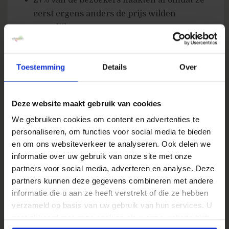
27% van de bezoekers haakten af omdat ze
eerst ergens anders de prijs wilden
vergelijken
16% van de bezoekers haakten af omdat er
geen serviceafdeling was om vragen te
Toestemming
Details
Over
beantwoorden
14% van de bezoekers haakten af omdat ze
Deze website maakt gebruik van cookies
niet meer wisten wat hun inlogaccount
was bij de online winkel
We gebruiken cookies om content en advertenties te
personaliseren, om functies voor social media te bieden
en om ons websiteverkeer te analyseren. Ook delen we
Helaas geen cijfers over het aantal
informatie over uw gebruik van onze site met onze
ondervraagden (onderzoek is uitgevoerd door
partners voor social media, adverteren en analyse. Deze
te vragen naar de reden van verlaten
partners kunnen deze gegevens combineren met andere
aankoopproces op het moment dat dit
informatie die u aan ze heeft verstrekt of die ze hebben
gebeurde in de periode 25 maart 2008 – 18
verzameld op basis van uw gebruik van hun services. U
april 2008, alleen in de US)
gaat akkoord met onze cookies als u onze website blijft