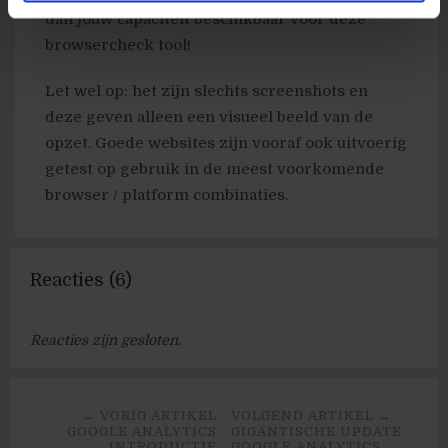
dan jouw capaciteit beschikbaar voor deze
browsercheck tool!
Let wel op: het zijn slechts screenshots en
deze geven alleen een visueel beeld van de
opzet. Goede websites zijn vooraf ook uitvoerig
getest op gebruik in de meest voorkomende
browser / platform combinaties.
Reacties (6)
Reacties zijn gesloten.
← VORIG ARTIKEL
VOLGEND ARTIKEL →
GOOGLE ANALYTICS
GIGANTISCHE UPDATE
INTRODUCTIE
GOOGLE ANALYTICS