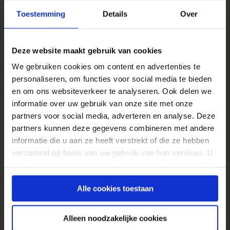
Toestemming
Details
Over
Deze website maakt gebruik van cookies
We gebruiken cookies om content en advertenties te
personaliseren, om functies voor social media te bieden
en om ons websiteverkeer te analyseren. Ook delen we
informatie over uw gebruik van onze site met onze
partners voor social media, adverteren en analyse. Deze
partners kunnen deze gegevens combineren met andere
informatie die u aan ze heeft verstrekt of die ze hebben
verzameld op basis van uw gebruik van hun services. U
gaat akkoord met onze cookies als u onze website blijft
Handige tool met een mooi principe erachter.
gebruiken.
De screenshots worden gemaakt door een
Alle cookies toestaan
cluster van PC’s die hiervoor worden
aangeboden door de gebruikers van dezelfde
Alleen noodzakelijke cookies
applicatie. Ga je de tool veel gebruiken? Stel