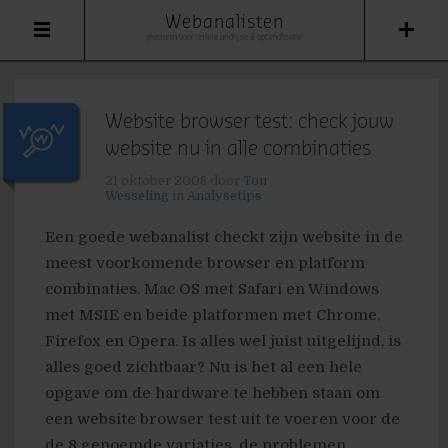
Webanalisten
platform voor online analyse & optimalisatie
Website browser test: check jouw
website nu in alle combinaties
21 oktober 2008
door
Ton
Wesseling
in
Analysetips
Een goede webanalist checkt zijn website in de
meest voorkomende browser en platform
combinaties. Mac OS met Safari en Windows
met MSIE en beide platformen met Chrome,
Firefox en Opera. Is alles wel juist uitgelijnd, is
alles goed zichtbaar? Nu is het al een hele
opgave om de hardware te hebben staan om
een website browser test uit te voeren voor de
de 8 genoemde variaties, de problemen