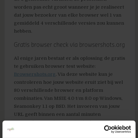
worden pas echt groot wanneer je je realiseert
dat jouw bezoeker van elke browser wel 1 van
gemiddeld 4 verschillende versies zou kunnen
hebben.
Gratis browser check via browsershots.org
Al enige jaren bestaat er als oplossing de gratis
te gebruiken browser test website:
Browsershots.org
. Via deze website kun je
controleren hoe jouw website eruit ziet bij wel
80 verschillende browser en platform
combinaties. Van MSIE 4.0 t/m 8.0 op Windows,
Seamonkey 1.1 op BSD. Het invoeren van jouw
URL geeft binnen een aantal minuten
screenshots van jouw pagina in de gevraagde
browser en platform combinatie(s).