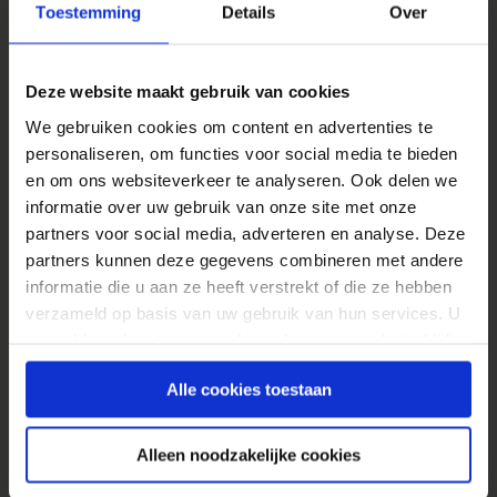
Het voorspellen van klantgedrag is een
Toestemming
Details
Over
waardevolle analyse: er kan vooraf worden
uitgerekend wat de ROI is van
Deze website maakt gebruik van cookies
marketingbudget. Een data analist kan
modellen opstellen voor de te verwachten
We gebruiken cookies om content en advertenties te
resultaten van een marketing campagne,
personaliseren, om functies voor social media te bieden
en om ons websiteverkeer te analyseren. Ook delen we
modellen voor het voorspellen van de
informatie over uw gebruik van onze site met onze
klantduur, of churn van de klantrelatie. Voor
partners voor social media, adverteren en analyse. Deze
deze analyses wordt een model opgesteld op
partners kunnen deze gegevens combineren met andere
basis van historisch klantgedrag. Het model
informatie die u aan ze heeft verstrekt of die ze hebben
leert steeds meer over klantgedrag aan de
verzameld op basis van uw gebruik van hun services. U
hand van data en kan worden ingezet om
gaat akkoord met onze cookies als u onze website blijft
toekomstig gedrag te voorspellen. Vaak wordt
gebruiken.
logistische regressie
ingezet (of decision trees)
Alle cookies toestaan
maar steeds meer worden er statistische
technieken gecombineerd om de beste
Alleen noodzakelijke cookies
voorspellingen te doen: ‘
ensembling models
‘.