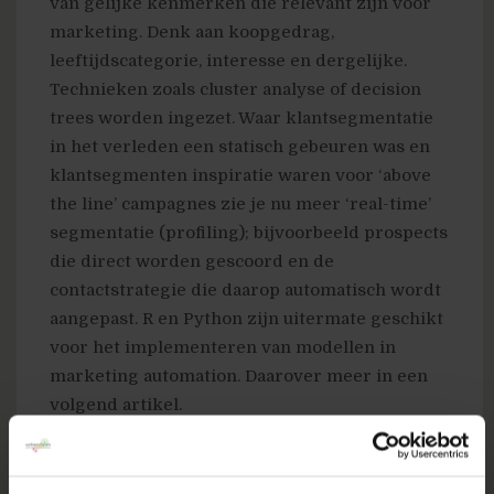
van gelijke kenmerken die relevant zijn voor
marketing. Denk aan koopgedrag,
leeftijdscategorie, interesse en dergelijke.
Technieken zoals cluster analyse of decision
trees worden ingezet. Waar klantsegmentatie
in het verleden een statisch gebeuren was en
klantsegmenten inspiratie waren voor ‘above
the line’ campagnes zie je nu meer ‘real-time’
segmentatie (profiling); bijvoorbeeld prospects
die direct worden gescoord en de
contactstrategie die daarop automatisch wordt
aangepast. R en Python zijn uitermate geschikt
voor het implementeren van modellen in
marketing automation. Daarover meer in een
volgend artikel.
Voorspellende statistieken