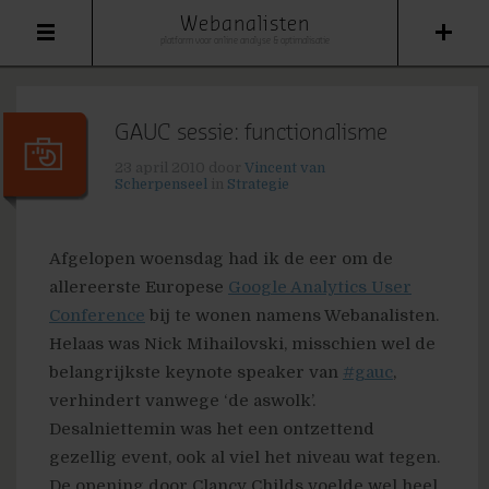
Webanalisten
platform voor online analyse & optimalisatie
GAUC sessie: functionalisme
23 april 2010
door
Vincent van
Scherpenseel
in
Strategie
Afgelopen woensdag had ik de eer om de
allereerste Europese
Google Analytics User
Conference
bij te wonen namens Webanalisten.
Helaas was Nick Mihailovski, misschien wel de
belangrijkste keynote speaker van
#gauc
,
verhindert vanwege ‘de aswolk’.
Desalniettemin was het een ontzettend
gezellig event, ook al viel het niveau wat tegen.
De opening door Clancy Childs voelde wel heel