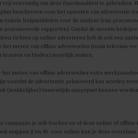
t vrij eenvoudig om deze functionaliteit te gebruiken. 
plan beschreven voor het opzetten van advertentie tr
an enkele hulpmiddelen voor de analyse (van geavance
 geavanceerde rapporten). Omdat de meeste bedrijve
lleen richten op online adverteren heb ik ook een aant
 het meten van offline advertenties (zoals televisie re
n kranten en bladen) mogelijk maken.
r het meten van offline advertenties extra werkzaamh
ijn voordat de advertentie gelanceerd kan worden terwi
ook (makkelijker) tussentijds aangepast kunnen worden
e campagne je wilt tracken en of deze online of offline i
e ook stappen 2 en 4b, voor online kun je deze overslaan.