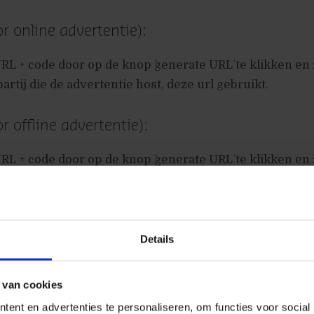
r online advertentie):
L + code door op de knop ´generate URL´ te klikken en
artij die de advertentie host, deze url gebruikt.
r offline advertentie):
L + code door op de knop ´generate URL´ te klikken en
technische afdeling de marketing URL (gedefinieerd in 
ct naar deze url.
Details
ewerk wat gemakkelijker te maken gaan we ook een c
 van cookies
n custom report aanmaken. Beide worden opgezet zoda
ent en advertenties te personaliseren, om functies voor social
kijken naar visits die komen van de advertenties die wi