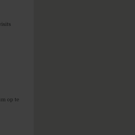
isits
um op te