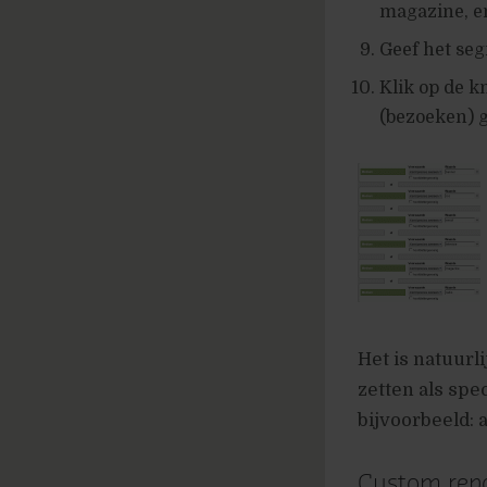
magazine, ema
Geef het seg
Klik op de k
(bezoeken) 
Het is natuur
zetten als sp
bijvoorbeeld: 
Custom repo