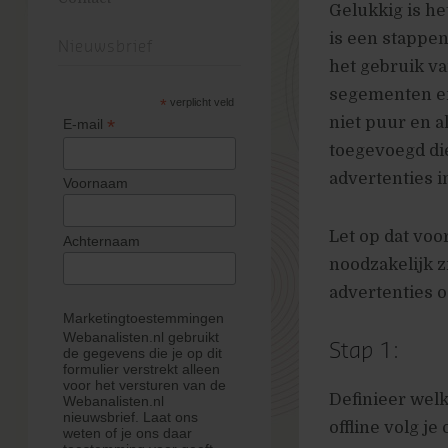
Gelukkig is he
is een stappen
Nieuwsbrief
het gebruik v
segementen en
*
verplicht veld
niet puur en a
*
E-mail
toegevoegd die
advertenties i
Voornaam
Let op dat voo
Achternaam
noodzakelijk z
advertenties 
Marketingtoestemmingen
Webanalisten.nl gebruikt
Stap 1:
de gegevens die je op dit
formulier verstrekt alleen
voor het versturen van de
Definieer welk
Webanalisten.nl
nieuwsbrief. Laat ons
offline volg j
weten of je ons daar