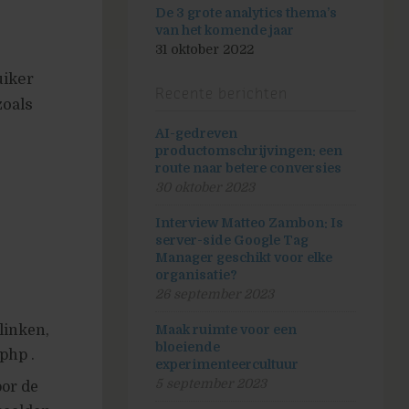
De 3 grote analytics thema’s
van het komende jaar
31 oktober 2022
uiker
Recente berichten
zoals
AI-gedreven
productomschrijvingen: een
route naar betere conversies
30 oktober 2023
Interview Matteo Zambon: Is
server-side Google Tag
Manager geschikt voor elke
organisatie?
26 september 2023
Maak ruimte voor een
 linken,
bloeiende
php .
experimenteercultuur
5 september 2023
oor de