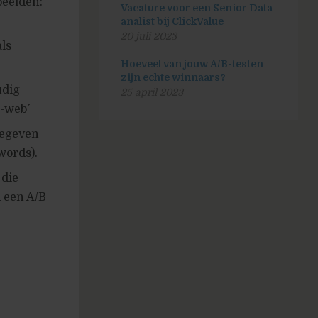
beelden:
Vacature voor een Senior Data
analist bij ClickValue
20 juli 2023
ls
Hoeveel van jouw A/B-testen
zijn echte winnaars?
udig
25 april 2023
-web´
gegeven
words).
 die
d een A/B