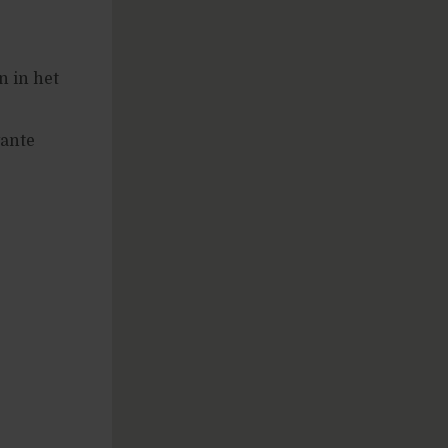
n in het
vante