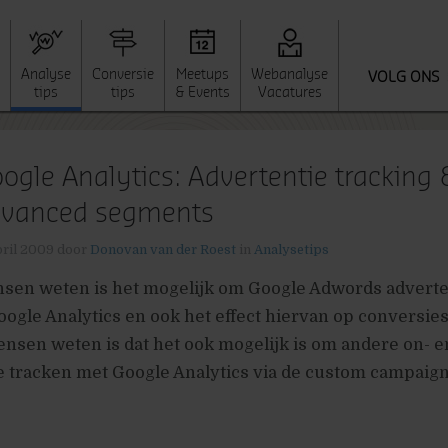
Analyse
Conversie
Meetups
Webanalyse
VOLG ONS
tips
tips
& Events
Vacatures
ogle Analytics: Advertentie tracking 
vanced segments
pril 2009
door
Donovan van der Roest
in
Analysetips
nsen weten is het mogelijk om Google Adwords adverte
ogle Analytics en ook het effect hiervan op conversies 
sen weten is dat het ook mogelijk is om andere on- en
e tracken met Google Analytics via de custom campaign