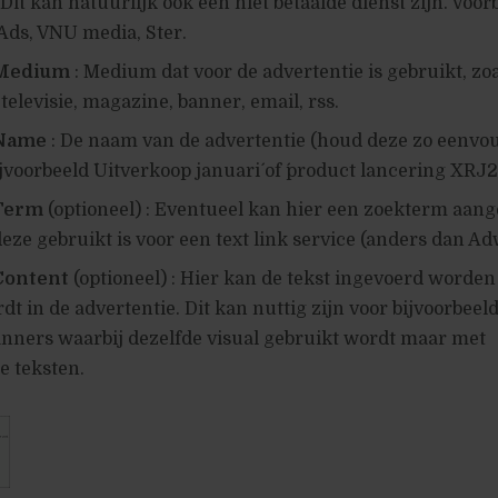
 Dit kan natuurlijk ook een niet betaalde dienst zijn. Voor
Ads, VNU media, Ster.
Medium
: Medium dat voor de advertentie is gebruikt, zoa
televisie, magazine, banner, email, rss.
Name
: De naam van de advertentie (houd deze zo eenvo
ijvoorbeeld ´Uitverkoop januari´ of ´product lancering XRJ2
Term
(optioneel) : Eventueel kan hier een zoekterm aan
eze gebruikt is voor een text link service (anders dan Ad
Content
(optioneel) : Hier kan de tekst ingevoerd worden
dt in de advertentie. Dit kan nuttig zijn voor bijvoorbeel
anners waarbij dezelfde visual gebruikt wordt maar met
e teksten.