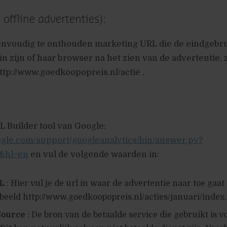
 offline advertenties):
nvoudig te onthouden marketing URL die de eindgebr
in zijn of haar browser na het zien van de advertentie, 
ttp://www.goedkoopopreis.nl/actie .
 Builder tool van Google:
ogle.com/support/googleanalytics/bin/answer.py?
&hl=en
en vul de volgende waarden in:
L
: Hier vul je de url in waar de advertentie naar toe gaat
rbeeld http://www.goedkoopopreis.nl/acties/januari/index.
ource
: De bron van de betaalde service die gebruikt is v