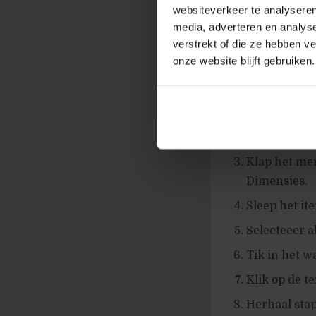
websiteverkeer te analyseren
tracken.
media, adverteren en analys
verstrekt of die ze hebben v
Custom seg
onze website blijft gebruiken.
klik de link
Klik op de g
scherm.
Klap het men
Dimensies.
Sleep het it
Selecteeer a
Tik in het w
Klik op de te
Herhaal stap