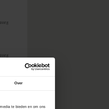
 zorg
 zorg
stap 2)
Over
ustom
t je
 media te bieden en om ons
j gaan