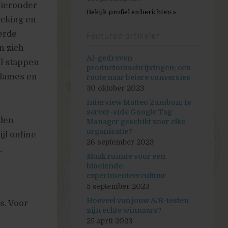
Hieronder
Bekijk profiel en berichten »
acking en
erde
Featured artikelen
n zich
AI-gedreven
al stappen
productomschrijvingen: een
clames en
route naar betere conversies
30 oktober 2023
Interview Matteo Zambon: Is
server-side Google Tag
eden
Manager geschikt voor elke
organisatie?
jl online
26 september 2023
.
Maak ruimte voor een
bloeiende
experimenteercultuur
5 september 2023
Hoeveel van jouw A/B-testen
s. Voor
zijn echte winnaars?
25 april 2023