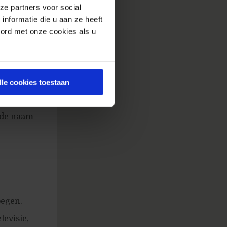
ze partners voor social
nformatie die u aan ze heeft
oord met onze cookies als u
r menubalk.
lle cookies toestaan
en in het
t de naam
oegen.
levisie,