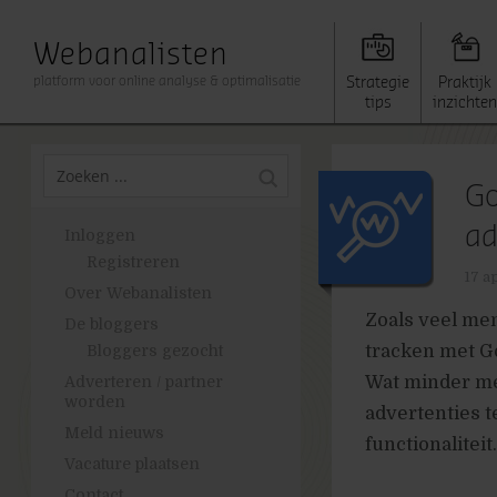
Webanalisten
platform voor online analyse & optimalisatie
Strategie
Praktijk
tips
inzichten
Go
ad
Inloggen
Registreren
17 a
Over Webanalisten
Zoals veel me
De bloggers
tracken met Go
Bloggers gezocht
Wat minder men
Adverteren / partner
worden
advertenties t
Meld nieuws
functionaliteit.
Vacature plaatsen
Contact