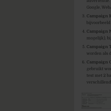
advertentie.
Google, Web
Ca
mpaign 
bijvoorbeeld 
Campaign 
mogelijk), b
Campaign 
worden als d
Campaign 
gebruikt wor
test met 2 b
verschillend