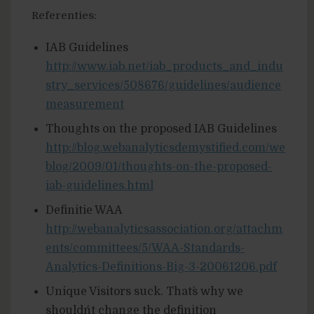
Referenties:
IAB Guidelines
http://www.iab.net/iab_products_and_indu
stry_services/508676/guidelines/audience
measurement
Thoughts on the proposed IAB Guidelines
http://blog.webanalyticsdemystified.com/we
blog/2009/01/thoughts-on-the-proposed-
iab-guidelines.html
Definitie WAA
http://webanalyticsassociation.org/attachm
ents/committees/5/WAA-Standards-
Analytics-Definitions-Big-3-20061206.pdf
Unique Visitors suck. That´s why we
shouldn´t change the definition