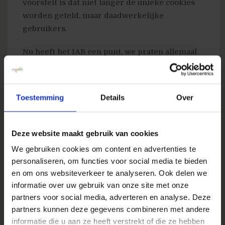
voorstelt is dat niet langer de unieke cookies
worden geteld, maar daadwerkelijke
gebruikers.
Nu heeft het IAB een punt, we praten allemaal
over unieke bezoekers maar eigenlijk praten
we over unieke cookies, en we hopen (maken
de aanname) dat het aantal unieke cookies
Toestemming
Details
Over
redelijk overeenkomt met het aantal
bezoekers. Het IAB accepteerd deze aanname
niet meer.
Deze website maakt gebruik van cookies
We gebruiken cookies om content en advertenties te
Echter hoe kunnen we praktisch unieke
personaliseren, om functies voor social media te bieden
gebruikers meten? Eigenlijk is de enige
en om ons websiteverkeer te analyseren. Ook delen we
methode om de gebruiker op een of andere
informatie over uw gebruik van onze site met onze
manier te authenticeren (in laten inloggen), op
partners voor social media, adverteren en analyse. Deze
dat moment weet dat je dat de gebruiker met
partners kunnen deze gegevens combineren met andere
de naam ‘Marcel Dumont’ etc. heeft ingelogd,
informatie die u aan ze heeft verstrekt of die ze hebben