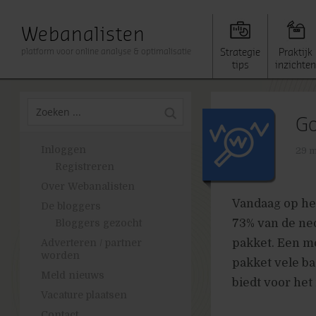
Webanalisten
platform voor online analyse & optimalisatie
Strategie
Praktijk
tips
inzichten
Go
Inloggen
29 m
Registreren
Over Webanalisten
Vandaag op he
De bloggers
73% van de ned
Bloggers gezocht
pakket. Een moo
Adverteren / partner
worden
pakket vele b
Meld nieuws
biedt voor het
Vacature plaatsen
Contact