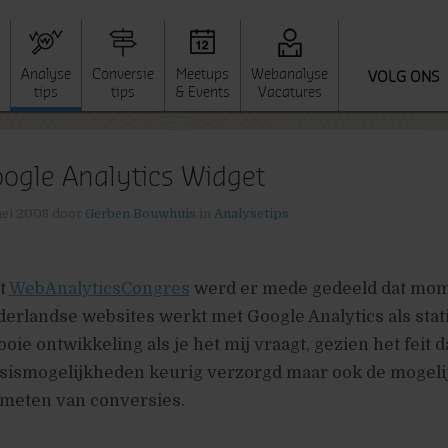
Analyse
Conversie
Meetups
Webanalyse
VOLG ONS
tips
tips
& Events
Vacatures
ogle Analytics Widget
ei 2008
door
Gerben Bouwhuis
in
Analysetips
t
WebAnalyticsCongres
werd er mede gedeeld dat mom
erlandse websites werkt met Google Analytics als stat
ie ontwikkeling als je het mij vraagt, gezien het feit d
asismogelijkheden keurig verzorgd maar ook de mogeli
 meten van conversies.