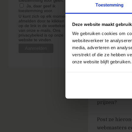
toestemming voor geeft.
Toestemming
Ja, daar geef ik
DashaLytics
toestemming voor.
U kunt zich op elk moment
About Nico
:
afmelden door te klikken
Deze website maakt gebruik
vereist Adob
op de link in de voettekst
van onze e-mails. Ons
nog moeten v
We gebruiken cookies om cont
privacybeleid is op onze
website te vinden.
websiteverkeer te analyseren
ApperCeptiv
media, adverteren en analys
en dus niet 
verstrekt of die ze hebben v
Monitus
: Ee
onze website blijft gebruiken.
dan toch wee
Al met al, vee
Iemand anders
prijzen?
Post ze hieron
webmasters ee