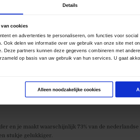
Details
: Een hele mooie widget, echter alleen voor Mac geschikt.
 Mooie widget die afgeleid is van de
Analytics Reporting S
 van cookies
e Air. Adobe Air heeft een update gedaan, maar About Nico
erwerken zoals het nu blijkt.
ent en advertenties te personaliseren, om functies voor social
. Ook delen we informatie over uw gebruik van onze site met on
e
: Previews ook hier zien er wederom goed uit, derhalv
e. Deze partners kunnen deze gegevens combineren met andere i
overal bruikbaar
erzameld op basis van uw gebruik van hun services. U gaat akk
n firefox add-on die dicht bij een widget in de buurt komt
r niet is.
Alleen noodzakelijke cookies
A
l gevonden, niets werkt (behalve dan DashaLytics op de 
 nog bruikbare, werkbare Analytics Widgets om hier aa
der en je maakt waarschijnlijk 73% van de nederlandse
n stukje gelukkiger.