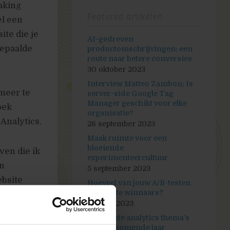
aking
Featured artikelen
el een
te die je
AI-gedreven
bepaalde
productomschrijvingen: een
route naar betere conversies
30 oktober 2023
Interview Matteo Zambon: Is
 meer te
server-side Google Tag
Manager geschikt voor elke
oek
organisatie?
Analytics.
26 september 2023
Maak ruimte voor een
bloeiende
ven die ik
experimenteercultuur
en
5 september 2023
ebsite
Hoeveel van jouw A/B-testen
zijn echte winnaars?
en.
25 april 2023
De 3 grote analytics thema’s
van het komende jaar