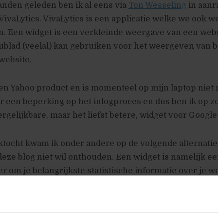
nden geleden ben ik al eens via
Ton Wesseling
in aanr
vaLytics. VivaLytics is een applicatie welke we ook w
. Een widget is een verkleinde weergave van een websi
ublad (veelal) kan gebruiken voor het weergeven van 
 website.
een Yahoo product en is momenteel op mijn laptop niet
r een beperking op het inlogproces en dus ben ik op z
rgelijkbare, maar het liefst betere, widget voor Google 
ktocht kwam ik onder andere op de volgende alternatie
deze blog niet wil onthouden. Een widget is namelijk e
r om je belangrijkste statistische informatie over je w
je bureaublad met grote regelmaat te kunnen controler
Een yahoo product, momenteel problemen met inloggen.