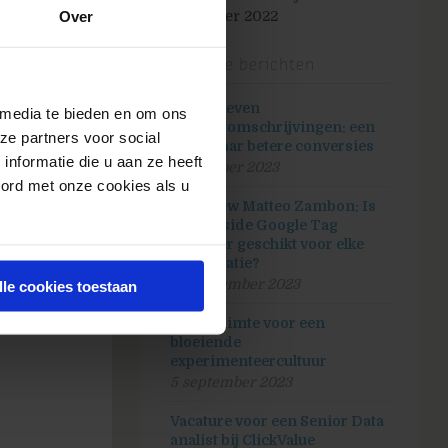
Over
31 oktober 2022
uite
, maar
Recente berichten
 zal dit
AI-gedreven
 media te bieden en om ons
productomschrijvingen: een
ze partners voor social
e MT4 Only
route naar betere conversies
nformatie die u aan ze heeft
30 oktober 2023
oord met onze cookies als u
Interview Matteo Zambon: Is
, maar het
server-side Google Tag
Manager geschikt voor elke
organisatie?
26 september 2023
lle cookies toestaan
IMac).
n te
Maak ruimte voor een
bloeiende
experimenteercultuur
5 september 2023
Vacature voor een Senior Data
analist bij ClickValue