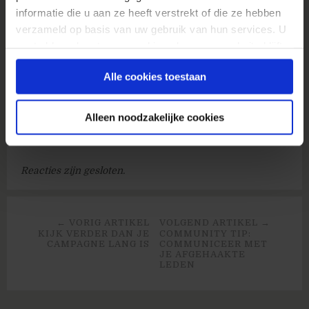
informatie die u aan ze heeft verstrekt of die ze hebben
verzameld op basis van uw gebruik van hun services. U
gaat akkoord met onze cookies als u onze website blijft
gebruiken.
Alle cookies toestaan
Alleen noodzakelijke cookies
Reacties (1)
Reacties zijn gesloten.
← VORIG ARTIKEL
VOLGEND ARTIKEL →
KIJK VERDER DAN JE
COMMUNITY TIP:
CAMPAGNE LANG IS
COMMUNICEER MET
JE AFGEHAAKTE
LEDEN