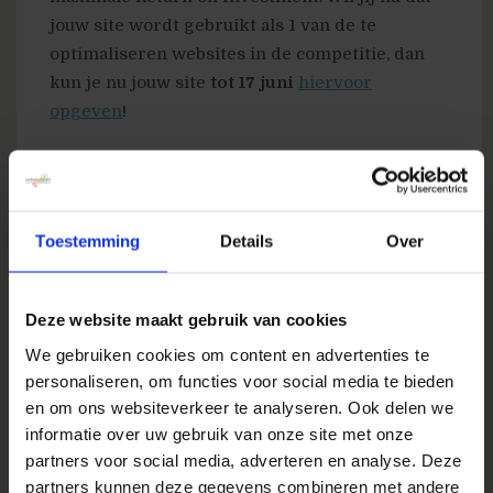
jouw site wordt gebruikt als 1 van de te
optimaliseren websites in de competitie, dan
kun je nu jouw site
tot 17 juni
hiervoor
opgeven
!
Demo video website workout competitie
“create them into mean, lean, converting
machines :-)”
Toestemming
Details
Over
Deze website maakt gebruik van cookies
We gebruiken cookies om content en advertenties te
personaliseren, om functies voor social media te bieden
en om ons websiteverkeer te analyseren. Ook delen we
informatie over uw gebruik van onze site met onze
partners voor social media, adverteren en analyse. Deze
partners kunnen deze gegevens combineren met andere