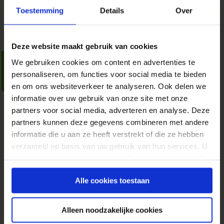
Toestemming
Details
Over
zachte conversie'
Deze website maakt gebruik van cookies
Loadtime optimization
We gebruiken cookies om content en advertenties te
personaliseren, om functies voor social media te bieden
(deel 2)
en om ons websiteverkeer te analyseren. Ook delen we
16 oktober 2008
door
Vincent van
informatie over uw gebruik van onze site met onze
Scherpenseel
in
Praktijkinzichten
partners voor social media, adverteren en analyse. Deze
In het eerste deel van deze serie artikelen is er
partners kunnen deze gegevens combineren met andere
gesproken over wat laadtijd van een website is
informatie die u aan ze heeft verstrekt of die ze hebben
en hoe het te meten is. Omdat meten slechts de
verzameld op basis van uw gebruik van hun services. U
eerste stap in het traject is, wordt in dit artikel
gaat akkoord met onze cookies als u onze website blijft
uitgelegd wat er gedaan kan worden om de
gebruiken.
laadtijd te verkleinen. Het...
Alle cookies toestaan
» Lees meer van 'Loadtime optimization (deel 2)'
Alleen noodzakelijke cookies