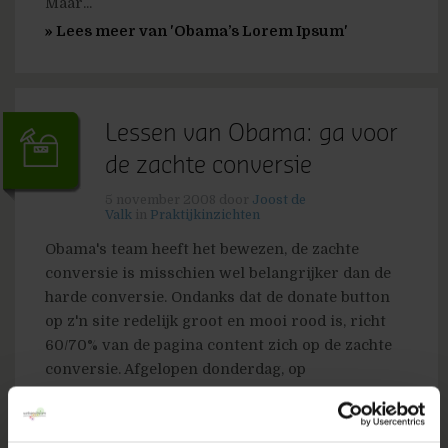
Maar...
» Lees meer van 'Obama’s Lorem Ipsum'
Lessen van Obama: ga voor
de zachte conversie
5 november 2008
door
Joost de
Valk
in
Praktijkinzichten
Obama's team heeft het bewezen, de zachte
conversie is misschien wel belangrijker dan de
harde conversie. Ondanks dat de donate button
op z'n site redelijk groot en mooi rood is, richt
60/70% van de pagina content zich op de zachte
conversie. Afgelopen donderdag, op
MarktpleinDM, werd de Nederlandse Kirsten
Verdel...
» Lees meer van 'Lessen van Obama: ga voor de