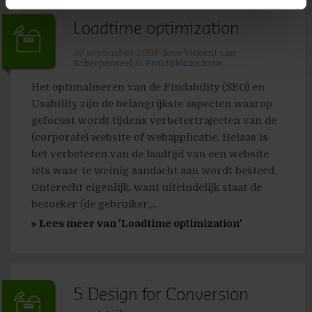
Loadtime optimization
26 september 2008
door
Vincent van
Scherpenseel
in
Praktijkinzichten
Het optimaliseren van de Findability (SEO) en
Usability zijn de belangrijkste aspecten waarop
gefocust wordt tijdens verbetertrajecten van de
(corporate) website of webapplicatie. Helaas is
het verbeteren van de laadtijd van een website
iets waar te weinig aandacht aan wordt besteed.
Onterecht eigenlijk, want uiteindelijk staat de
bezoeker (de gebruiker,...
» Lees meer van 'Loadtime optimization'
5 Design for Conversion