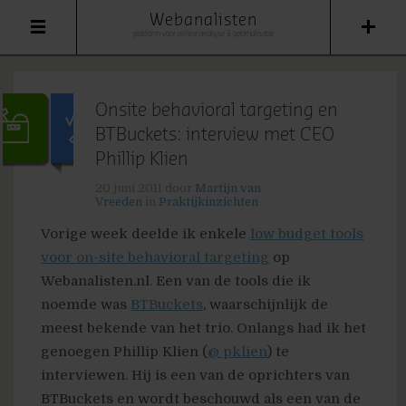
Webanalisten
platform voor online analyse & optimalisatie
Onsite behavioral targeting en
BTBuckets: interview met CEO
Phillip Klien
20 juni 2011
door
Martijn van
Vreeden
in
Praktijkinzichten
Vorige week deelde ik enkele
low budget tools
voor on-site behavioral targeting
op
Webanalisten.nl. Een van de tools die ik
noemde was
BTBuckets
, waarschijnlijk de
meest bekende van het trio. Onlangs had ik het
genoegen Phillip Klien (
@ pklien
) te
interviewen. Hij is een van de oprichters van
BTBuckets en wordt beschouwd als een van de