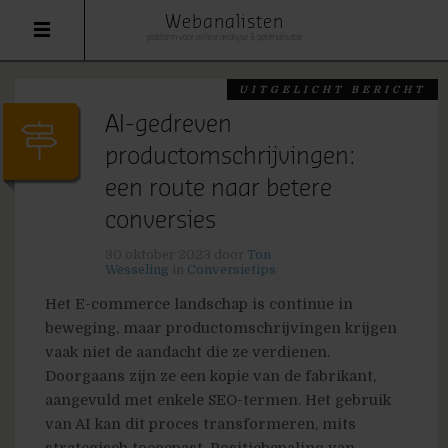
Webanalisten
platform voor online analyse & optimalisatie
UITGELICHT BERICHT
AI-gedreven
productomschrijvingen:
een route naar betere
conversies
30 oktober 2023
door
Ton
Wesseling
in
Conversietips
Het E-commerce landschap is continue in
beweging, maar productomschrijvingen krijgen
vaak niet de aandacht die ze verdienen.
Doorgaans zijn ze een kopie van de fabrikant,
aangevuld met enkele SEO-termen. Het gebruik
van AI kan dit proces transformeren, mits