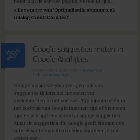
beter dan de Service pagina (versie B), qua...
» Lees meer van 'Optimalisatie abnamro.nl:
uitslag Credit Card test'
Google suggesties meten in
Google Analytics
10 december 2009
door
Jeroen van
Eck
in
Analysetips
Google maakt steeds meer gebruik van
suggesties tijdens het invoeren van
zoekwoorden in het zoekvak. Typ bijvoorbeeld in
het zoekvak van Google ´mannen zijn´ of ´vrouwen
zijn´ en je krijgt een aantal grappige suggesties.
Maar de suggesties die Google geeft kunnen ook
interessante inzichten bieden wanneer je zou
weten wat...