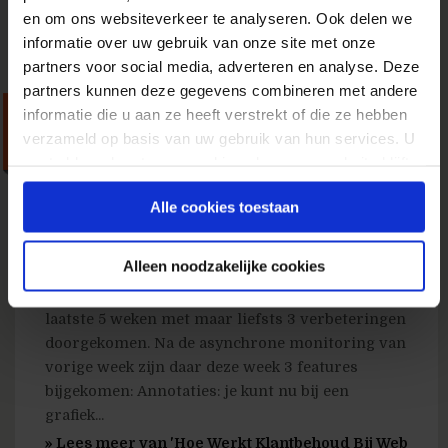
abonnee database'
en om ons websiteverkeer te analyseren. Ook delen we
informatie over uw gebruik van onze site met onze
partners voor social media, adverteren en analyse. Deze
partners kunnen deze gegevens combineren met andere
Hoe Werkt Klantbehoud Bij
informatie die u aan ze heeft verstrekt of die ze hebben
verzameld op basis van uw gebruik van hun services. U
Web Analytics
gaat akkoord met onze cookies als u onze website blijft
Leveranciers?
gebruiken.
Alle cookies toestaan
8 december 2009
door
Daniel Markus
in
Strategie
De web analytics wereld is volop in beweging.
Alleen noodzakelijke cookies
Vandaag niet minder dan 3 persberichten:
Google, Nedstat en Intellitracker. Google is in de
laatste 5 weken met maar liefsts 3 verbeteringen
doorgekomen. Na de asynchrone monitoring van
vorige week zijn daar deze week 3 features
bijgekomen: Annotaties: je kunt nu bij een
grafiek...
» Lees meer van 'Hoe Werkt Klantbehoud Bij Web