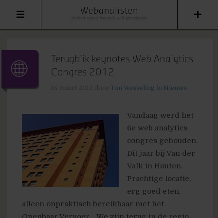
Webanalisten
platform voor online analyse & optimalisatie
Terugblik keynotes Web Analytics
Congres 2012
15 maart 2012
door
Ton Wesseling
in
Nieuws
Vandaag werd het
6e web analytics
congres gehouden.
Dit jaar bij Van der
Valk in Houten.
Prachtige locatie,
erg goed eten,
alleen onpraktisch bereikbaar met het
Openbaar Vervoer… We zijn terug in de regio