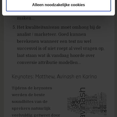
voor andere zaken). Dat gaat niet goed. Die
Alleen noodzakelijke cookies
marketeer gaat ongestructureerde fouten
maken…
Het kwaliteitsniveau moet omhoog bij de
analist / marketeer. Goed kunnen
berekenen wanneer een test nu wel
succesvol is of niet roept al veel vragen op,
laat staan wat ik vandaag hoorde over
conversie attributie modellen…
Keynotes: Matthew, Avinash en Karina
Tijdens de keynotes
werden de beste
soundbites van de
sprekers natuurlijk
veelvuldig getweet door