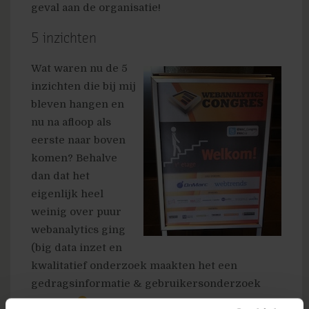
geval aan de organisatie!
5 inzichten
Wat waren nu de 5
inzichten die bij mij
bleven hangen en
nu na afloop als
eerste naar boven
komen? Behalve
dan dat het
eigenlijk heel
weinig over puur
webanalytics ging
(big data inzet en
kwalitatief onderzoek maakten het een
gedragsinformatie & gebruikersonderzoek
congres