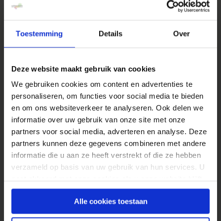
In social maken we dezelfde fouten als bij
de start van het web. In plaats van
Toestemming
Details
Over
pageviews meten we nu het aantal volgers
en likes….
Deze website maakt gebruik van cookies
We beginnen gelukkig steed vaker
We gebruiken cookies om content en advertenties te
kwalitatieve analyse uit te voeren naast
personaliseren, om functies voor social media te bieden
kwantitatieve analyse. Nu nog koppelen die
en om ons websiteverkeer te analyseren. Ook delen we
2 werelden!
informatie over uw gebruik van onze site met onze
partners voor social media, adverteren en analyse. Deze
Targeting begint nu eindelijk meer met
partners kunnen deze gegevens combineren met andere
testing te integreren. We beginnen te
informatie die u aan ze heeft verstrekt of die ze hebben
begrijpen dat we customer journeys
verzameld op basis van uw gebruik van hun services. U
moeten optimaliseren, niet pagina’s.
gaat akkoord met onze cookies als u onze website blijft
Er lijkt een neiging te zijn om testing als
gebruiken.
Alle cookies toestaan
automatisch product aan te bieden aan
marketeers (zodat de webanalist tijd heeft