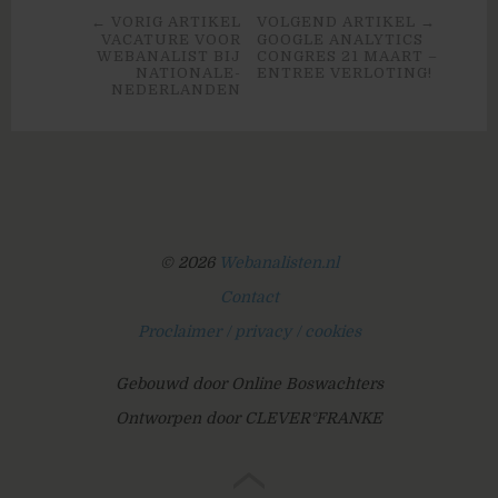
← VORIG ARTIKEL
VOLGEND ARTIKEL →
VACATURE VOOR
GOOGLE ANALYTICS
WEBANALIST BIJ
CONGRES 21 MAART –
NATIONALE-
ENTREE VERLOTING!
NEDERLANDEN
© 2026
Webanalisten.nl
Contact
Proclaimer / privacy / cookies
Gebouwd door Online Boswachters
Ontworpen door CLEVER°FRANKE