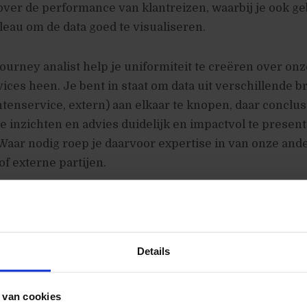
over de performance van klantreizen, waarbij je ook ge
eau om de data goed te visualiseren.
ourney analist help je uniformiteit te creëren over on
ices heen. Je bent in staat om data uit verschillende 
ntenservice, extern) aan elkaar te knopen, daar conclus
e inzichten en advies duidelijk en impactvol te presen
Waar nodig roep je daarvoor expertise in van onze and
of externe partijen.
 binnen ons Digital Marketing Platform-omgeving, waa
teringen, real-time profiling en conversieoptimalisatie
 analytics in te regelen en te beheren.
Details
 te werken
 van cookies