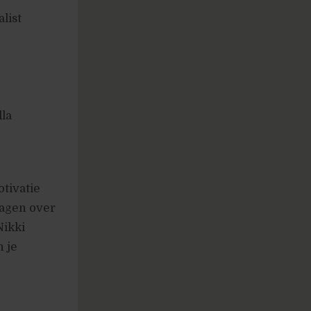
list
lla
otivatie
ragen over
Nikki
 je