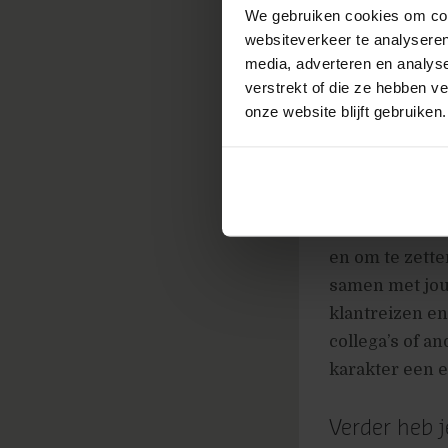
Naast werken i
We gebruiken cookies om cont
uit van het di
websiteverkeer te analyseren
media, adverteren en analys
draagt voor kwa
verstrekt of die ze hebben v
onze website blijft gebruiken.
Jij bent onz
Door jouw sterk
basis van fact
voor de klant.
en om te zett
samen met jou
klantreizen e
collega’s of a
karakter een e
Verder heb j