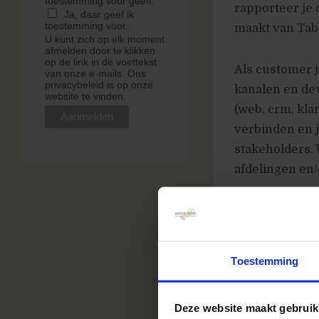
toestemming voor geeft.
rapporteer je 
Ja, daar geef ik
toestemming voor.
maakt van Tabl
U kunt zich op elk moment
afmelden door te klikken
op de link in de voettekst
Als customer j
van onze e-mails. Ons
privacybeleid is op onze
kanalen en dev
website te vinden.
(web, crm, kla
verbinden en j
stakeholders. 
afdelingen en/
Verder weet je
klantreisverbe
samenkomen, de
Toestemming
Hier kom je
Deze website maakt gebruik