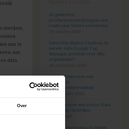
Recente berichten
bruik
AI-gedreven
productomschrijvingen: een
route naar betere conversies
ze merken,
30 oktober 2023
bronnen
Interview Matteo Zambon: Is
ies aan te
server-side Google Tag
teren aan
Manager geschikt voor elke
organisatie?
ere data
26 september 2023
Maak ruimte voor een
bloeiende
r
experimenteercultuur
5 september 2023
Vacature voor een Senior Data
Over
analist bij ClickValue
20 juli 2023
Hoeveel van jouw A/B-testen