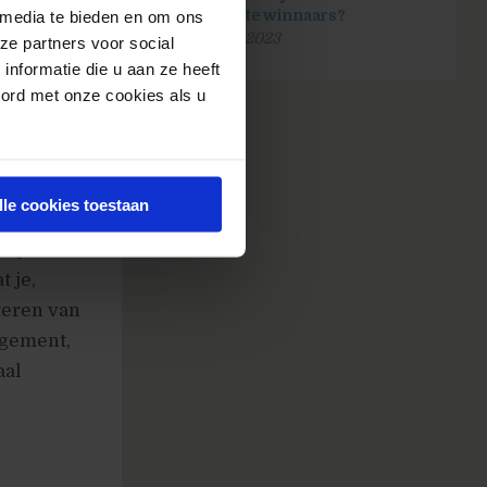
derdeel
zijn echte winnaars?
 media te bieden en om ons
25 april 2023
isten zorg
ze partners voor social
nformatie die u aan ze heeft
oord met onze cookies als u
jij het op
lle cookies toestaan
ter doen
nalyseren
 je,
teren van
agement,
aal