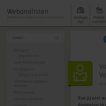
Webanalisten
platform voor online analyse & optimalisatie
Strategie
Praktijk
tips
inzichten
Inloggen
Registreren
Over Webanalisten
Va
De bloggers
Vo
Bloggers gezocht
Adverteren / partner
26 a
worden
Meld nieuws
Kan jij niet 
Vacature plaatsen
dompelen in o
Contact