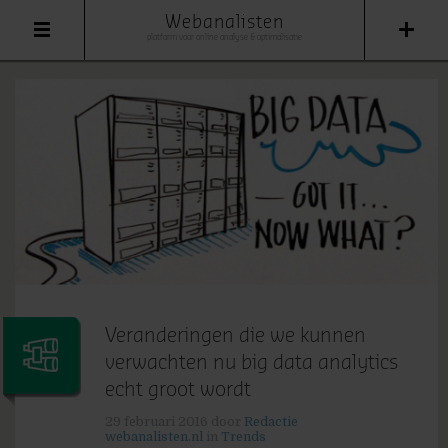
Webanalisten
platform voor online analyse & optimalisatie
Veranderingen die we kunnen
verwachten nu big data analytics
echt groot wordt
29 februari 2016
door
Redactie
webanalisten.nl
in
Trends