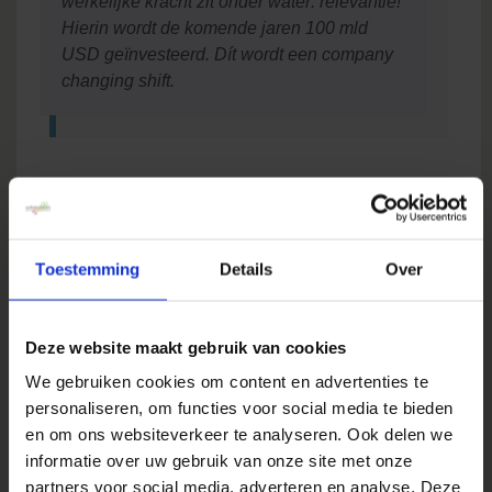
werkelijke kracht zit onder water: relevantie!
Hierin wordt de komende jaren 100 mld
USD geïnvesteerd. Dít wordt een company
changing shift.
— Forrester
Online en Offline
analyse groeien naar
Toestemming
Details
Over
ekaar toe
Bij iedere lezing en
Deze website maakt gebruik van cookies
break-out sessie werd
We gebruiken cookies om content en advertenties te
de bar-code op mijn
personaliseren, om functies voor social media te bieden
toegangskaartje
en om ons websiteverkeer te analyseren. Ook delen we
gescand. Ideaal om mij in toekomstige
informatie over uw gebruik van onze site met onze
correspondentie te kunnen indelen in
partners voor social media, adverteren en analyse. Deze