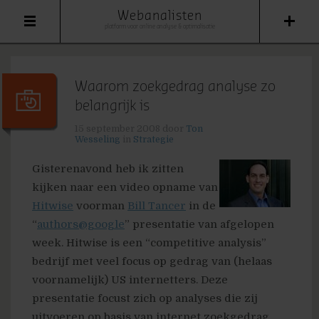
Webanalisten
platform voor online analyse & optimalisatie
Waarom zoekgedrag analyse zo
belangrijk is
15 september 2008
door
Ton
Wesseling
in
Strategie
Gisterenavond heb ik zitten
kijken naar een video opname van
Hitwise
voorman
Bill Tancer
in de
“
authors@google
” presentatie van afgelopen
week. Hitwise is een “competitive analysis”
bedrijf met veel focus op gedrag van (helaas
voornamelijk) US internetters. Deze
presentatie focust zich op analyses die zij
uitvoeren op basis van internet zoekgedrag.