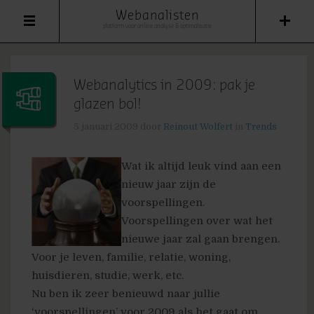
Webanalisten
platform voor online analyse & optimalisatie
Webanalytics in 2009: pak je
glazen bol!
5 januari 2009
door
Reinout Wolfert
in
Trends
Wat ik altijd leuk vind aan een
nieuw jaar zijn de
voorspellingen.
Voorspellingen over wat het
nieuwe jaar zal gaan brengen.
Voor je leven, familie, relatie, woning,
huisdieren, studie, werk, etc.
Nu ben ik zeer benieuwd naar jullie
‘voorspellingen’ voor 2009 als het gaat om