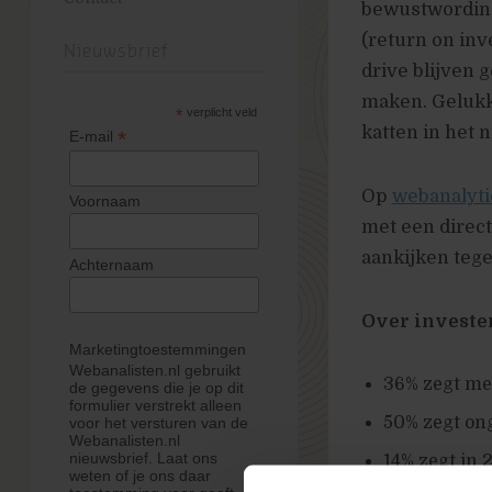
bewustwording 
(return on inv
Nieuwsbrief
drive blijven
maken. Gelukk
*
verplicht veld
katten in het
*
E-mail
Op
webanalyti
Voornaam
met een direc
aankijken tege
Achternaam
Over invester
Marketingtoestemmingen
Webanalisten.nl gebruikt
36% zegt mee
de gegevens die je op dit
formulier verstrekt alleen
50% zegt on
voor het versturen van de
Webanalisten.nl
nieuwsbrief. Laat ons
14% zegt in 
weten of je ons daar