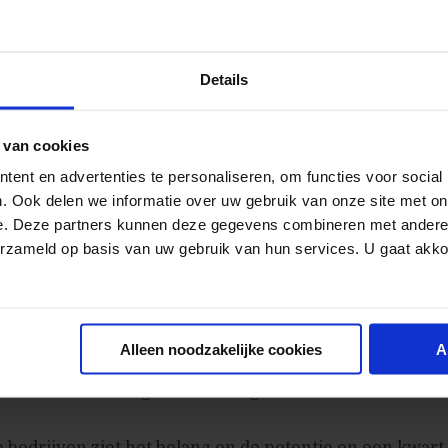
en middelen voor webanalytics projecten
Details
r te gaan uitgeven dan zij deden in 2008
geveer evenveel te gaan uitgeven
 van cookies
2009 minder te gaan uitgeven
ent en advertenties te personaliseren, om functies voor social
. Ook delen we informatie over uw gebruik van onze site met on
ebanalytics in het algemeen binnen de organisatie
e. Deze partners kunnen deze gegevens combineren met andere i
erzameld op basis van uw gebruik van hun services. U gaat akk
 senior management webanalytics ziet als een prioriteits
t senior management webanalytics beschouwt als een no
Alleen noodzakelijke cookies
A
n dat senior management weinig inzicht heeft in webana
e bedrijven ziet het belang en de potentie en een kwart 