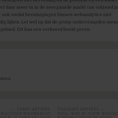
rt daar meer in in de neergaande markt van volgend jaa
r ook omdat bezuinigingen binnen webanalytics niet
g lijken. Let wel op dat de groep ondervraagden mens
kgebied. Dit kan een verkeerd beeld geven.
sloten.
← VORIG ARTIKEL
VOLGEND ARTIKEL →
ANALYTICS WEDNESDAY
POLL: WAT IS JOUW BUDGE
PEN: 21 JANUARI 2009
WEBANALYTICS IN 2009?