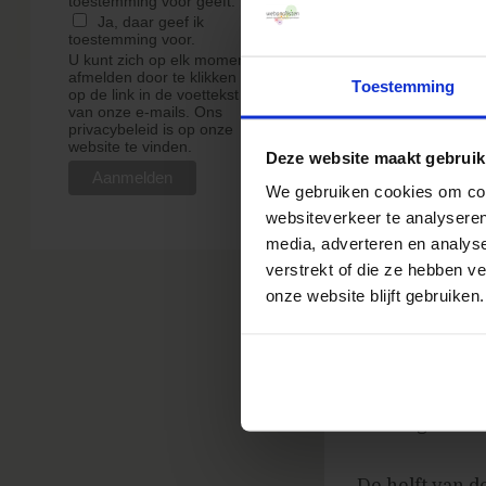
toestemming voor geeft.
Ja, daar geef ik
Over mensen 
toestemming voor.
U kunt zich op elk moment
afmelden door te klikken
Toestemming
26% zegt mee
op de link in de voettekst
van onze e-mails. Ons
privacybeleid is op onze
70% zegt on
website te vinden.
Deze website maakt gebruik
4% zegt in 
We gebruiken cookies om cont
websiteverkeer te analyseren
Betreffende w
media, adverteren en analys
verstrekt of die ze hebben v
47% zegt dat
onze website blijft gebruiken.
investering
29% zegt da
investering
24% geeft aa
De helft van d