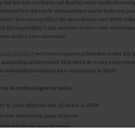
dat het kan verkeren zal daarbij extra aandacht vesti
estment) en dat zal de webanalytics markt toch een pos
 geven? Een voorspelling die meerderen voor 2009 zull
ig (of ongelukkig?) zijn mensen echter vaak onvoorsp
 nauw maken rare sprongen.
cs demistified
werd een enquete gehouden onder 251 
t marketing achtergrond. Hen werd de vraag voorgelegd
n webanalytics binnen hun organisatie in 2009:
en in technologie en tools:
r te gaan uitgeven dan zij deden in 2008
geveer evenveel te gaan uitgeven
2009 minder te gaan uitgeven