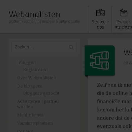
Webanalisten
platform voor online analyse & optimalisatie
Strategie
Praktijk
tips
inzichten
We
Inloggen
29 d
Registreren
Over Webanalisten
Zelf ben ik ni
De bloggers
die de online 
Bloggers gezocht
financiële ma
Adverteren / partner
worden
kan om het kaf
Meld nieuws
andere dat de
Vacature plaatsen
evenzoals ook
Contact