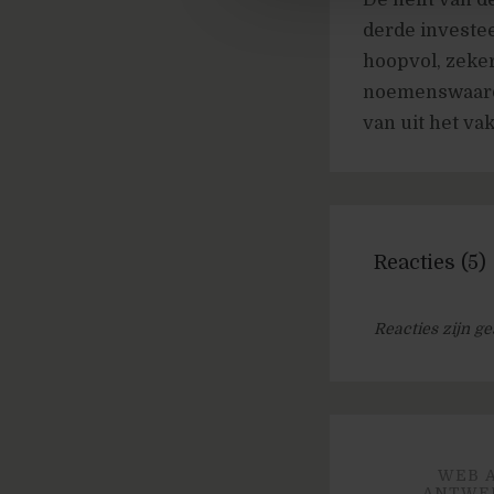
derde investee
hoopvol, zeke
noemenswaardi
van uit het va
Reacties (5)
Reacties zijn ge
WEB 
ANTWER