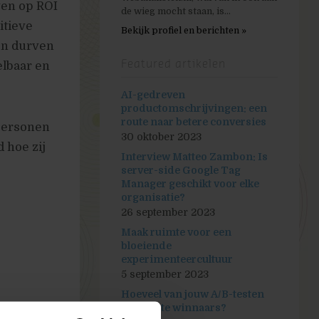
gen op ROI
de wieg mocht staan, is...
itieve
Bekijk profiel en berichten »
en durven
Featured artikelen
elbaar en
AI-gedreven
productomschrijvingen: een
route naar betere conversies
personen
30 oktober 2023
 hoe zij
Interview Matteo Zambon: Is
server-side Google Tag
Manager geschikt voor elke
organisatie?
26 september 2023
Maak ruimte voor een
bloeiende
experimenteercultuur
5 september 2023
Hoeveel van jouw A/B-testen
zijn echte winnaars?