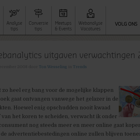
Analyse
Conversie
Meetups
Webanalyse
VOLG ONS
tips
tips
& Events
Vacatures
banalytics uitgaven verwachtingen
ecember 2008
door
Ton Wesseling
in
Trends
et zo heel erg bang voor de mogelijke klappen
hoek gaat ontvangen vanwege het gelazer in de
rkten. Hoewel enig opschudden nooit kwaad
 van het koren te scheiden, verwacht ik onder
 consument nog steeds meer en meer online gaat kope
 de advertentiebestedingen online zullen blijven toen