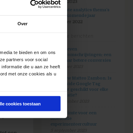
25 april 2023
De 3 grote analytics thema’s
van het komende jaar
31 oktober 2022
Over
Recente berichten
AI-gedreven
 media te bieden en om ons
productomschrijvingen: een
ze partners voor social
route naar betere conversies
nformatie die u aan ze heeft
30 oktober 2023
oord met onze cookies als u
Interview Matteo Zambon: Is
server-side Google Tag
Manager geschikt voor elke
organisatie?
rmale
26 september 2023
lle cookies toestaan
Maak ruimte voor een
lytics
bloeiende
experimenteercultuur
5 september 2023
tot een