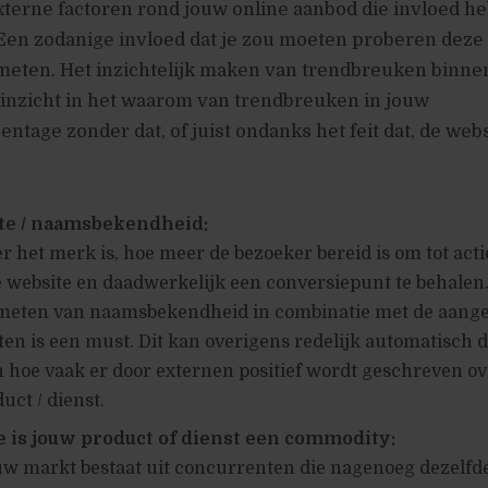
xterne factoren rond jouw online aanbod die invloed h
Een zodanige invloed dat je zou moeten proberen deze
 meten. Het inzichtelijk maken van trendbreuken binne
 inzicht in het waarom van trendbreuken in jouw
ntage zonder dat, of juist ondanks het feit dat, de webs
te / naamsbekendheid:
 het merk is, hoe meer de bezoeker bereid is om tot acti
 website en daadwerkelijk een conversiepunt te behalen.
meten van naamsbekendheid in combinatie met de aang
ten is een must. Dit kan overigens redelijk automatisch 
 hoe vaak er door externen positief wordt geschreven o
uct / dienst.
 is jouw product of dienst een commodity:
w markt bestaat uit concurrenten die nagenoeg dezelfd