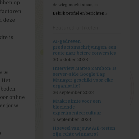
ebben op
de wieg mocht staan, is...
 factoren
Bekijk profiel en berichten »
n deze
Featured artikelen
ite is
AI-gedreven
productomschrijvingen: een
route naar betere conversies
30 oktober 2023
Interview Matteo Zambon: Is
e te
server-side Google Tag
Manager geschikt voor elke
 Het
organisatie?
eboden
26 september 2023
door online
Maak ruimte voor een
ver jouw
bloeiende
experimenteercultuur
5 september 2023
Hoeveel van jouw A/B-testen
e
zijn echte winnaars?