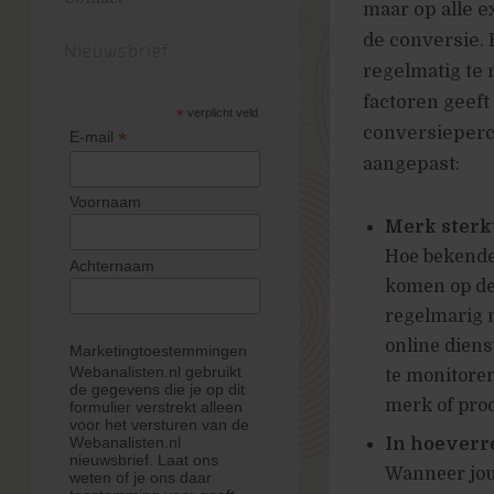
maar op alle e
de conversie. 
Nieuwsbrief
regelmatig te
factoren geeft
*
verplicht veld
conversieperce
*
E-mail
aangepast:
Voornaam
Merk sterk
Hoe bekender
Achternaam
komen op de
regelmarig 
online diens
Marketingtoestemmingen
Webanalisten.nl gebruikt
te monitoren
de gegevens die je op dit
merk of prod
formulier verstrekt alleen
voor het versturen van de
Webanalisten.nl
In hoeverre
nieuwsbrief. Laat ons
Wanneer jou
weten of je ons daar