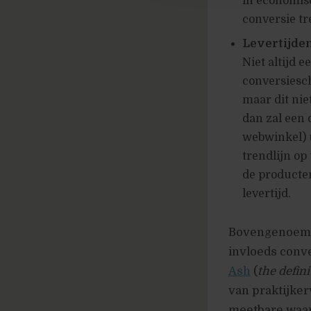
in economisc
conversie tr
Levertijden
Niet altijd 
conversiesc
maar dit niet
dan zal een 
webwinkel) u
trendlijn op
de producte
levertijd.
Bovengenoemde
invloeds conve
Ash
(
the defin
van praktijke
meetbare waard