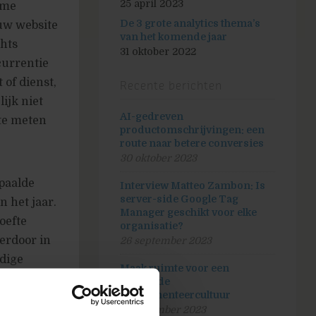
25 april 2023
ame
De 3 grote analytics thema’s
ouw website
van het komende jaar
chts
31 oktober 2022
currentie
 of dienst,
Recente berichten
ijk niet
AI-gedreven
 te meten
productomschrijvingen: een
route naar betere conversies
30 oktober 2023
epaalde
Interview Matteo Zambon: Is
server-side Google Tag
n het jaar.
Manager geschikt voor elke
oefte
organisatie?
ierdoor in
26 september 2023
dige
Maak ruimte voor een
bloeiende
experimenteercultuur
5 september 2023