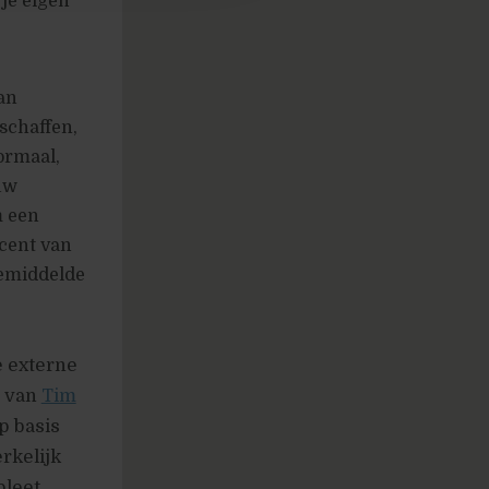
 je eigen
van
schaffen,
normaal,
uw
m een
ocent van
gemiddelde
 externe
” van
Tim
op basis
rkelijk
pleet