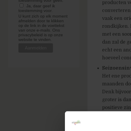
toestemming voor geeft.
producten v
Ja, daar geef ik
converteren 
toestemming voor.
U kunt zich op elk moment
vaak een ori
afmelden door te klikken
op de link in de voettekst
rondkijken.
van onze e-mails. Ons
met een soor
privacybeleid is op onze
website te vinden.
dan zal de g
echt een and
hoeveel conc
Seizoensin
Het ene prod
maanden door
Denk bijvoo
groter is da
positieve z
worden geme
Fysieke aa