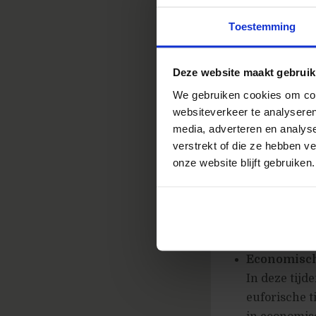
Hoeveel mog
aangeboden o
Toestemming
fysieke wink
van het prod
Deze website maakt gebruik
hoger. Zodra
We gebruiken cookies om cont
jouw website
websiteverkeer te analyseren
daling aanta
media, adverteren en analys
conversies d
verstrekt of die ze hebben v
speciaal heb
onze website blijft gebruiken.
t.o.v. de we
goed als mog
om later in 
verschil tus
Economische
In deze tijd
euforische t