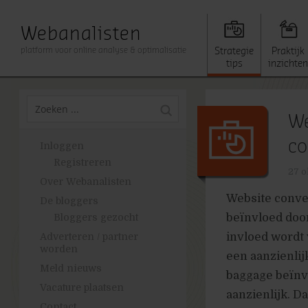
Webanalisten
platform voor online analyse & optimalisatie
Strategie
Praktijk
tips
inzichten
We
co
Inloggen
Registreren
27 o
Over Webanalisten
Website conve
De bloggers
beïnvloed door
Bloggers gezocht
invloed wordt
Adverteren / partner
worden
een aanzienlij
Meld nieuws
baggage beïnv
Vacature plaatsen
aanzienlijk. D
Contact