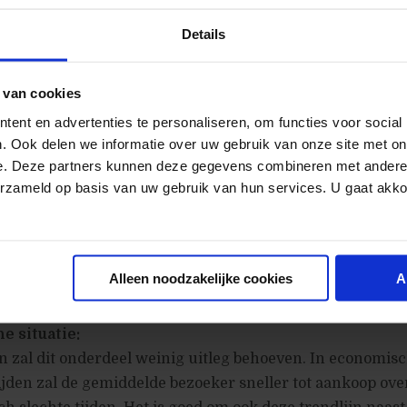
elijkheden heeft de website bezoeker om het product da
p een fysieke lokatie daadwerkelijk aan te raken en te 
Details
el heeft hogere conversies door het daadwerkelijk aanwe
uct, maar ook de drempel om naar de fysieke winkel toe 
 van cookies
 het aantal winkels of lokaties waar het product te krijge
ent en advertenties te personaliseren, om functies voor social
bezoeker toeneemt onstaan er 2 invloeden op de conversi
. Ook delen we informatie over uw gebruik van onze site met on
l online conversies door kopen in fysieke winkel 2) stijgi
e. Deze partners kunnen deze gegevens combineren met andere i
oor bekendheid met het product (het eerder hebben gezie
erzameld op basis van uw gebruik van hun services. U gaat akk
ben opgezocht). Het afzetten van de trendlijn van fysieke
bwinkel conversie geeft nieuwe inzichten. Hierbij is het g
elijk in kaart te brengen hoeveel bezoekers afhaken op 
de fysieke winkel te kopen, zodat er meer inzicht onstaat 
Alleen noodzakelijke cookies
A
sen de positieve en negatieve effecten van de fysieke dich
 situatie:
en zal dit onderdeel weinig uitleg behoeven. In economis
ijden zal de gemiddelde bezoeker sneller tot aankoop ov