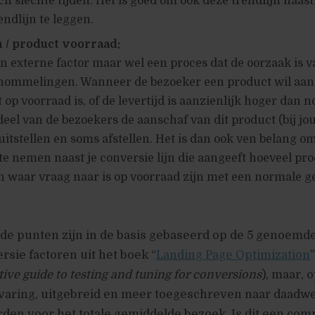
h slechte tijden. Het is goed om ook deze trendlijn naast
endlijn te leggen.
 / product voorraad:
een externe factor maar wel een proces dat de oorzaak is 
hommelingen. Wanneer de bezoeker een product wil aan
 op voorraad is, of de levertijd is aanzienlijk hoger dan 
deel van de bezoekers de aanschaf van dit product (bij jo
itstellen en soms afstellen. Het is dan ook ven belang o
 te nemen naast je conversie lijn die aangeeft hoeveel pr
n waar vraag naar is op voorraad zijn met een normale 
 punten zijn in de basis gebaseerd op de 5 genoemde
rsie factoren uit het boek “
Landing Page Optimization
itive guide to testing and tuning for conversions
), maar, 
rvaring, uitgebreid en meer toegeschreven naar daadwe
en voor het totale gemiddelde bezoek. Is dit een com