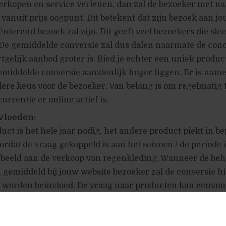
erkopen en service verlenen, dan zal de bezoeker met n
vanuit prijs oogpunt. Dit betekent dat zijn bezoek aan j
ënterend bezoek zal zijn. Dit geeft veel bezoekers die sle
 De gemiddelde conversie zal dus dalen naarmate de con
tgelijk aanbod groter is. Bied je echter een uniek product
emiddelde conversie aanzienlijk hoger liggen. Er is namel
ere keus voor de bezoeker. Van belang is om regelmatig
urrentie er online actief is.
vloeden:
uct is het hele jaar nodig, het andere product piekt in b
dat de vraag gekoppeld is aan het seizoen / de periode i
rbeeld aan de verkoop van regenkleding. Wanneer de beh
n gemiddeld bij jouw website bezoeker zal de conversie h
in worden beïnvloed. De vraag naar producten kan eenvou
ten via bijvoorbeeld
google trends
.
nwezigheid: