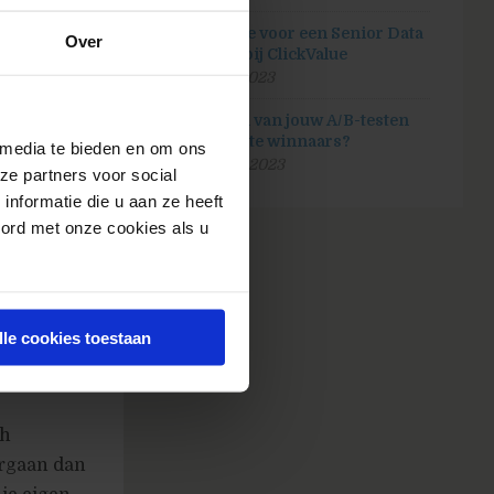
t wordt
Vacature voor een Senior Data
zien? Een
Over
analist bij ClickValue
zig zijn
20 juli 2023
te gaan is
Hoeveel van jouw A/B-testen
n is voor
zijn echte winnaars?
 media te bieden en om ons
e: 1)
25 april 2023
ze partners voor social
ng aantal
nformatie die u aan ze heeft
n, of het
oord met onze cookies als u
 dichtheid
oed om zo
de website
in het
lle cookies toestaan
theid.
ch
ergaan dan