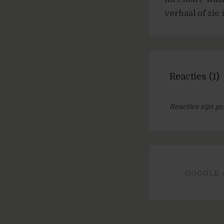
verhaal of zie 
Reacties (1)
Reacties zijn ge
GOOGLE 