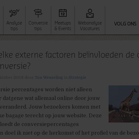
Analyse
Conversie
Meetups
Webanalyse
VOLG ONS
tips
tips
& Events
Vacatures
lke externe factoren beïnvloeden de 
nversie?
ktober 2008
door
Ton Wesseling
in
Strategie
rsie percentages worden niet alleen
 datgene wat allemaal online door jouw
 veranderd. Jouw bezoekers komen met
ke bagage terecht op jouw website. Deze
loedt de conversiepercentages
an doel ik niet op de herkomst of het profiel van de bez