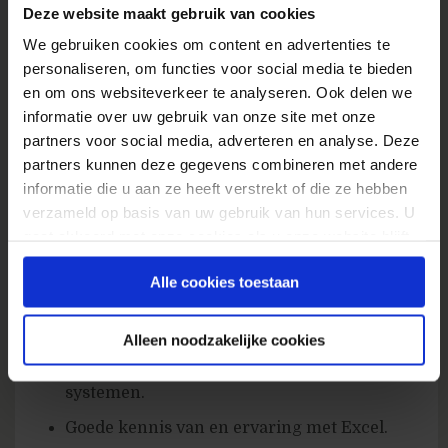
Een aantrekkelijke pensioenregeling.
Deze website maakt gebruik van cookies
Interessante kortingen op bank- en
We gebruiken cookies om content en advertenties te
verzekeringsproducten.
personaliseren, om functies voor social media te bieden
en om ons websiteverkeer te analyseren. Ook delen we
informatie over uw gebruik van onze site met onze
Meer weten over ons uitgebreide
partners voor social media, adverteren en analyse. Deze
arbeidsvoorwaardenpakket? Kijk dan
hier
.
partners kunnen deze gegevens combineren met andere
informatie die u aan ze heeft verstrekt of die ze hebben
Wij vragen
verzameld op basis van uw gebruik van hun services. U
HBO+ werk- en denkniveau.
gaat akkoord met onze cookies als u onze website blijft
gebruiken.
Analytisch en cijfermatig ingesteld.
Alle cookies toestaan
Minimaal 3 jaar relevante werkervaring.
Aantoonbare ervaring met webanalyse, bij
Alleen noodzakelijke cookies
voorkeur op meerdere webanalyse
systemen.
Goede kennis van en ervaring met Excel.