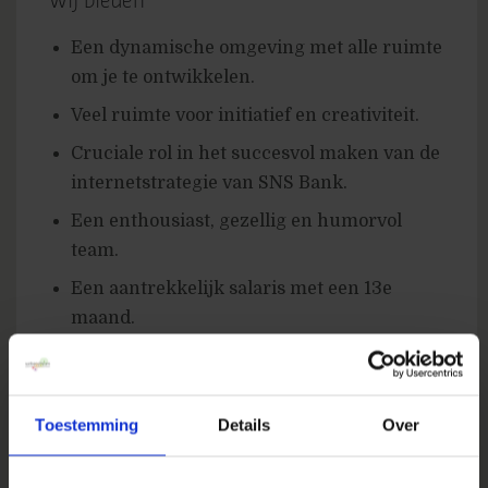
Wij bieden
Een dynamische omgeving met alle ruimte
om je te ontwikkelen.
Veel ruimte voor initiatief en creativiteit.
Cruciale rol in het succesvol maken van de
internetstrategie van SNS Bank.
Een enthousiast, gezellig en humorvol
team.
Een aantrekkelijk salaris met een 13e
maand.
Een flexibel in te vullen werkweek van
gemiddeld 36 uur.
Een uitgebreid opleidingenaanbod en
Toestemming
Details
Over
programma’s voor talentontwikkeling.