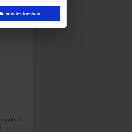
 je vraag
lle cookies toestaan
orden
 blauw).
eranderd
e