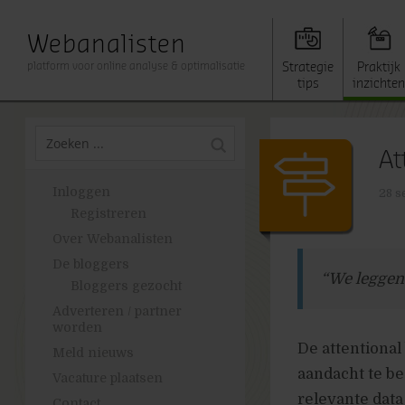
Webanalisten
platform voor online analyse & optimalisatie
Strategie
Praktijk
tips
inzichten
At
Inloggen
28 s
Registreren
Over Webanalisten
De bloggers
“We leggen
Bloggers gezocht
Adverteren / partner
worden
De attentional
Meld nieuws
aandacht te b
Vacature plaatsen
relevante data
Contact