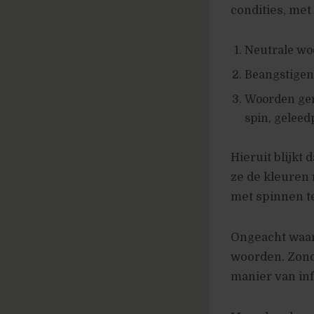
condities, met
Neutrale wo
Beangstige
Woorden ger
spin, geleed
Hieruit blijkt
ze de kleuren
met spinnen t
Ongeacht waar 
woorden. Zond
manier van in