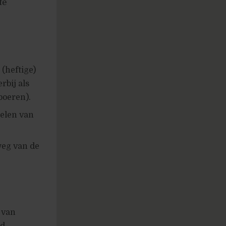
te
 (heftige)
rbij als
boeren).
delen van
weg van de
 van
nd