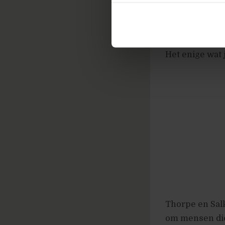
Een ander voor
een Stroop taa
voorlezen in v
Het enige wat 
Thorpe en Salk
om mensen die