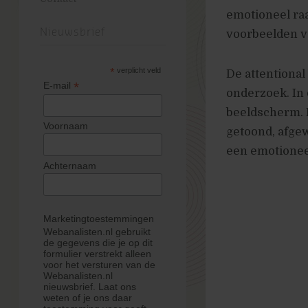
emotioneel ra
Nieuwsbrief
voorbeelden va
*
verplicht veld
De attentional
*
E-mail
onderzoek. In 
beeldscherm. 
Voornaam
getoond, afgew
een emotioneel
Achternaam
Marketingtoestemmingen
Webanalisten.nl gebruikt
de gegevens die je op dit
formulier verstrekt alleen
voor het versturen van de
Webanalisten.nl
nieuwsbrief. Laat ons
weten of je ons daar