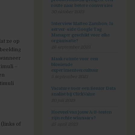
route naar betere conversies
30 oktober 2023
Interview Matteo Zambon: Is
server-side Google Tag
Manager geschikt voor elke
at ze op
organisatie?
26 september 2023
fbeelding
s wanneer
Maak ruimte voor een
bloeiende
imuli –
experimenteercultuur
en
5 september 2023
timuli
Vacature voor een Senior Data
analist bij ClickValue
20 juli 2023
Hoeveel van jouw A/B-testen
zijn echte winnaars?
(links of
25 april 2023