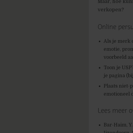
Maar, hoe kunn
verkopen?
Online persu
Als je merk 
emotie, prom
voorbeeld a
Toon je USP
je pagina (bi
Plaats niet-
emotioneel d
Lees meer ov
Bar-Haim, Y.
Ijzendoorn, 