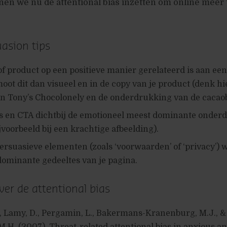
en we nu de attentional bias inzetten om online meer 
asion tips
of product op een positieve manier gerelateerd is aan een
oot dit dan visueel en in de copy van je product (denk hie
an Tony’s Chocolonely en de onderdrukking van de cacao
’s en CTA dichtbij de emotioneel meest dominante onder
jvoorbeeld bij een krachtige afbeelding).
persuasieve elementen (zoals ‘voorwaarden’ of ‘privacy’) 
ominante gedeeltes van je pagina.
er de attentional bias
, Lamy, D., Pergamin, L., Bakermans-Kranenburg, M.J., &
M.H. (2007). Threat-related attentional bias in anxious a