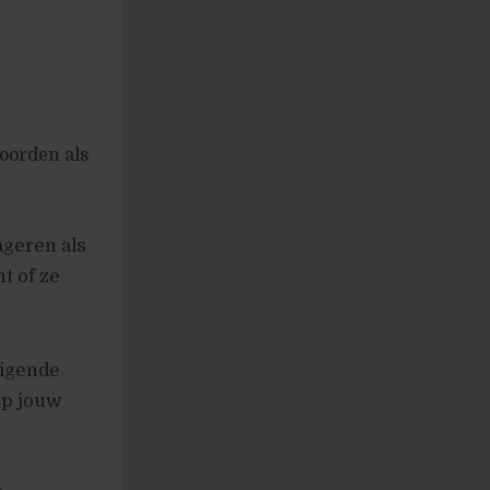
oorden als
ageren als
t of ze
tigende
op jouw