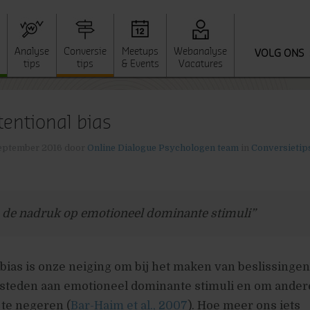
Analyse
Conversie
Meetups
Webanalyse
VOLG ONS
tips
tips
& Events
Vacatures
tentional bias
eptember 2016
door
Online Dialogue Psychologen team
in
Conversietip
 de nadruk op emotioneel dominante stimuli”
 bias is onze neiging om bij het maken van beslissinge
esteden aan emotioneel dominante stimuli en om ander
 te negeren (
Bar-Haim et al., 2007
). Hoe meer ons iets