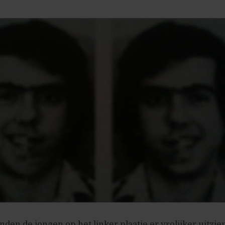
den de jongen op het linker plaatje er vrolijker uitzien