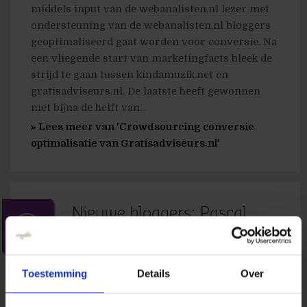
middels input van de webanalisten.nl lezer met
ondersteuning van de webanalisten.nl bloggers
geoptimaliseerd gaat worden voor conversie. Na
een vliegende start van marketingfacts bleek de
strijd te gaan tussen kindamuzik.net en
gratisadviseurs.nl. De laatste heeft gewonnen
met bijna de helft van...
» Lees meer van 'Crowdsourcing conversie
optimalisatie van Gratisadviseurs.nl'
Nieuwe bloggers: Pascal,
Frans, Eduard en André
23 juli 2008
door
Ton Wesseling
in
Nieuws
Toestemming
Details
Over
De lijst met bloggers op webanalisten.nl is
wederom uitgebreid. Met trots schalen we op