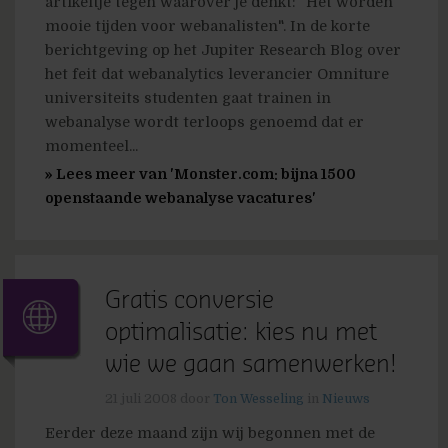
artikeltje tegen waarover je denkt: "Het worden
mooie tijden voor webanalisten". In de korte
berichtgeving op het Jupiter Research Blog over
het feit dat webanalytics leverancier Omniture
universiteits studenten gaat trainen in
webanalyse wordt terloops genoemd dat er
momenteel...
» Lees meer van 'Monster.com: bijna 1500
openstaande webanalyse vacatures'
Gratis conversie
optimalisatie: kies nu met
wie we gaan samenwerken!
21 juli 2008
door
Ton Wesseling
in
Nieuws
Eerder deze maand zijn wij begonnen met de