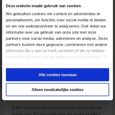
naar 26 gastbloggers met de volgende 4 nieuwe
Deze website maakt gebruik van cookies
mensen: Pascal Selles: online marketing
We gebruiken cookies om content en advertenties te
consultant bij Hayona, waar hij veel doet met
personaliseren, om functies voor social media te bieden
Google Analytics en Google Website Optimizer.
en om ons websiteverkeer te analyseren. Ook delen we
Schreef een goed stuk over deze tool op
informatie over uw gebruik van onze site met onze
Frankwatching welke...
partners voor social media, adverteren en analyse. Deze
» Lees meer van 'Nieuwe bloggers: Pascal,
partners kunnen deze gegevens combineren met andere
Frans, Eduard en André'
informatie die u aan ze heeft verstrekt of die ze hebben
verzameld op basis van uw gebruik van hun services. U
gaat akkoord met onze cookies als u onze website blijft
gebruiken.
Toolreview: notificatie van
Alle cookies toestaan
bezoekacties + chat:
woopra.com
Alleen noodzakelijke cookies
23 juli 2008
door
Ton Wesseling
in
Analysetips
Ik heb me even afgevraagd wat ik nu precies aan
moest met Woopra.com toen dit gratis product