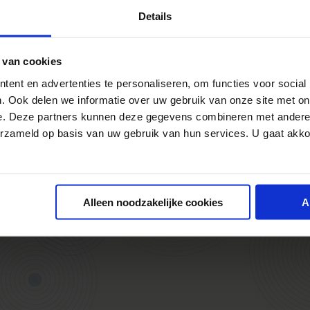
Er is
13
door
Rianne Bosman
in
Trends
Details
van i
geleden heb ik jullie hulp gevraagd voor
aange
nderzoek voor de Master Marketing
concu
 van cookies
de Tilburg University, waarmee ik de
opric
internet consultancy bureau wou
ent en advertenties te personaliseren, om functies voor social
om on
deze post presenteer ik de hoofdresultaten
. Ook delen we informatie over uw gebruik van onze site met on
burea
ek. Uit het eerste deel van mijn
e. Deze partners kunnen deze gegevens combineren met andere i
» Lee
en zes...
erzameld op basis van uw gebruik van hun services. U gaat akk
consu
 'Resultaten onderzoek “wat verwacht
ernet consultancy bureau”'
Alleen noodzakelijke cookies
A