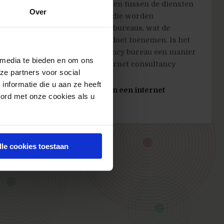
 steeds meer overlap te ontdekken tussen de diensten
Over
nternetbureaus en de diensten die worden
boden door media- en reclamebureaus, wat de
rrentie voor internetbureaus doet toenemen. Is het
hten van een internet consultancy bureau een manier
 media te bieden en om ons
derscheidend te zijn? Een internet consultancy
ze partners voor social
u is meer gericht...
nformatie die u aan ze heeft
s meer van 'Wat verwacht jij van een internet
oord met onze cookies als u
ltancy bureau?'
lle cookies toestaan