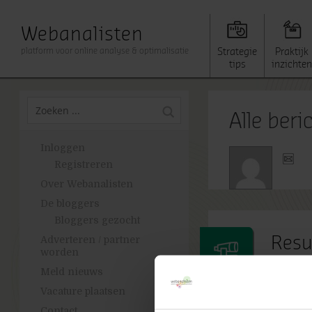
Webanalisten
platform voor online analyse & optimalisatie
Strategie
Praktijk
tips
inzichten
Alle ber
Inloggen
Registreren
Over Webanalisten
De bloggers
Bloggers gezocht
Adverteren / partner
Resu
worden
verw
Meld nieuws
inte
Vacature plaatsen
Contact