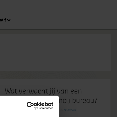
Wat verwacht jij van een
internet consultancy bureau?
28 mei 2013
door
Rianne Bosman
in
Nieuws