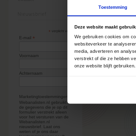
24 juli 20
Toestemming
Een paar weken 
Nieuwsbrief
mijn afstudeero
Deze website maakt gebruik
Management aan 
*
verplicht veld
kansen van een 
We gebruiken cookies om cont
*
E-mail
achterhalen. In 
websiteverkeer te analyseren
van mijn onderzo
media, adverteren en analys
Voornaam
onderzoek kwam
verstrekt of die ze hebben v
onze website blijft gebruiken.
» Lees meer van
men van een int
Achternaam
Marketingtoestemmingen
Webanalisten.nl gebruikt
de gegevens die je op dit
formulier verstrekt alleen
voor het versturen van de
Webanalisten.nl
nieuwsbrief. Laat ons
weten of je ons daar