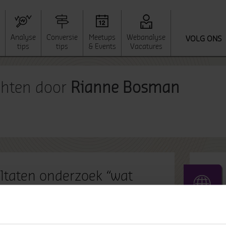
Analyse
Conversie
Meetups
Webanalyse
VOLG ONS
tips
tips
& Events
Vacatures
ichten door
Rianne Bosman
ltaten onderzoek “wat
acht men van een
rnet consultancy bureau”