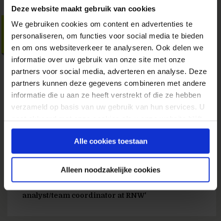
Deze website maakt gebruik van cookies
We gebruiken cookies om content en advertenties te
Vacancies for digital
personaliseren, om functies voor social media te bieden
analyst/team coordinator
en om ons websiteverkeer te analyseren. Ook delen we
at RNW
informatie over uw gebruik van onze site met onze
partners voor social media, adverteren en analyse. Deze
11 januari 2016
door
Vacatures &
Events
in
Webanalyse Vacatures
partners kunnen deze gegevens combineren met andere
informatie die u aan ze heeft verstrekt of die ze hebben
Are you ready to make RNW Media stand out as
verzameld op basis van uw gebruik van hun services. U
an (online) data driven organization (NGO)? RNW
gaat akkoord met onze cookies als u onze website blijft
Media uses media for change, connecting
gebruiken.
communities and change-makers through
Alle cookies toestaan
innovative use of media and training. We discuss
sensitive topics in parts of the world where
Alleen noodzakelijke cookies
freedom of speech cannot be taken for...
» Lees meer van 'Vacancies for digital
analyst/team coordinator at RNW'