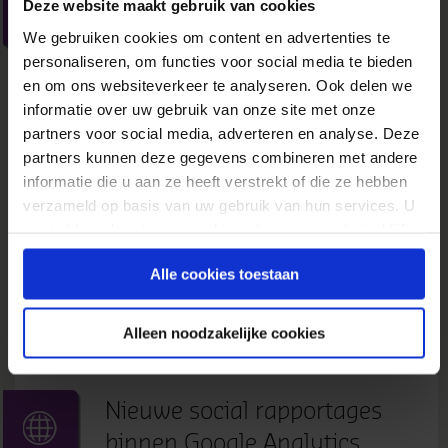
Deze website maakt gebruik van cookies
nieuwe Google Analytics
We gebruiken cookies om content en advertenties te
2 augustus 2012
door
Wilbert Pot
in
Nieuws
personaliseren, om functies voor social media te bieden
en om ons websiteverkeer te analyseren. Ook delen we
Analisten, marketeers en beslissers willen
informatie over uw gebruik van onze site met onze
inzicht in het online gedrag van klanten en
partners voor social media, adverteren en analyse. Deze
gebruikers over een langere periode en over
partners kunnen deze gegevens combineren met andere
meerdere devices, terwijl de meeste
informatie die u aan ze heeft verstrekt of die ze hebben
analysepakketten zijn gebaseerd op het meten
verzameld op basis van uw gebruik van hun services. U
van individuele sessies op één enkel device. De
gaat akkoord met onze cookies als u onze website blijft
engineers van Google zijn druk bezig om het
gebruiken.
meten van bezoekersgedrag...
Alle cookies toestaan
» Lees meer van 'Verbluffende mogelijkheden
nieuwe Google Analytics'
Alleen noodzakelijke cookies
Nieuwe social rapportages
binnen Google Analytics