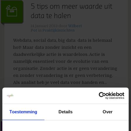
5 tips om meer waarde uit
data te halen
14 januari 2013
door
Wilbert
Pot
in
Praktijkinzichten
Webdata, social data, big data: data is helemaal
hot! Maar data zonder inzicht en een
daadwerkelijke actie is waardeloos. Actie is
namelijk essentieel voor de evolutie van een
organisatie. Zonder actie is er geen verandering
en zonder verandering is er geen verbetering.
Als analist heb je veel data voor handen en...
» Lees meer van '5 tips om meer waarde uit data
te halen'
Toestemming
Details
Over
Verbluffende mogelijkheden