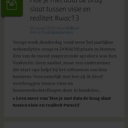
Hoe je met data de brug
slaat tussen visie en
realiteit #wac13
22 maart 2013
door
Wilbert
Pot
in
Praktijkinzichten
Vorige week donderdag vond weer het jaarlijkse
webanalytics congres (#WAC13) plaats in Houten.
Één van de meest inspirerende sprekers was Ben
Yoskovitz. Geen analist, maar een ondernemer
die start-ups helpt bij het uitbouwen van hun
business. Voornamelijk met hoe zij de kloof
overbruggen tussen visie en
businessdoelstellingen door te handelen...
» Lees meer van 'Hoe je met data de brug slaat
tussen visie en realiteit #wac13'