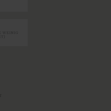
E WEINIG
RT)
E