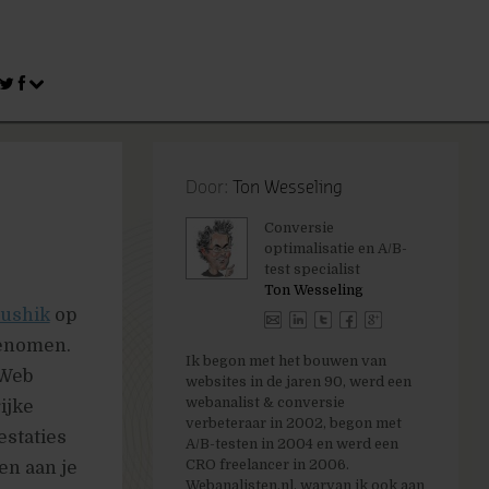
Door:
Ton Wesseling
Conversie
optimalisatie en A/B-
test specialist
Ton Wesseling
ushik
op
genomen.
Ik begon met het bouwen van
 Web
websites in de jaren 90, werd een
webanalist & conversie
ijke
verbeteraar in 2002, begon met
estaties
A/B-testen in 2004 en werd een
CRO freelancer in 2006.
en aan je
Webanalisten.nl, warvan ik ook aan