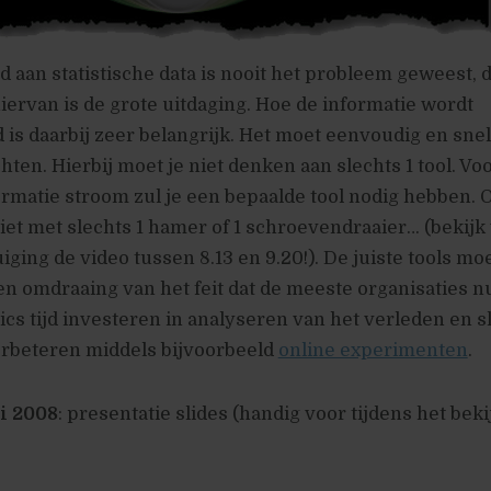
 aan statistische data is nooit het probleem geweest, 
hiervan is de grote uitdaging. Hoe de informatie wordt
is daarbij zeer belangrijk. Het moet eenvoudig en sne
chten. Hierbij moet je niet denken aan slechts 1 tool. Vo
ormatie stroom zul je een bepaalde tool nodig hebben. 
iet met slechts 1 hamer of 1 schroevendraaier… (bekijk
iging de video tussen 8.13 en 9.20!). De juiste tools mo
n omdraaing van het feit dat de meeste organisaties n
ics tijd investeren in analyseren van het verleden en s
verbeteren middels bijvoorbeeld
online experimenten
.
i 2008
: presentatie slides (handig voor tijdens het bek