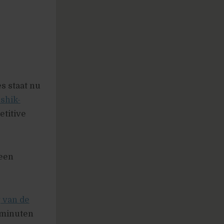
s staat nu
shik-
etitive
 een
 van de
 minuten