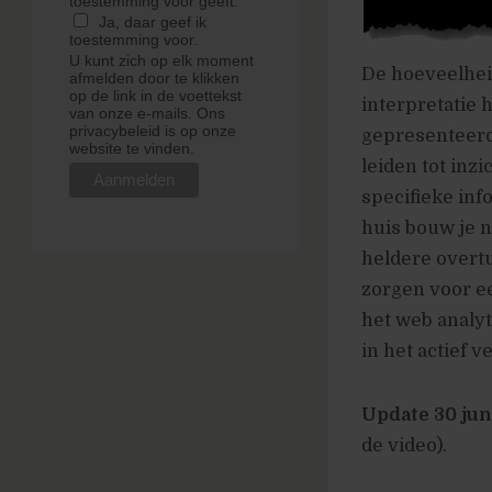
toestemming voor geeft.
Ja, daar geef ik
toestemming voor.
U kunt zich op elk moment
De hoeveelheid
afmelden door te klikken
op de link in de voettekst
interpretatie 
van onze e-mails. Ons
privacybeleid is op onze
gepresenteerd 
website te vinden.
leiden tot inzi
specifieke inf
huis bouw je n
heldere overtu
zorgen voor ee
het web analyt
in het actief 
Update 30 jun
de video).