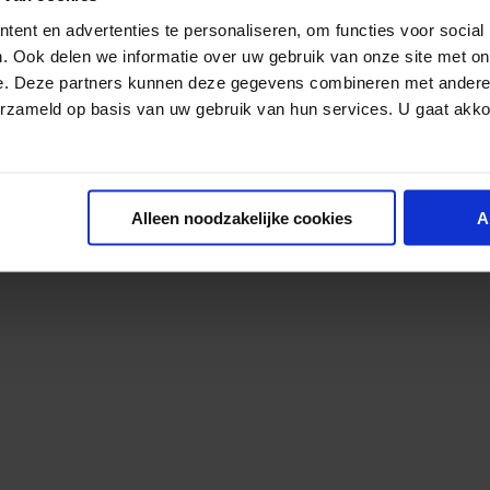
nzichten te genereren. Geniet van zijn enthousiasme 
ent en advertenties te personaliseren, om functies voor social
nde keynote (opgenomen via webcam).
. Ook delen we informatie over uw gebruik van onze site met on
e. Deze partners kunnen deze gegevens combineren met andere i
erzameld op basis van uw gebruik van hun services. U gaat akk
Alleen noodzakelijke cookies
A