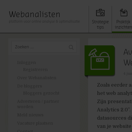
Webanalisten
platform voor online analyse & optimalisatie
Strategie
Praktijk
tips
inzichten
Av
We
Inloggen
Registreren
4 ju
Over Webanalisten
Zoals eerder 
De bloggers
het web analy
Bloggers gezocht
Zijn presentati
Adverteren / partner
worden
Analytics 2.0”
Meld nieuws
datasources di
Vacature plaatsen
van je website
Contact