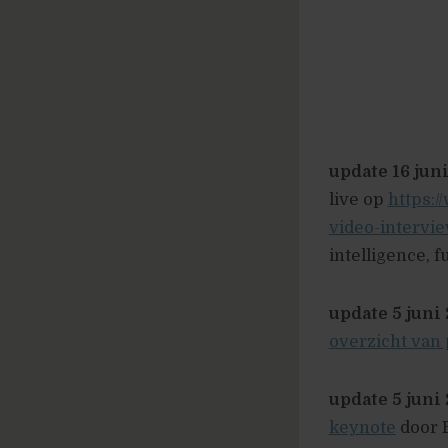
update 16 jun
live op
https:
video-intervi
intelligence, f
update 5 juni
overzicht van
update 5 juni
keynote
door E