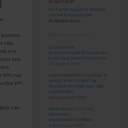
25 april 2023
De 3 grote analytics thema’s
van het komende jaar
de
31 oktober 2022
l kunnen
Recente berichten
or elke
AI-gedreven
Ook een
productomschrijvingen: een
route naar betere conversies
 voor een
30 oktober 2023
eten
u 90% van
Interview Matteo Zambon: Is
server-side Google Tag
lechts 10%
Manager geschikt voor elke
organisatie?
26 september 2023
ijken van
Maak ruimte voor een
bloeiende
experimenteercultuur
5 september 2023