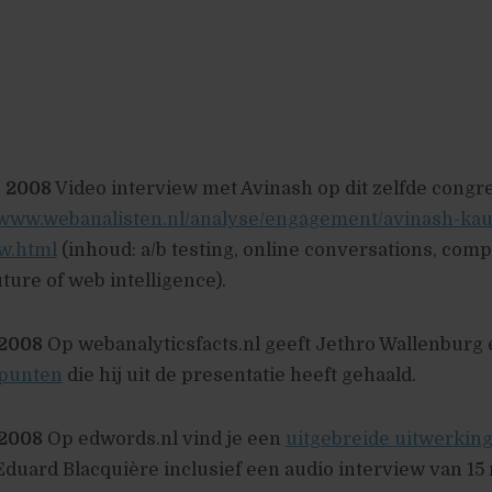
i 2008
Video interview met Avinash op dit zelfde congre
//www.webanalisten.nl/analyse/engagement/avinash-kau
ew.html
(inhoud: a/b testing, online conversations, comp
uture of web intelligence).
 2008
Op webanalyticsfacts.nl geeft Jethro Wallenburg
 punten
die hij uit de presentatie heeft gehaald.
 2008
Op edwords.nl vind je een
uitgebreide uitwerking
duard Blacquière inclusief een audio interview van 15