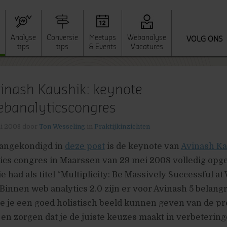
Analyse
Conversie
Meetups
Webanalyse
VOLG ONS
tips
tips
& Events
Vacatures
inash Kaushik: keynote
banalyticscongres
ni 2008
door
Ton Wesseling
in
Praktijkinzichten
aangekondigd in
deze post
is de keynote van
Avinash Ka
tics congres in Maarssen van 29 mei 2008 volledig op
e had als titel “Multiplicity: Be Massively Successful at
. Binnen web analytics 2.0 zijn er voor Avinash 5 belangr
e je een goed holistisch beeld kunnen geven van de pr
 en zorgen dat je de juiste keuzes maakt in verbetering