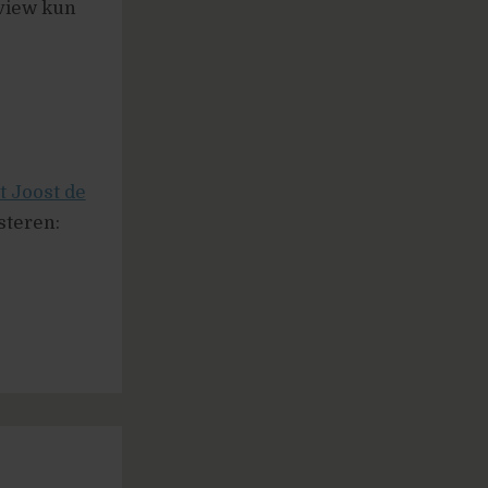
rview kun
t Joost de
steren: