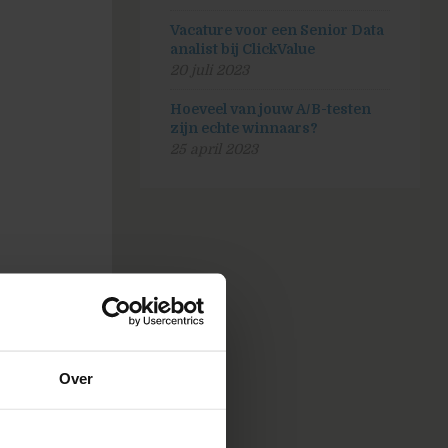
Vacature voor een Senior Data
analist bij ClickValue
20 juli 2023
Hoeveel van jouw A/B-testen
zijn echte winnaars?
25 april 2023
jn eigen
Over
lijk nog
s