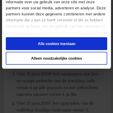
informatie over uw gebruik van onze site met onze
mail bevat ook uitleg hierover.
partners voor social media, adverteren en analyse. Deze
partners kunnen deze gegevens combineren met andere
ACTIE!
De tracking code zal voor iedere
informatie die u aan ze heeft verstrekt of die ze hebben
verzameld op basis van uw gebruik van hun services. U
website veranderd moeten worden
van
gaat akkoord met onze cookies als u onze website blijft
huidige versie 4 naar nieuwe versie 5
gebruiken.
(versie 5 wordt beschikbaar wanneer de
Alle cookies toestaan
account gelinked is aan het Yahoo! ID). De
onderstaande twee acties moeten
Alleen noodzakelijke cookies
doorgevoerd worden:
Vóór 15 juni 2009: het aanpassen van het
no-script gedeelte van de tracking code
versie 4 op alle pagina´s en het gebruiken
van een nieuwe versie 4 .js file.
Vóór 15 juni 2010: het upgraden van de
volledige huidige code naar versie 5,