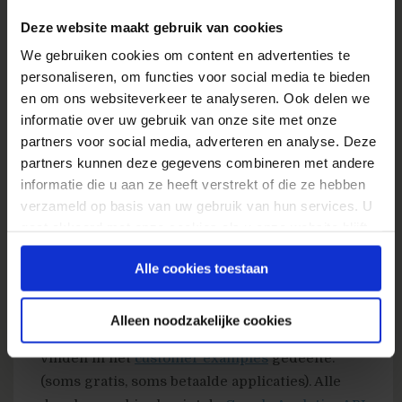
per email, sms of twitter wanneer de website
Deze website maakt gebruik van cookies
prestatie significant afwijkt van het normale
We gebruiken cookies om content en advertenties te
beeld.
personaliseren, om functies voor social media te bieden
en om ons websiteverkeer te analyseren. Ook delen we
informatie over uw gebruik van onze site met onze
partners voor social media, adverteren en analyse. Deze
partners kunnen deze gegevens combineren met andere
informatie die u aan ze heeft verstrekt of die ze hebben
verzameld op basis van uw gebruik van hun services. U
gaat akkoord met onze cookies als u onze website blijft
gebruiken.
Alle cookies toestaan
Een aantal partners van Google heeft al
Alleen noodzakelijke cookies
applicaties kunnen uitbrengen. Deze zijn te
vinden in het
customer examples
gedeelte.
(soms gratis, soms betaalde applicaties). Alle