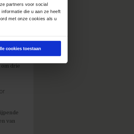
ze partners voor social
nformatie die u aan ze heeft
oord met onze cookies als u
ie in
lapt alvast
oe dat er
lle cookies toestaan
ie van
De grootste
 om drie
or
nijpende
ken van