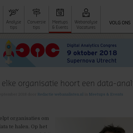
Analyse
Conversie
Meetups
Webanalyse
VOLG ONS
tips
tips
& Events
Vacatures
n elke organisatie hoort een data-anali
eptember 2018
door
Redactie webanalisten.nl
in
Meetups & Events
helpt organisaties om
ata te halen. Op het