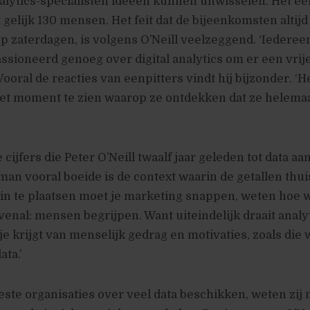
nalytics-specialisten ideeën kunnen uitwisselen. Het ee
 gelijk 130 mensen. Het feit dat de bijeenkomsten altijd
p zaterdagen, is volgens O’Neill veelzeggend. ‘Iedereen
ssioneerd genoeg over digital analytics om er een vrij
 Vooral de reacties van eenpitters vindt hij bijzonder. ‘Het
et moment te zien waarop ze ontdekken dat ze helemaa
e cijfers die Peter O’Neill twaalf jaar geleden tot data a
an vooral boeide is de context waarin de getallen thu
in te plaatsen moet je marketing snappen, weten hoe 
enal: mensen begrijpen. Want uiteindelijk draait analy
 je krijgt van menselijk gedrag en motivaties, zoals die
ata.’
te organisaties over veel data beschikken, weten zij 