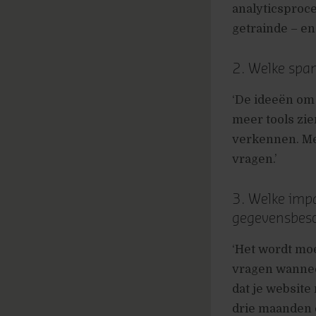
analyticsproc
getrainde – e
2. Welke spa
‘De ideeën om d
meer tools zi
verkennen. M
vragen.’
3. Welke imp
gegevensbesc
‘Het wordt mo
vragen wannee
dat je website
drie maanden 