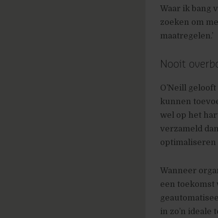
Waar ik bang 
zoeken om mens
maatregelen.’
Nooit overb
O’Neill geloof
kunnen toevoeg
wel op het hart
verzameld dan 
optimaliseren 
Wanneer organi
een toekomst 
geautomatiseer
in zo’n ideale 