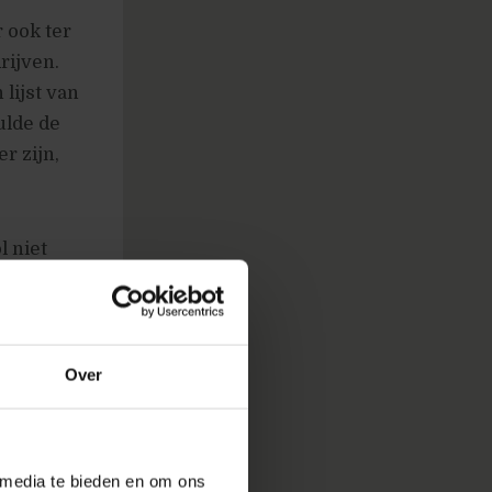
r ook ter
rijven.
 lijst van
ulde de
r zijn,
l niet
e tool. Of
dereen
d ernaar
e intuïtie
Over
n tool
 die tool
iken.
 media te bieden en om ons