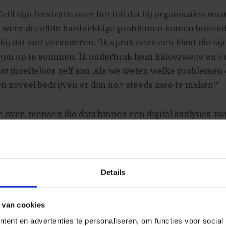
Neill zijn frustratie over het feit dat bij organisaties waa
s weer dezelfde hardnekkige problemen komen bovend
hij dat niet veranderen. ‘Ik sprak eens een klant die zijn
on op te sommen. Ik onderbrak hem halverwege en v
lijst moeiteloos zelf aan. Als we weten welke problemen e
 zoveel bedrijven er dan nog steeds mee te maken?’
 over: mensen die data binnen een digital analytics-too
 als oplossing een dure overstap maken naar een ander
wintig excel-rapporten die op maandagochtend naar ie
ganisatie worden gestuurd zonder dat ook maar ieman
ormanagement dat data-inzichten negeert om toch voor d
Details
organisaties die moeiteloos veel geld neertellen voor ee
id zijn om te investeren in een juiste implementatie van
 van cookies
o te trainen dat ze de data van die tool ook goed gebru
ent en advertenties te personaliseren, om functies voor social