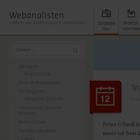
Webanalisten
platform voor online analyse & optimalisatie
Strategie
Praktijk
tips
inzichten
Inloggen
Registreren
Over Webanalisten
‘I
De bloggers
Bloggers gezocht
25 s
Adverteren / partner
worden
Meld nieuws
Peter O’Neill 
Vacature plaatsen
meer uit hun d
Contact