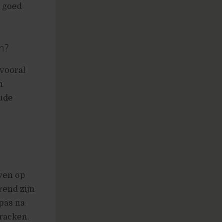
r goed
n?
 vooral
n
ude
ven op
rend zijn
 pas na
racken.