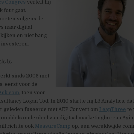
ics Congres
vertelt hij
k fout gaat.
moeten volgens de
s naar digital
 kijken en niet bang
e investeren.
 data
werkt sinds 2006 met
cs; eerst voor de
Ask.com
, toen voor
sultancy Logan Tod. In 2010 startte hij L3 Analytics, dat
ar geleden fuseerde met AEP Convert om
LeapThree
te
inmiddels onderdeel van digitaal marketingbureau Ayi
ll richtte ook
MeasureCamp
op, een wereldwijde com