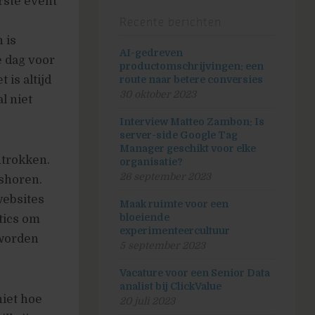
rste event
Recente berichten
 is
AI-gedreven
e dag voor
productomschrijvingen: een
 is altijd
route naar betere conversies
30 oktober 2023
l niet
Interview Matteo Zambon: Is
server-side Google Tag
Manager geschikt voor elke
antrokken.
organisatie?
26 september 2023
ishoren.
websites
Maak ruimte voor een
bloeiende
tics om
experimenteercultuur
 worden
5 september 2023
Vacature voor een Senior Data
analist bij ClickValue
niet hoe
20 juli 2023