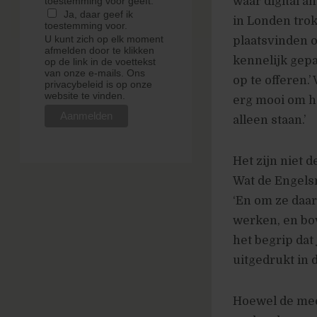
waar digital a
toestemming voor geeft.
Ja, daar geef ik
in Londen trok
toestemming voor.
U kunt zich op elk moment
plaatsvinden o
afmelden door te klikken
kennelijk gepa
op de link in de voettekst
van onze e-mails. Ons
op te offeren.’
privacybeleid is op onze
website te vinden.
erg mooi om h
alleen staan.’
Het zijn niet d
Wat de Engelsm
‘En om ze daar
werken, en bov
het begrip dat
uitgedrukt in d
Hoewel de mees