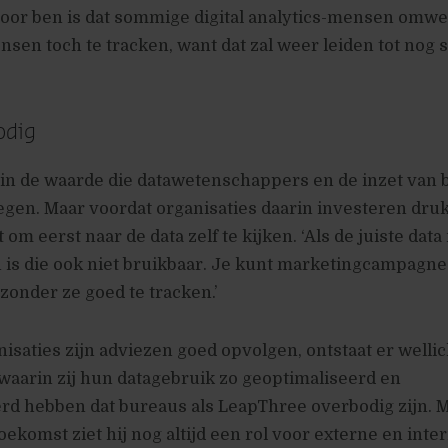
voor ben is dat sommige digital analytics-mensen omw
en toch te tracken, want dat zal weer leiden tot nog 
odig
t in de waarde die datawetenschappers en de inzet van b
en. Maar voordat organisaties daarin investeren drukt
 om eerst naar de data zelf te kijken. ‘Als de juiste data
is die ook niet bruikbaar. Je kunt marketingcampagne
zonder ze goed te tracken.’
saties zijn adviezen goed opvolgen, ontstaat er wellic
waarin zij hun datagebruik zo geoptimaliseerd en
d hebben dat bureaus als LeapThree overbodig zijn. M
toekomst ziet hij nog altijd een rol voor externe en inter