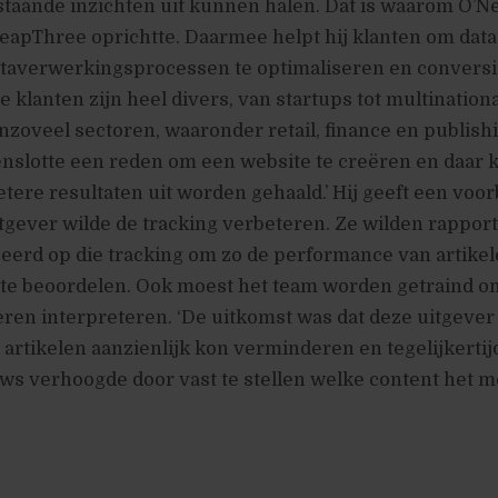
taande inzichten uit kunnen halen. Dat is waarom O’Nei
LeapThree oprichtte. Daarmee helpt hij klanten om dat
dataverwerkingsprocessen te optimaliseren en conversie
 klanten zijn heel divers, van startups tot multinationa
zoveel sectoren, waaronder retail, finance en publishi
tenslotte een reden om een website te creëren en daar
betere resultaten uit worden gehaald.’ Hij geeft een voo
itgever wilde de tracking verbeteren. Ze wilden rappor
eerd op die tracking om zo de performance van artike
 te beoordelen. Ook moest het team worden getraind o
eren interpreteren. ‘De uitkomst was dat deze uitgever 
artikelen aanzienlijk kon verminderen en tegelijkertij
ws verhoogde door vast te stellen welke content het 