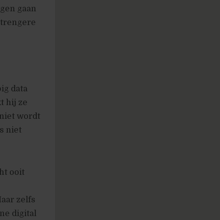
egen gaan
strengere
ig data
 hij ze
 niet wordt
s niet
ht ooit
aar zelfs
ne digital