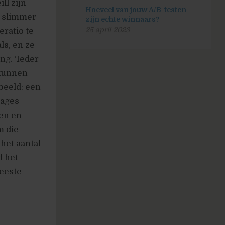
ll zijn
Hoeveel van jouw A/B-testen
a slimmer
zijn echte winnaars?
25 april 2023
ratio te
ls, en ze
ng. ‘Ieder
 kunnen
rbeeld: een
tages
len en
m die
het aantal
d het
meeste