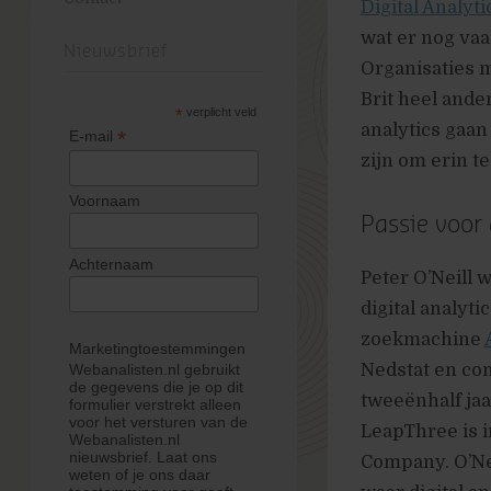
Digital Analyt
wat er nog vaa
Nieuwsbrief
Organisaties 
Brit heel ander
*
verplicht veld
analytics gaan
*
E-mail
zijn om erin t
Voornaam
Passie voor
Achternaam
Peter O’Neill 
digital analyti
zoekmachine
Marketingtoestemmingen
Nedstat en con
Webanalisten.nl gebruikt
de gegevens die je op dit
tweeënhalf ja
formulier verstrekt alleen
voor het versturen van de
LeapThree is 
Webanalisten.nl
nieuwsbrief. Laat ons
Company. O’Nei
weten of je ons daar