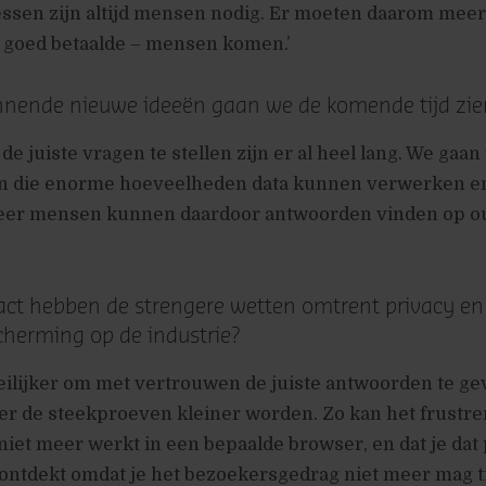
essen zijn altijd mensen nodig. Er moeten daarom mee
n goed betaalde – mensen komen.’
nnende nieuwe ideeën gaan we de komende tijd zie
e juiste vragen te stellen zijn er al heel lang. We gaan
en die enorme hoeveelheden data kunnen verwerken e
eer mensen kunnen daardoor antwoorden vinden op o
act hebben de strengere wetten omtrent privacy en
herming op de industrie?
eilijker om met vertrouwen de juiste antwoorden te ge
r de steekproeven kleiner worden. Zo kan het frustre
 niet meer werkt in een bepaalde browser, en dat je dat
ontdekt omdat je het bezoekersgedrag niet meer mag t