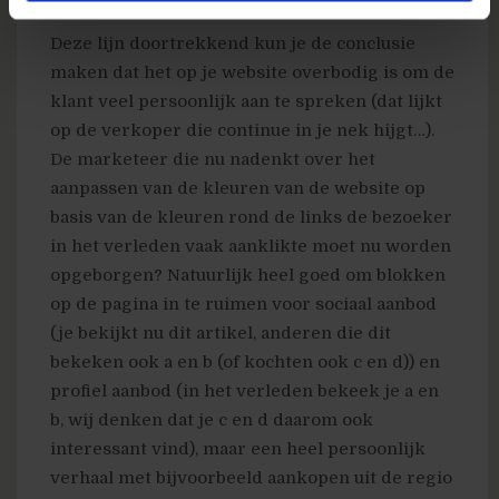
Deze lijn doortrekkend kun je de conclusie
maken dat het op je website overbodig is om de
klant veel persoonlijk aan te spreken (dat lijkt
op de verkoper die continue in je nek hijgt…).
De marketeer die nu nadenkt over het
aanpassen van de kleuren van de website op
basis van de kleuren rond de links de bezoeker
in het verleden vaak aanklikte moet nu worden
opgeborgen? Natuurlijk heel goed om blokken
op de pagina in te ruimen voor sociaal aanbod
(je bekijkt nu dit artikel, anderen die dit
bekeken ook a en b (of kochten ook c en d)) en
profiel aanbod (in het verleden bekeek je a en
b, wij denken dat je c en d daarom ook
interessant vind), maar een heel persoonlijk
verhaal met bijvoorbeeld aankopen uit de regio