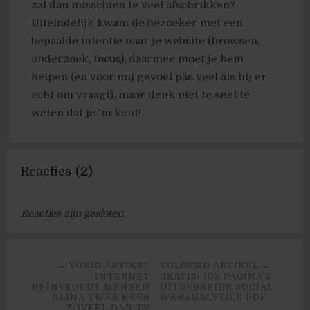
zal dan misschien te veel afschrikken?
Uiteindelijk kwam de bezoeker met een
bepaalde intentie naar je website (browsen,
onderzoek, focus), daarmee moet je hem
helpen (en voor mij gevoel pas veel als hij er
echt om vraagt), maar denk niet te snel te
weten dat je ‘m kent!
Reacties (2)
Reacties zijn gesloten.
← VORIG ARTIKEL
VOLGEND ARTIKEL →
INTERNET
GRATIS: 105 PAGINA’S
BEÏNVLOEDT MENSEN
UITGEBREIDE SOCIAL
BIJNA TWEE KEER
WEBANALYTICS PDF
ZOVEEL DAN TV