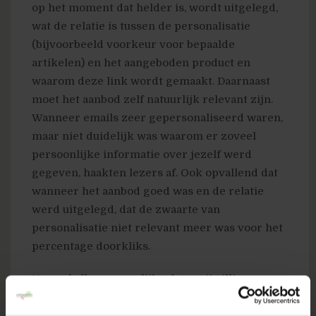
op het moment dat helder is, wordt uitgelegd,
wat de relatie is tussen de personalisatie
(bijvoorbeeld voorkeur voor bepaalde
artikelen) en het aangeboden product en
waarom deze link wordt gemaakt. Daarnaast
moet het aanbod zelf natuurlijk relevant zijn.
Wanneer emails zeer gepersonaliseerd waren,
maar niet duidelijk was waarom er zoveel
persoonlijke informatie over jezelf werd
gegeven, haakten lezers af. Ook opvallend dat
wanneer het aanbod goed was en de relatie
werd uitgelegd, dat de zwaarte van
personalisatie niet relevant meer was voor het
percentage doorkliks.
Hoewel alle persoonlijke data vrijwillig was
afgestaan door alle deelnemers, blijken zij toch
behoefte te hebben op controle over hoe deze