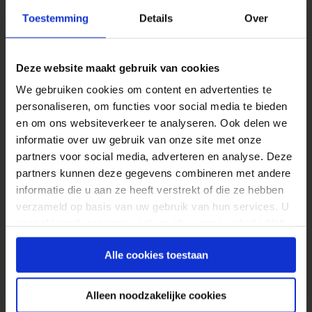
data door de bedrijven waar zij deze aan
Toestemming
Details
Over
afstonden wordt gebruikt. De ideale manier
lijkt dan te zijn om een gericht aanbod te doen,
Deze website maakt gebruik van cookies
waarbij je de relatie uitlegd (afgelopen
We gebruiken cookies om content en advertenties te
maanden meer dan 10 maal gezocht tussen
personaliseren, om functies voor social media te bieden
producten uit productgroep X en daar hebben
en om ons websiteverkeer te analyseren. Ook delen we
wij nu een aanbieding voor), waarna verdere
informatie over uw gebruik van onze site met onze
personalisatie overbodig is. Ik kan mijzelf goed
partners voor social media, adverteren en analyse. Deze
inbeelden dat te veel personalisatie in een
partners kunnen deze gegevens combineren met andere
email zoals in dit voorbeeld overbodig is (en
informatie die u aan ze heeft verstrekt of die ze hebben
overkomt alsof het bedrijf precies weet waar ik
verzameld op basis van uw gebruik van hun services. U
behoefte aan zou hebben, omdat ze me
gaat akkoord met onze cookies als u onze website blijft
persoonlijk aanspreken). Ik zou graag eens een
gebruiken.
test uitvoeren met een email run met een goed
Alle cookies toestaan
persoonlijk aanbod, waarbij de ene groep
mensen op voornaam wordt aangesproken en
Alleen noodzakelijke cookies
de andere groep niet.