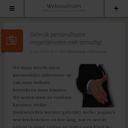
Webanalisten
platform voor online analyse & optimalisatie
Gebruik personalisatie
mogelijkheden niet onnodig!
2 juli 2008
door
Ton Wesseling
in
Strategie
We slaan steeds meer
persoonlijke informatie op
van onze website
bezoekers, onze klanten.
We weten waar ze vandaan
kwamen, welke
zoekwoorden werden gebruikt, welke pagina’s
worden bekeken en hoe lang, wat er wordt
getypt in input velden en zodra men klant is /