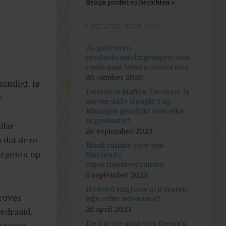
Bekijk profiel en berichten »
Featured artikelen
AI-gedreven
productomschrijvingen: een
route naar betere conversies
30 oktober 2023
ondigt. Is
Interview Matteo Zambon: Is
r
server-side Google Tag
Manager geschikt voor elke
organisatie?
llar-
26 september 2023
p dat deze
Maak ruimte voor een
argeten op
bloeiende
experimenteercultuur
5 september 2023
Hoeveel van jouw A/B-testen
erover
zijn echte winnaars?
25 april 2023
edraaid.
De 3 grote analytics thema’s