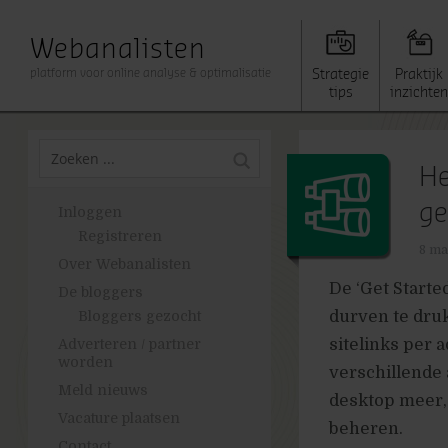
Webanalisten
platform voor online analyse & optimalisatie
Strategie
Praktijk
tips
inzichten
He
ge
Inloggen
Registreren
8 ma
Over Webanalisten
De ‘Get Starte
De bloggers
durven te drukk
Bloggers gezocht
sitelinks per 
Adverteren / partner
worden
verschillende
Meld nieuws
desktop meer,
Vacature plaatsen
beheren.
Contact