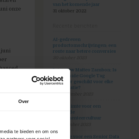
 staren
van het komende jaar
uni onze
31 oktober 2022
Recente berichten
AI-gedreven
productomschrijvingen: een
 juni
route naar betere conversies
30 oktober 2023
per
nhanced
Interview Matteo Zambon: Is
server-side Google Tag
 niet te
Manager geschikt voor elke
t en
organisatie?
ampagnes
26 september 2023
Over
Maak ruimte voor een
bloeiende
experimenteercultuur
5 september 2023
 media te bieden en om ons
d met
Vacature voor een Senior Data
ze partners voor social