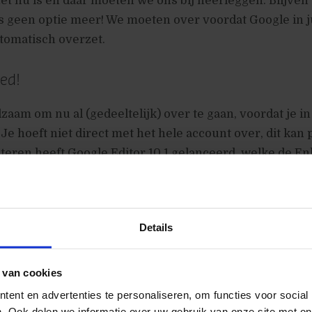
 het nu is en daar moeten we ons bij neerleggen. Blijven
s geen optie meer! We moeten over voordat Google in j
omatisch overzet.
ted!
zaam om nu al (gedeeltelijk) over te gaan, voordat je in
 Je hoeft niet direct met het hele account over, dit kan 
teren heeft Google Editor 10.1 gelanceerd, welke de E
rsteunt. Echter lijkt de nieuwe Editor de sitelinks nog
 Wanneer je op dit moment campagnes uitgesplitst heb
op verschillende apparaten, kan je met Editor deze c
Details
egen.
 van cookies
ent en advertenties te personaliseren, om functies voor social
eroerdste niet en heeft een
upgrade guide
gepubliceer
. Ook delen we informatie over uw gebruik van onze site met on