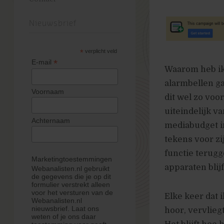
Nieuwsbrief
*
verplicht veld
*
E-mail
Waarom heb ik 
alarmbellen ga
Voornaam
dit wel zo voo
uiteindelijk v
Achternaam
mediabudget in
tekens voor zi
functie terugg
Marketingtoestemmingen
apparaten blijf
Webanalisten.nl gebruikt
de gegevens die je op dit
formulier verstrekt alleen
voor het versturen van de
Elke keer dat 
Webanalisten.nl
nieuwsbrief. Laat ons
hoor, vervlieg
weten of je ons daar