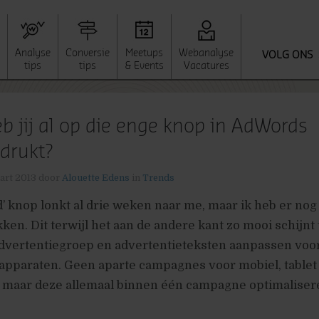
Analyse
Conversie
Meetups
Webanalyse
VOLG ONS
tips
tips
& Events
Vacatures
b jij al op die enge knop in AdWords
drukt?
art 2013
door
Alouette Edens
in
Trends
d’ knop lonkt al drie weken naar me, maar ik heb er nog
en. Dit terwijl het aan de andere kant zo mooi schijnt t
advertentiegroep en advertentieteksten aanpassen voo
 apparaten. Geen aparte campagnes voor mobiel, tablet
 maar deze allemaal binnen één campagne optimaliser