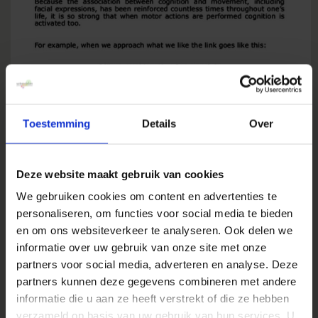
Toestemming
Details
Over
Wanneer je deze kennis doortrekt naar het
web kan je je afvragen of het klikken op een
Deze website maakt gebruik van cookies
knop, wat een ‘van je afduw’ beweging is, wel
We gebruiken cookies om content en advertenties te
de juiste interactie is, een die tot de hoogste
personaliseren, om functies voor social media te bieden
conversie leidt. Nicholas pleit ervoor om,
en om ons websiteverkeer te analyseren. Ook delen we
bijvoorbeeld bij Bol.com, een A/B-test te doen
informatie over uw gebruik van onze site met onze
waarbij de ene groep bezoekers moeten
partners voor social media, adverteren en analyse. Deze
klikken voor hun aankoop en de andere groep
partners kunnen deze gegevens combineren met andere
moeten slepen (naar je toe bewegen) voor hun
informatie die u aan ze heeft verstrekt of die ze hebben
aankoop. Hij is ervan overtuigd dat de
verzameld op basis van uw gebruik van hun services. U