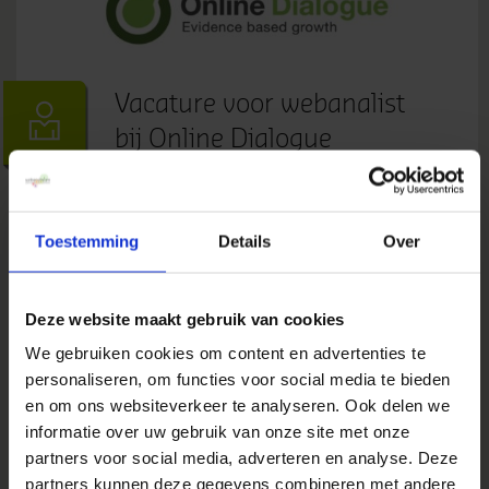
Vacature voor webanalist
bij Online Dialogue
24 april 2017
door
Vacatures &
Events
in
Webanalyse Vacatures
Ervaren webanalist - 40 uur - Utrecht Ben jij in
Toestemming
Details
Over
staat om data te vertalen naar inzichten? Maak jij
eenvoudig verhalen van het gedrag van online
bezoekers en presenteer je dit graag? Kom dan
Deze website maakt gebruik van cookies
met ons praten! Als webanalist werk je intensief
We gebruiken cookies om content en advertenties te
samen met de andere analisten bij Online
personaliseren, om functies voor social media te bieden
Dialogue en je...
en om ons websiteverkeer te analyseren. Ook delen we
» Lees meer van 'Vacature voor webanalist bij
informatie over uw gebruik van onze site met onze
Online Dialogue'
partners voor social media, adverteren en analyse. Deze
partners kunnen deze gegevens combineren met andere