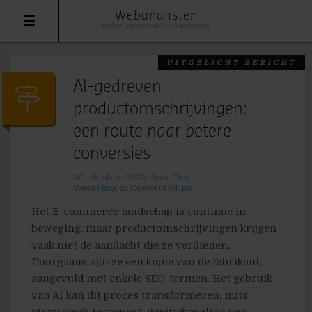
Webanalisten
platform voor online analyse & optimalisatie
UITGELICHT BERICHT
AI-gedreven
productomschrijvingen:
een route naar betere
conversies
30 oktober 2023
door
Ton
Wesseling
in
Conversietips
Het E-commerce landschap is continue in
beweging, maar productomschrijvingen krijgen
vaak niet de aandacht die ze verdienen.
Doorgaans zijn ze een kopie van de fabrikant,
aangevuld met enkele SEO-termen. Het gebruik
van AI kan dit proces transformeren, mits