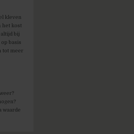
el kleven
 het kost
ltijd bij
 op basis
n tot meer
n
 weer?
hogen?
a waarde