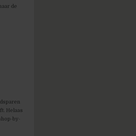
naar de
idsparen
t. Helaas
 shop-by-