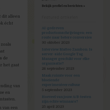
Bekijk profiel en berichten »
t
dit alleen
Featured artikelen
ok écht
AI-gedreven
productomschrijvingen: een
route naar betere conversies
30 oktober 2023
 zoals
Interview Matteo Zambon: Is
ast
server-side Google Tag
s de
Manager geschikt voor elke
organisatie?
r het gaat
26 september 2023
Maak ruimte voor een
bloeiende
experimenteercultuur
zending van
5 september 2023
toe en
Hoeveel van jouw A/B-testen
antasten.
zijn echte winnaars?
25 april 2023
en van een