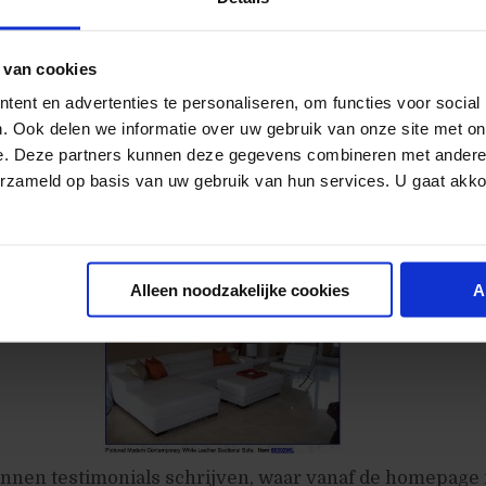
 de foto én de notitie in een aparte handeling moet le
taat in dit voorbeeld alles in één keer op het scherm. E
tekst en afbeeldingen.
 van cookies
ent en advertenties te personaliseren, om functies voor social
 van gebruikers
. Ook delen we informatie over uw gebruik van onze site met on
e. Deze partners kunnen deze gegevens combineren met andere i
is afkomstig van
Modern Line Furniture
.
erzameld op basis van uw gebruik van hun services. U gaat akk
Alleen noodzakelijke cookies
A
nnen testimonials schrijven, waar vanaf de homepage 