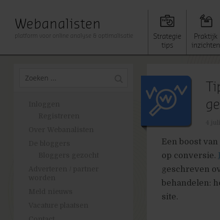
Webanalisten
platform voor online analyse & optimalisatie
Strategie
Praktijk
tips
inzichten
Ti
ge
Inloggen
Registreren
4 ju
Over Webanalisten
Een boost van
De bloggers
op conversie.
Bloggers gezocht
geschreven ove
Adverteren / partner
worden
behandelen: h
Meld nieuws
site.
Vacature plaatsen
Contact