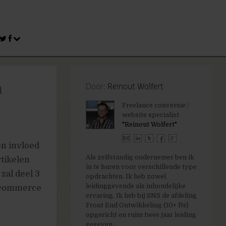
n
Door:
Reinout Wolfert
Freelance conversie /
website specialist
"Reinout Wolfert"
en invloed
Als zelfstandig ondernemer ben ik
rtikelen
in te huren voor verschillende type
zal deel 3
opdrachten. Ik heb zowel
leidinggevende als inhoudelijke
e-commerce
ervaring. Ik heb bij SNS de afdeling
Front End Ontwikkeling (10+ fte)
opgericht en ruim twee jaar leiding
gegeven...