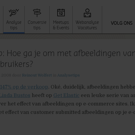
Analyse
Conversie
Meetups
Webanalyse
VOLG ONS
tips
tips
& Events
Vacatures
p: Hoe ga je om met afbeeldingen va
bruikers?
li 2008
door
Reinout Wolfert
in
Analysetips
147% op de verkoop
. Oké, duidelijk, afbeeldingen hebb
Linda Bustos
heeft op
Get Elastic
een leuke serie van a
r het effect van afbeeldingen op e-commerce sites. Ik 
et effect van customer submitted afbeeldingen op je 