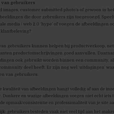
 van gebruikers
d images, customer submitted photo’s of gewoon in he
beeldingen die door gebruikers zijn toegevoegd. Speelt 
ale media / web 2.0 ‘hype’ of voegen de afbeeldingen o
e klantbeleving?
van gebruikers kunnen helpen bij productverkoop, net
lanten productomschrijvingen goed aanvullen. Daarna
dingen ook gebruikt worden binnen een community, al
mmunity deel heeft. Er zijn nog wel ‘uitdagingen’ waa
en van gebruikers:
de kwaliteit van afbeeldingen hangt volledig af aan de in
. Donkere en wazige afbeeldingen voegen niet echt iets 
e opmaak/consistentie en professionaliteit van je site a
ijk
: gebruikers besteden vaak niet veel tijd aan het mak