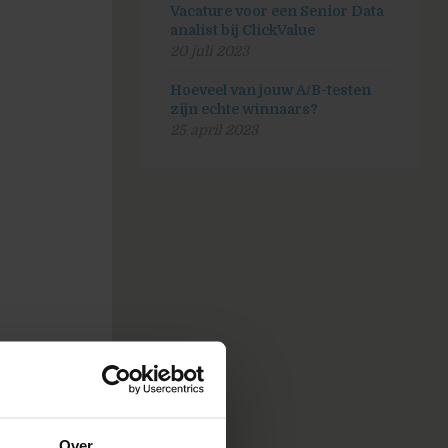
Vacature voor een Senior Data
analist bij ClickValue
20 juli 2023
Hoeveel van jouw A/B-testen
zijn echte winnaars?
25 april 2023
. Waar je
Over